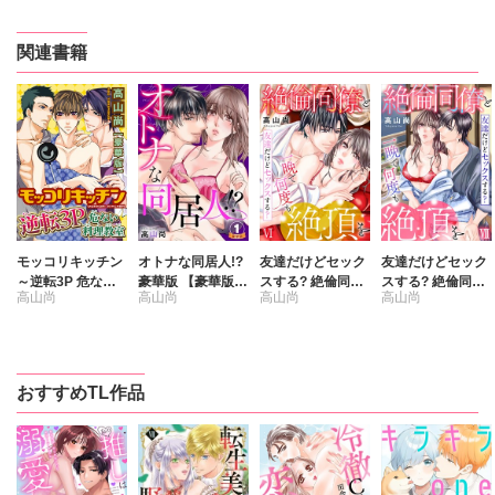
関連書籍
モッコリキッチン
オトナな同居人!?
友達だけどセック
友達だけどセック
～逆転3P 危ない
豪華版 【豪華版限
スする? 絶倫同僚
スする? 絶倫同僚
高山尚
高山尚
高山尚
高山尚
料理教室【豪華
定特典付き】
と一晩で何度も絶
と一晩で何度も絶
版】
頂を【コミックス
頂を【コミックス
版】【コミックス
版】【コミックス
版限定特典付き】
版限定特典付き】
6
7
おすすめTL作品