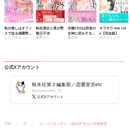
私の推しはオフィ
転生美女と夜が野
冷徹CEOは田舎の
キラキラ one caf
スで迫る溺愛野獣
獣王子Ⅶ
女神に恋をする
e【完全版】
ししどゆま
春野さく
夏生恒
タナカミノリ
～聖域無視、迫ら
1 奥まで溶かす
れ抱かれる絶頂ト
深い熱愛
さくら蒼
ロトロ生活～【電
子単行本版】2
公式Xアカウント
秋水社第２編集部／恋愛宣言etc
@shusuisha_TL
公式Xアカウント
TOP
TL
モッコリキッチン～逆転3P 危ない料理教室