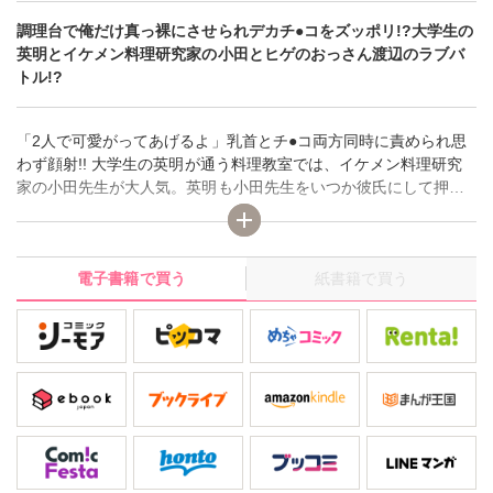
調理台で俺だけ真っ裸にさせられデカチ●コをズッポリ!?大学生の
英明とイケメン料理研究家の小田とヒゲのおっさん渡辺のラブバ
トル!?
「2人で可愛がってあげるよ」乳首とチ●コ両方同時に責められ思
わず顔射!! 大学生の英明が通う料理教室では、イケメン料理研究
家の小田先生が大人気。英明も小田先生をいつか彼氏にして押し
倒してやろうと思いながらオ●ニーする日々…。そんな英明にやた
ら突っかかってくるムサいヒゲのおっさん渡辺。こいつも小田先
生のことが好きなのか!? そんなある日、小田先生の個人授業を受
電子書籍で買う
紙書籍で買う
けることになり、先生と英明の3人きりの特別レッスンが開始され
るが…!?