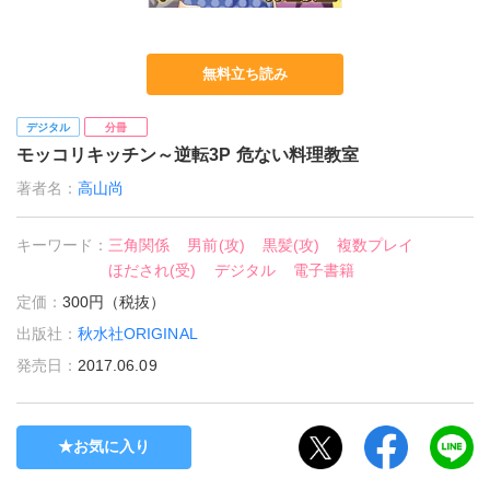
無料立ち読み
デジタル
分冊
モッコリキッチン～逆転3P 危ない料理教室
著者名：
高山尚
キーワード：
三角関係
男前(攻)
黒髪(攻)
複数プレイ
ほだされ(受)
デジタル
電子書籍
定価：
300円（税抜）
出版社：
秋水社ORIGINAL
発売日：
2017.06.09
お気に入り