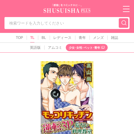
秋水社PLUS（テ
TOP
TL
BL
レディース
青年
メンズ
雑誌
英語版
アムコミ
少女･女性･ペット･青年