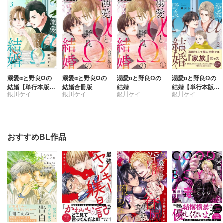
溺愛αと野良Ωの
溺愛αと野良Ωの
溺愛αと野良Ωの
溺愛αと野良Ωの
結婚【単行本版】
結婚合冊版
結婚
結婚【単行本版】
銀川ケイ
銀川ケイ
銀川ケイ
銀川ケイ
【電子書店特典付
【電子書店特典付
き】3
き】2
おすすめBL作品