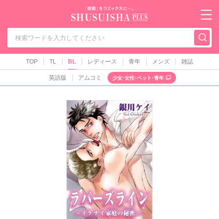
秋水社PLUS（テ
TOP
TL
BL
レディース
青年
メンズ
雑誌
英語版
アムコミ
少女･女性･ペット･青年