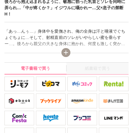
後ろから抱え込まれるように、敏感に勃った乳首とソレを同時に
弄られ…「中が疼くか？」イジワルに囁かれー…父×息子の禁断
H！
「あっ…んぅ…」身体中を愛撫され、俺の全身は汗と唾液でぐち
ょぐちょに…そして、射精直前のソレがいやらしい蜜を垂らす
ー…。後ろから親父の大きな身体に抱かれ、何度も激しく突かれ
ると、すぐに果ててしまうーー…。イッた直後の脱力感にまどろ
んでいると「たまには前からしねぇか？」そう親父が耳元で甘く
囁くが、俺は冷たい態度で身体をスッと離すー…。最中に親父の
電子書籍で買う
紙書籍で買う
顔なんか見れるか…。どんな顔でオレを見てる？冷静に？温かい
目で？絶対に見れるわけないー…。親父と息子の禁断の恋に、息
子の想いが切なく響く…。表題作ほか、歳の差ゆえの性欲問題…
毎日やりたくなっちゃう息子のＨな悩みに、父はー!?濃厚Ｈな禁
断ラブ盛り沢山！