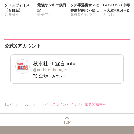
クロスヴォイス
最強ヤンキー躾日
タチ専淫魔サマは
GOOD BOY中毒
【合冊版】
記
眷属契約じゃ堕ち
～大雅×皐月～2
九条AOI
金子アコ
海苔巻がむひこ
ともち
ない
公式Xアカウント
秋水社BL宣言 info
@mobileblsengen
公式Xアカウント
TOP
BL
ラバーズライン～イケナイ家庭の秘密～
TOP