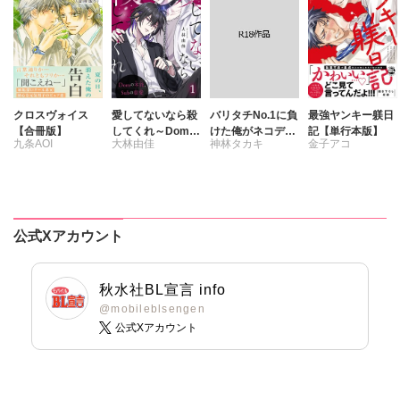
クロスヴォイス
愛してないなら殺
バリタチNo.1に負
最強ヤンキー躾日
【合冊版】
してくれ～Domの
けた俺がネコデビ
記【単行本版】
九条AOI
大林由佳
神林タカキ
金子アコ
本能、Subの慈愛
ューするまで【R
～
18単行本版】2
【電子限定特典付
き】
公式Xアカウント
秋水社BL宣言 info
@mobileblsengen
公式Xアカウント