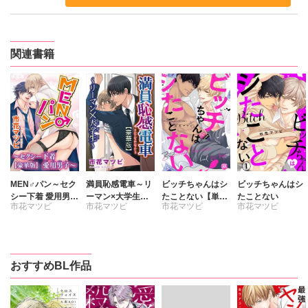
関連書籍
MEN♂パン～セク
満員恥感電車～リ
ビッチちゃんはシ
ビッチちゃんはシ
シー下着 愛用男子
ーマン×大学生～
たことない【単行
たことない
市花マツビ
市花マツビ
市花マツビ
市花マツビ
～【豪華版】
【豪華版】
本版】【電子書店
特典付き】1
おすすめBL作品