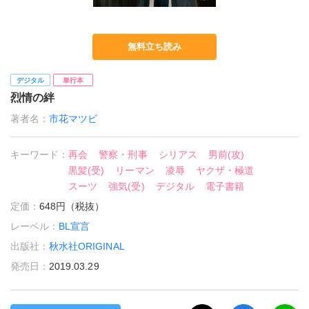
無料立ち読み
デジタル
単行本
烈情の絆
著者名：
市花マツビ
キーワード：
再会
警察・刑事
シリアス
男前(攻)
黒髪(受)
リーマン
凌辱
ヤクザ・極道
スーツ
強気(受)
デジタル
電子書籍
定価：
648円（税抜）
レーベル：
BL宣言
出版社：
秋水社ORIGINAL
発売日：
2019.03.29