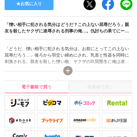
お気に入り
「憎い相手に犯される気分はどうだ？この上ない屈辱だろう」親
友を殺したヤクザに凌辱される刑事の俺…。仇討ちの果てにー…
「どうだ、憎い相手に犯される気分は。お前にとってこの上ない
屈辱だろう…」後ろから羽交い締めにされ、乳首と性器を同時に
刺激される。親友を殺した憎い敵、ヤクザの玖我壟生に俺は凌辱
されるー…。仇を取るため、刑事の俺・前嶋悠人は単身、玖我の
元に乗り込むが、いざ対峙し、ピストルで額に狙いを定めるが、
引き金を引くことができない…。玖我は躊躇う悠人を殴り倒し、
電子書籍で買う
紙書籍で買う
その上媚薬を注射し、恥辱の行為を繰り広げるー…。ヤクザと刑
事、憎き仇相手、そして、更なる衝撃の展開…運命の歯車が歪み
回り始めるー…！！――表題作ほか、総レース下着を着て鏡の前
で…!?「MEN♂パン～セクシー下着 愛用男子～」も収録！