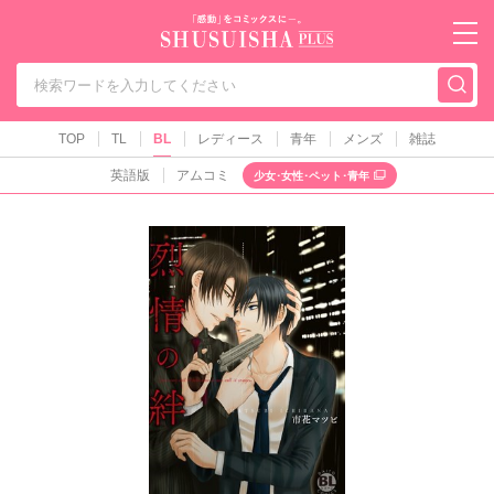
秋水社PLUS（テ
TOP
TL
BL
レディース
青年
メンズ
雑誌
英語版
アムコミ
少女･女性･ペット･青年