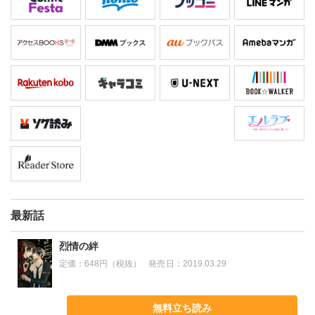
最新話
烈情の絆
定価：
648円（税抜）
発売日：
2019.03.29
無料立ち読み