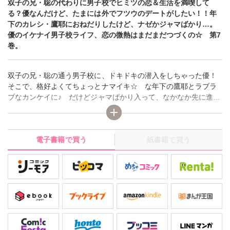
双子の兄・聡の代わりに男子校でヒミツの恋＆生活を満喫して
る？優なんだけど、たまには外でフツウのデートがしたい！！年
下のカレシ・鷹耶におねだりしたけど、ナゼかジャマばかり…。
優のイケナイ男子校ライフ、恋の微熱はまだまだつづくの☆ 第7
巻。
双子の兄・聡の通う男子校に、ドキドキの潜入をしちゃった優！
そこで、格好よくてちょっとナマイキ☆ な年下の鷹耶とラブラ
ブなカンケイに♪ だけどジャマばかり入って、なかなか先に進め
なくてタイヘン！！ それに女の子だってバレたらヤバイのに、
優の周りにはつぎつぎと男の子が近づいてきて……！？ 禁断フ
ァースト☆LOVE、かなりカゲキに進展中です。シリーズ第7弾！
電子書籍で買う
紙書籍で買う