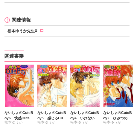
関連情報
松本ゆうか先生X
関連書籍
ないしょのCuteB
ないしょのCuteB
ないしょのCuteB
ないしょのCuteB
oy6 快感CuteB
oy5 感じるCute
oy4 いけないCu
oy2 ひみつのCu
松本ゆうか
松本ゆうか
松本ゆうか
松本ゆうか
oy
Boy
teBoy
teBoy