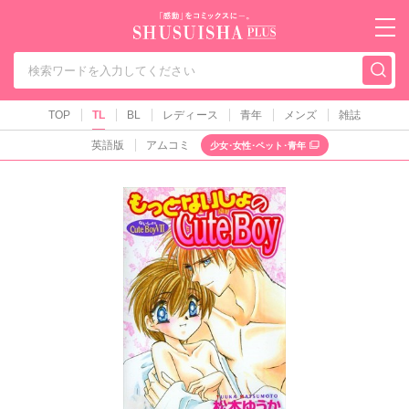
秋水社PLUS（テ
TOP
TL
BL
レディース
青年
メンズ
雑誌
英語版
アムコミ
少女･女性･ペット･青年