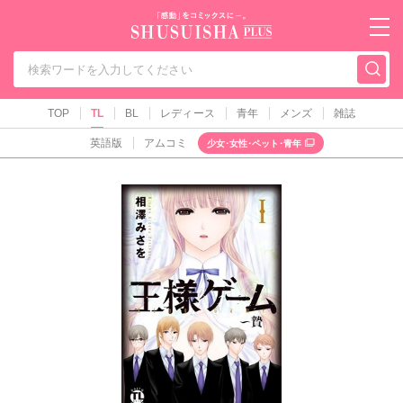
秋水社PLUS（テ
TOP
TL
BL
レディース
青年
メンズ
雑誌
英語版
アムコミ
少女･女性･ペット･青年