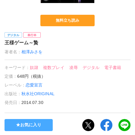
無料立ち読み
デジタル
単行本
王様ゲーム～贄
著者名：
相澤みさを
キーワード：
奴隷
複数プレイ
凌辱
デジタル
電子書籍
定価：
648円（税抜）
レーベル：
恋愛宣言
出版社：
秋水社ORIGINAL
発売日：
2014.07.30
お気に入り