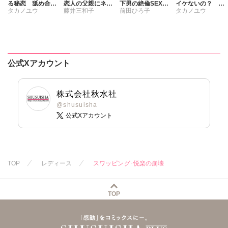
る秘恋 舐め合っ
恋人の父親にネト
下男の絶倫SEXに
イケないの？ 幸
タカノユウ
藤井三和子
前田ひろ子
タカノユウ
て絶頂
ラレる
溺れる
せなHのための内
緒の方程式
公式Xアカウント
株式会社秋水社
@shusuisha
公式Xアカウント
TOP
レディース
スワッピング･悦楽の崩壊
TOP