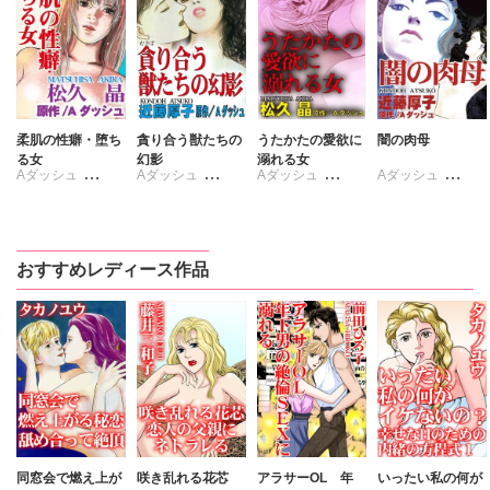
柔肌の性癖・堕ち
貪り合う獣たちの
うたかたの愛欲に
闇の肉母
る女
幻影
溺れる女
Aダッシュ
Aダッシュ
Aダッシュ
Aダッシュ
松久晶
近藤厚子
松久晶
近藤厚子
おすすめレディース作品
同窓会で燃え上が
咲き乱れる花芯
アラサーOL 年
いったい私の何が