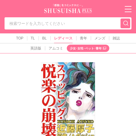
秋水社PLUS（テ
TOP
TL
BL
レディース
青年
メンズ
雑誌
英語版
アムコミ
少女･女性･ペット･青年