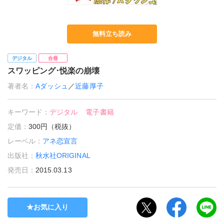
無料立ち読み
デジタル
合冊
スワッピング･悦楽の崩壊
著者名：
Aダッシュ
／
近藤厚子
キーワード：
デジタル
電子書籍
定価：
300円（税抜）
レーベル：
アネ恋宣言
出版社：
秋水社ORIGINAL
発売日：
2015.03.13
お気に入り