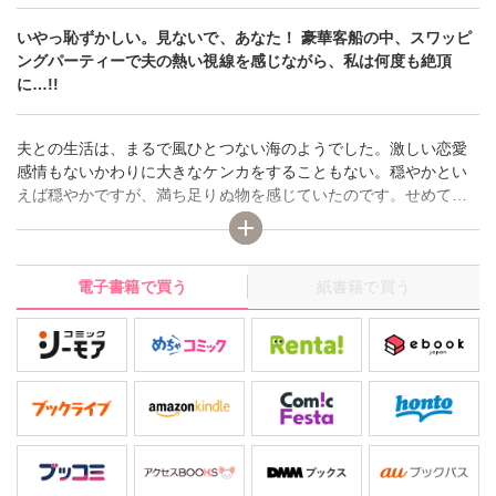
いやっ恥ずかしい。見ないで、あなた！ 豪華客船の中、スワッピ
ングパーティーで夫の熱い視線を感じながら、私は何度も絶頂
に…!!
夫との生活は、まるで風ひとつない海のようでした。激しい恋愛
感情もないかわりに大きなケンカをすることもない。穏やかとい
えば穏やかですが、満ち足りぬ物を感じていたのです。せめて子
供でもいれば毎日の生活にメリハリができる…私はそんなことば
かり考えていました。そんなある日、夫からクルーザーでのバカ
ンスに誘われました。結婚以来初めてのバカンス。舞い上がる私
電子書籍で買う
紙書籍で買う
が目にしたのは他の女性とSEXする夫の姿でした。そして私の体
にも何人もの男女が絡みつき、心とは裏腹に濡れていくのです。
「いや、恥ずかしい。見ないで、あなた」何人の男に貫かれ何度
果てたか…何人目かの男を迎え入れている時、私は夫の熱い視線
を感じながら絶頂に…。