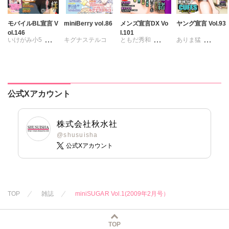
踊る毒林檎
踊る毒林檎
六原ミッカ
六原ミッカ
六原ミッカ
六原ミッカ
小出ちゃこ
小出ちゃこ
モバイルBL宣言 V
miniBerry vol.86
メンズ宣言DX Vo
ヤング宣言 Vol.93
ol.146
l.101
小出ちゃこ
小出ちゃこ
紅ヶ屋
紅ヶ屋
いけがみ小5
キグナステルコ
ともだ秀和
ありま猛
紅ヶ屋
紅ヶ屋
ミツハシトモ
春野さく
新薫
雅亜公
海野幸
まるいしかく
やゆ
砂
蒼椅哉方
大島岳詩
大和香
金井たつお
冬坂ころも
樋口あや
大和正樹
剣名舞
五月五日
美月李予
鶴永いくお
桜小路むつみ
公式Xアカウント
さんかく
北野健一
池田文春
東條仁
踊る毒林檎
葉月かずお
白虎丸
粕谷秀夫
沢音千尋
藤春都
杏咲モラル
葉月かずお
株式会社秋水社
片山絢森
平田弘次
@shusuisha
愛成れお
公式Xアカウント
朝貴
テラーノベル
TOP
雑誌
miniSUGAR Vol.1(2009年2月号）
TOP