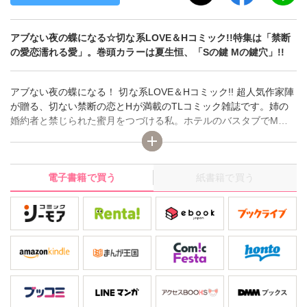
アブない夜の蝶になる☆切な系LOVE＆Hコミック!!特集は「禁断
の愛恋濡れる愛」。巻頭カラーは夏生恒、「Sの鍵 Mの鍵穴」!!
アブない夜の蝶になる！ 切な系LOVE＆Hコミック!! 超人気作家陣
が贈る、切ない禁断の恋とHが満載のTLコミック雑誌です。姉の
婚約者と禁じられた蜜月をつづける私。ホテルのバスタブでM字
開脚、アソコにシャワーを当てられて――私、彼にもっとHに虐め
られたいの…っ!! 夏生恒「Sの鍵 Mの鍵穴」ほか、桜野なゆな
「書庫のひみつ」、鮎川いゆ「兄妹―秘密の愛撫―」等、普通の
電子書籍で買う
紙書籍で買う
ラブストーリーでは物足りない、禁断のLOVE＆Hを体験してみた
いアナタにオススメのコミックです。