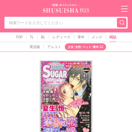
秋水社PLUS（テ
TOP
TL
BL
レディース
青年
メンズ
雑誌
英語版
アムコミ
少女･女性･ペット･青年