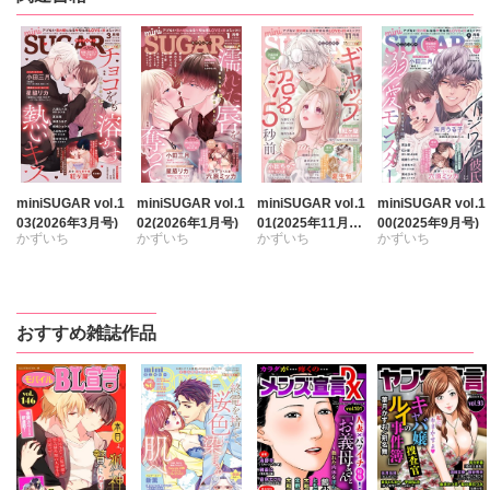
miniSUGAR vol.1
miniSUGAR vol.1
miniSUGAR vol.1
miniSUGAR vol.1
03(2026年3月号)
02(2026年1月号)
01(2025年11月
00(2025年9月号)
かずいち
かずいち
かずいち
かずいち
号)
なかやまさち
なかやまさち
なかやまさち
なかやまさち
はたの有咲
はたの有咲
はたの有咲
はたの有咲
ヒナギク
びる
ヒナギク
びる
ヒナギク
びる
ヒナギク
びる
おすすめ雑誌作品
夏生恒
夏生恒
夏生恒
夏生恒
桐嶋ショウコ
桐嶋ショウコ
桐嶋ショウコ
桐嶋ショウコ
小田三月
小田三月
小田三月
小田三月
星脇リカ
星脇リカ
清水沙斗子
清水沙斗子
清水沙斗子
清水沙斗子
海月うる子
海月うる子
海月うる子
海月うる子
さくら蒼
さくら蒼
さくら蒼
さくら蒼
踊る毒林檎
踊る毒林檎