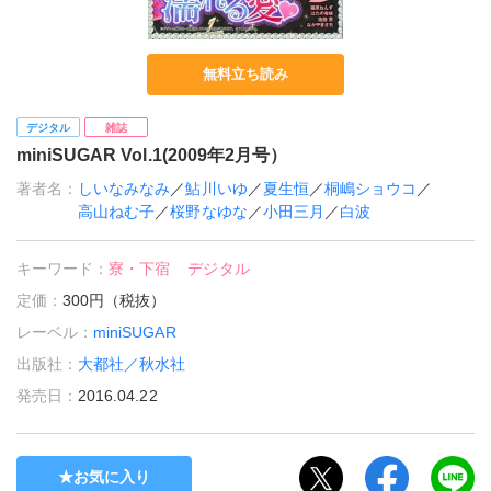
無料立ち読み
デジタル
雑誌
miniSUGAR Vol.1(2009年2月号）
著者名：
しいなみなみ
／
鮎川いゆ
／
夏生恒
／
桐嶋ショウコ
／
高山ねむ子
／
桜野なゆな
／
小田三月
／
白波
キーワード：
寮・下宿
デジタル
定価：
300円（税抜）
レーベル：
miniSUGAR
出版社：
大都社／秋水社
発売日：
2016.04.22
お気に入り