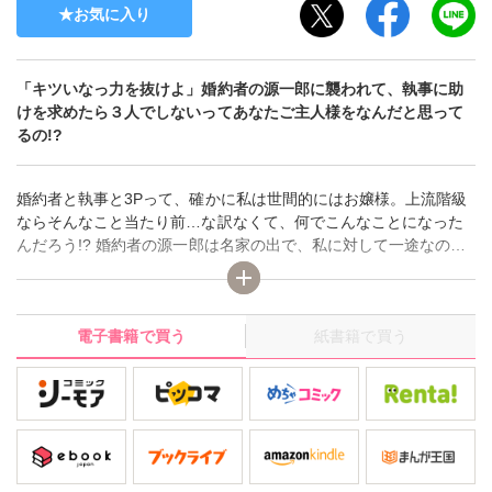
お気に入り
「キツいなっ力を抜けよ」婚約者の源一郎に襲われて、執事に助
けを求めたら３人でしないってあなたご主人様をなんだと思って
るの!?
婚約者と執事と3Pって、確かに私は世間的にはお嬢様。上流階級
ならそんなこと当たり前…な訳なくて、何でこんなことになった
んだろう!? 婚約者の源一郎は名家の出で、私に対して一途なのは
良いけど、熱すぎてちょっとウザい。でも、親同士が決めたこと
だし、そのうち結婚するんだろうと思ってた。そんなとき、昔、
私が好きだったアキラが執事として私の家に戻ってきた。昔はカ
電子書籍で買う
紙書籍で買う
ッコイイお兄ちゃんって感じだったのに、7年間ホストをやってた
らしくて、とにかくチャラい。私の着替えに乱入してきたり、乳
首を弄ったり…。そんなことする人じゃなかったのに…そこで、
アキラに付けられたキスマークを見つけて私を襲ってきた。本気
で押さえつけられて、愛撫される私。アキラが気づいて助けてく
れると思ったら、「執事ですからお手伝いしましょうか？」って
何それ…!?