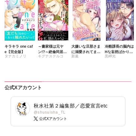
寿すず
春野さく
寿すず
日浦亜紀
日浦亜紀
風雅ゆゆ
キラキラ one caf
～書家様は元ヤ
大嫌いな旦那さま
冷酷課長の脳内は
e【完全版】
ン!?～絶倫同居
に溺愛されてます
Hな妄想ばかり。
タナカミノリ
キグナステルコ
新薫
黒岬光
山奥監禁オラオラ
～ドSな社長と政
【合冊版】
えっち【完全版】
略結婚～【合冊
版】
公式Xアカウント
秋水社第２編集部／恋愛宣言etc
@shusuisha_TL
公式Xアカウント