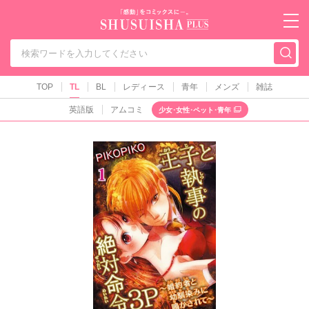
秋水社PLUS（テ
TOP
TL
BL
レディース
青年
メンズ
雑誌
英語版
アムコミ
少女･女性･ペット･青年