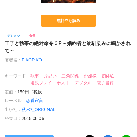
無料立ち読み
デジタル
分冊
王子と執事の絶対命令３P～婚約者と幼馴染みに鳴かされ
て～
著者名：
PIKOPIKO
キーワード：
執事
片思い
三角関係
お嬢様
初体験
複数プレイ
ホスト
デジタル
電子書籍
定価：
150円（税抜）
レーベル：
恋愛宣言
出版社：
秋水社ORIGINAL
発売日：
2015.08.06