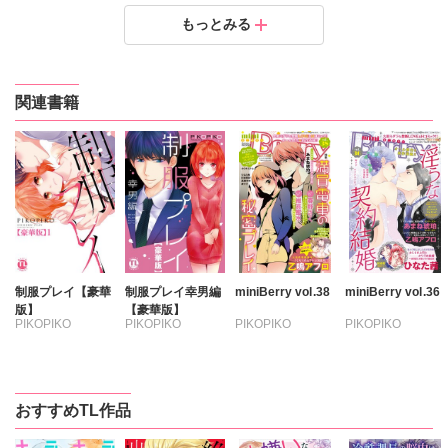
王子と執事の絶対命令３P～婚約者と幼馴染みに鳴かさ
王子と執事の絶対命令３P～婚約者と幼馴染みに鳴かさ
王子と執事の絶対命令３P～婚約者と幼馴染みに鳴かさ
王子と執事の絶対命令３P～婚約者と幼馴染みに鳴かさ
王子と執事の絶対命令３P～婚約者と幼馴染みに鳴かさ
もっとみる
れて～5
れて～4
れて～3
れて～2
れて～1
定価：
定価：
定価：
定価：
定価：
150円（税抜）
150円（税抜）
150円（税抜）
150円（税抜）
150円（税抜）
発売日：
発売日：
発売日：
発売日：
発売日：
2015.12.17
2015.11.12
2016.02.10
2015.08.06
2015.08.06
関連書籍
制服プレイ【豪華
制服プレイ幸男編
miniBerry vol.38
miniBerry vol.36
版】
【豪華版】
PIKOPIKO
PIKOPIKO
PIKOPIKO
PIKOPIKO
あまね琥珀
あまね琥珀
キグナステルコ
キグナステルコ
ひなた茜
ひなた茜
おすすめTL作品
維眞蜜水
維眞蜜水
乙鳴アフロ
乙鳴アフロ