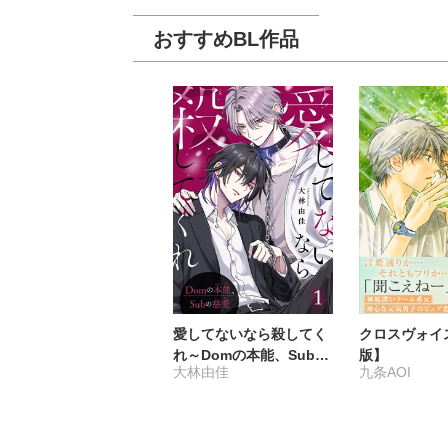
おすすめBL作品
愛してないなら殺してく
クロスヴォイ
れ～Domの本能、Subの
版】
大林由佳
九条AOI
慈愛～