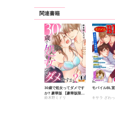
関連書籍
30歳で処女ってダメです
モバイルBL宣言 
か? 豪華版 【豪華版限定
鈴木野ミドリ
キサラ
ざわっ
特典付き】
加森葉子
立花
鈴木野ミドリ