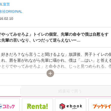
BL宣言
水社ORIGINAL
16.02.10
でやってみせろよ」トイレの個室、先輩の命令で僕は自慰をす
は先輩の言いなり、いつだって逆らえないー…
と好きだろ？なら言うこと聞けるよな」放課後、男子トイレの
まれ、唇を塞がれながら先輩に囁かれ、僕は「…はい」と答え
ひとりでやってみせろよ」と命令され、じっと見つめられる。
いなり、いつだって逆らえない。吐息と、卑猥な水音と青臭い
充満し、先輩の視線に犯され、クラクラしてしまうー…。先輩
れると、何も考えられなくなる。絶対的な存在で、先輩は僕を
…。
紙書籍で買う