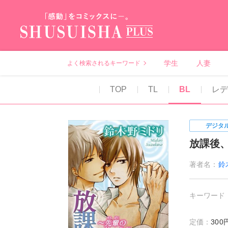
秋水社PLUS（テ
学生
人妻
よく検索されるキーワード
TOP
TL
BL
レ
デジタ
放課後
著者名：
鈴
キーワード
定価：
30