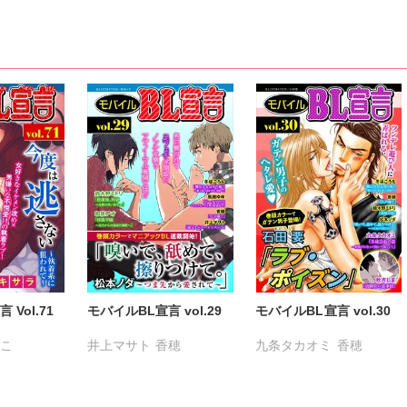
Vol.71
モバイルBL宣言 vol.29
モバイルBL宣言 vol.30
こ
井上マサト
香穂
九条タカオミ
香穂
ビスコ
松本ノダ
冬坂ころも
秋吉しま
松本ノダ
風雅ゆゆ
鈴木野ミドリ
石田要
冬坂ころも