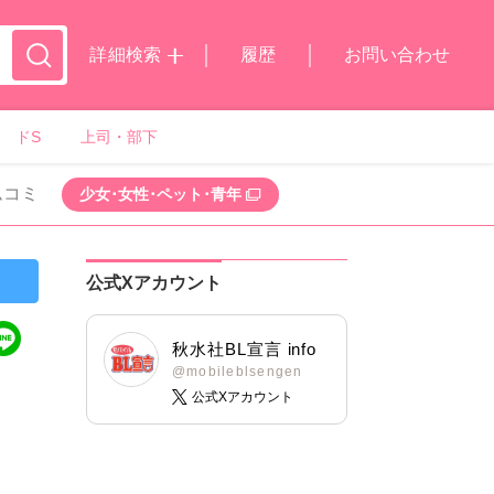
詳細検索
履歴
お問い合わせ
ドS
上司・部下
ムコミ
少女･女性･ペット･青年
公式Xアカウント
秋水社BL宣言 info
@mobileblsengen
公式Xアカウント