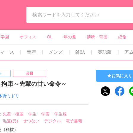
ィーンズラブ・ボーイズラブ等）
学園
オフィス
OL
年の差
禁断・背徳
絶倫
ディース
青年
メンズ
雑誌
英語版
ア
ル
分冊
お気に入り
、拘束～先輩の甘い命令～
木野ミドリ
：
先輩・後輩
学生
学園
学生服
黒髪(受)
せつない
デジタル
電子書籍
0円（税抜）