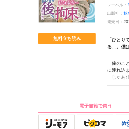
レーベル：
出版社：
秋
発売日：
20
無料立ち読み
「ひとり
る…。僕
「俺のこ
に連れ込
「じゃあ
先輩の言
が個室に
に命令さ
付けるー
電子書籍で買う