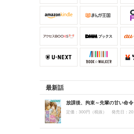
最新話
放課後、拘束～先輩の甘い命令
定価：
300円（税抜）
発売日：
20