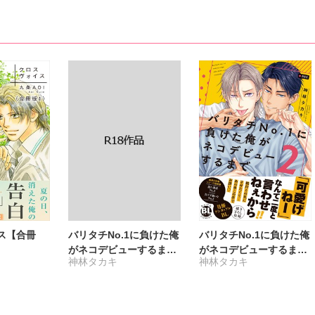
和泉アオ
鈴木野ミドリ
ス【合冊
バリタチNo.1に負けた俺
バリタチNo.1に負けた俺
がネコデビューするまで
がネコデビューするまで
神林タカキ
神林タカキ
【R18単行本版】2【電
【単行本版】2【電子限
子限定特典付き】
定特典付き】