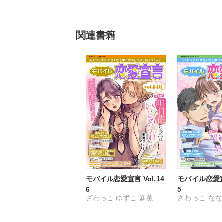
関連書籍
モバイル恋愛宣言 Vol.14
モバイル恋愛宣言
6
5
ざわっこ
ゆずこ
新薫
ざわっこ
なな
杷木あもね
麦野スミレ
ゆずこ
新薫