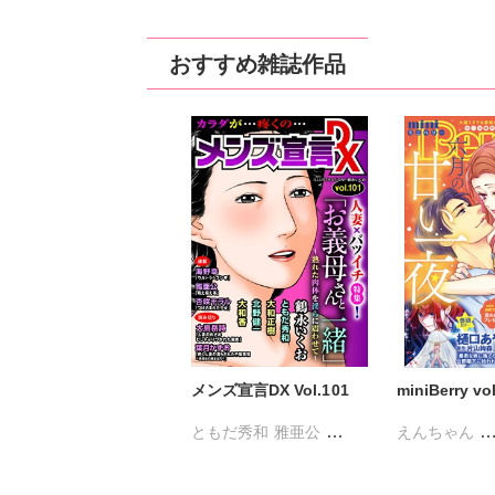
踊る毒林檎
楚かにこ
踊る毒林檎
楚
雨サチコ
uni
雨サチコ
uni
おすすめ雑誌作品
メンズ宣言DX Vol.101
miniBerry vo
ともだ秀和
雅亜公
えんちゃん
海野幸
大島岳詩
大和香
キグナステル
大和正樹
鶴永いくお
永井くろ
春