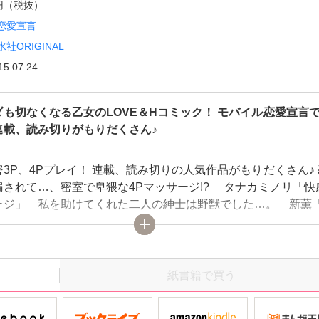
0円（税抜）
恋愛宣言
水社ORIGINAL
15.07.24
も切なくなる乙女のLOVE＆Hコミック！ モバイル恋愛宣言
連載、読み切りがもりだくさん♪
3P、4Pプレイ！ 連載、読み切りの人気作品がもりだくさん♪
騙されて…、密室で卑猥な4Pマッサージ!? タナカミノリ「快
ージ」 私を助けてくれた二人の紳士は野獣でした…。 新薫
蜜辱嫁取り」 私の仕事はイケメンアイドル二人組の性欲処理…
「アイドルH―やっちゃう３P―」 心もカラダも切なくなる
＆Hコミック！モバイル恋愛宣言で大人気作品が登場!!
紙書籍で買う