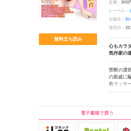
定価：
30
レーベル：
出版社：
秋
発売日：
20
無料立ち読み
心もカラダ
気作家の
禁断の濃密
の親戚に
教マッサ
獣紳士の
鮎川いゆ
のLOVE
電子書籍で買う