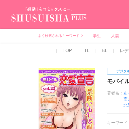
秋水社PLUS（テ
学生
人妻
よく検索されるキーワード
TOP
TL
BL
レデ
デジタ
モバイル恋
著者名：
あ
高
北
キーワード