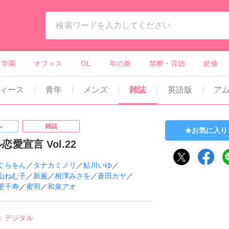
ィーンズラブ・ボーイズラブ等）
学園
オフィス
OL
年の差
禁断・背徳
絶倫
ィース
青年
メンズ
雑誌
英語版
ア
ル
雑誌
お気に入り
愛宣言 Vol.22
ぐらをん
／
タナカミノリ
／
鮎川いゆ
／
山ねむ子
／
新薫
／
相澤みさを
／
蒼田カヤ
／
里千寿
／
蜜羽
／
和泉アオ
：
デジタル