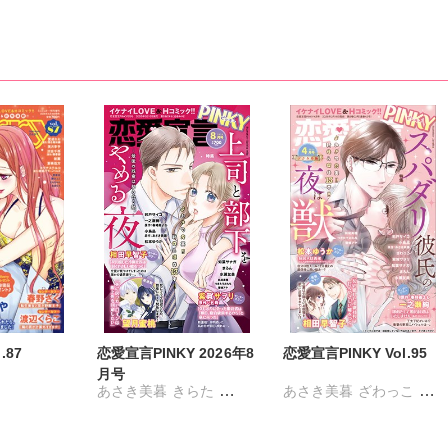
かにこ
踊る毒林檎
楚かにこ
踊る毒林檎
楚かにこ
雨サチコ
uni
雨サチコ
uni
l.87
恋愛宣言PINKY 2026年8
恋愛宣言PINKY Vol.95
月号
あさき美暮
きらた
あさき美暮
ざわっこ
コ
つきたておもち
まろん
つきたておもち
まろん
野さく
一之瀬絢
彩戸サイコ
一之瀬絢
彩戸サイコ