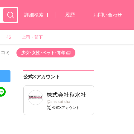
詳細検索
履歴
お問い合わせ
ドS
上司・部下
ムコミ
少女･女性･ペット･青年
公式Xアカウント
株式会社秋水社
@shusuisha
公式Xアカウント