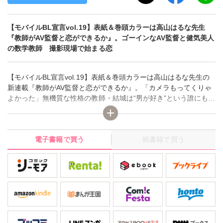
【モバイルBL宣言vol.19】表紙＆巻頭カラーは高山はるな先生
『教師がAV監督と恋ができるか』。ゴーインなAV監督と健気美人
の数学教師 撮影現場で始まる恋
【モバイルBL宣言vol.19】表紙＆巻頭カラーは高山はるな先生の
新連載『教師がAV監督と恋ができるか』。「カメラもってくりゃ
よかった」無機質な性格の教師・結城は“男が好き”という誰にも言
えない性癖を隠しながら生きてきた。そんな結城はある日、街で
ゲイビデオにスカウトされ、出演することに…。他、豪華連載は
やまかみ梨由『ラノベ作家の不埒な日常』、篠原宇月『Cafe musi
電子書籍で買う
紙書籍で買う
ca ～心に積もるは君のしらべ～』、銀川ケイ『体育会系マニア～
ほとばしる汁と欲望』。短期連載は市花マツビ『爆裂戦隊HERO
ショー～控え室で濃厚3P～』。読み切りは緑山ヨウコ『欲望の偏
差値～心とカラダの方程式～』、井上マサト『夜這いで下克上!?
～若頭と坊ちゃんの受攻戦争～』。