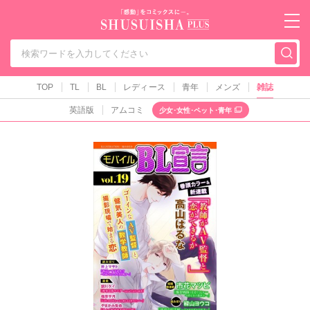
秋水社PLUS（テ
TOP
TL
BL
レディース
青年
メンズ
雑誌
英語版
アムコミ
少女･女性･ペット･青年