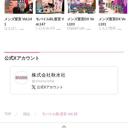
メンズ宣言 Vol.14
モバイルBL宣言 V
メンズ宣言DX Vo
メンズ宣言DX Vo
1
ol.147
l.103
l.101
ななほし
いけがみ小5
DigitalCute
ともだ秀和
ポリゴンお寿司
ミツハシトモ
みずしま聖
雅亜公
海野幸
乙丸
やゆ
砂
ゆうづつしろ
大島岳詩
大和香
杉友カヅヒロ
冬坂ころも
遠山光
海野幸
大和正樹
雪景
粕谷秀夫
松山三津夫
鶴永いくお
公式Xアカウント
岬ゆきひろ
大和香
大和正樹
北野健一
葉月かずお
滝恵介
葉月かずお
みた森たつや
葉月かずお
杏咲モラル
株式会社秋水社
大谷みこと
杏咲モラル
@shusuisha
公式Xアカウント
浅ひるゆう
TOP
雑誌
モバイルBL宣言 vol.19