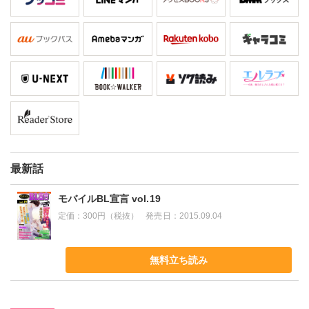
最新話
モバイルBL宣言 vol.19
定価：
300円（税抜）
発売日：
2015.09.04
無料立ち読み