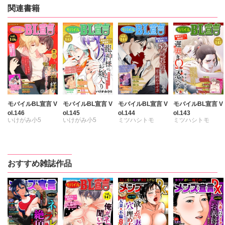
関連書籍
モバイルBL宣言 V
モバイルBL宣言 V
モバイルBL宣言 V
モバイルBL宣言 V
ol.146
ol.145
ol.144
ol.143
いけがみ小5
いけがみ小5
ミツハシトモ
ミツハシトモ
ミツハシトモ
ミツハシトモ
やゆ
七升こあめ
七升こあめ
やゆ
砂
やゆ
上川きち
上川きち
上川きち
冬坂ころも
冬坂ころも
冬坂ころも
浅葉ケント
おすすめ雑誌作品
園家あきる
冬坂ころも
サクラサクヤ