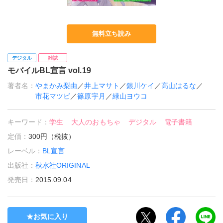
無料立ち読み
デジタル
雑誌
モバイルBL宣言 vol.19
著者名：
やまかみ梨由
／
井上マサト
／
銀川ケイ
／
高山はるな
／
市花マツビ
／
篠原宇月
／
緑山ヨウコ
キーワード：
学生
大人のおもちゃ
デジタル
電子書籍
定価：
300円（税抜）
レーベル：
BL宣言
出版社：
秋水社ORIGINAL
発売日：
2015.09.04
お気に入り