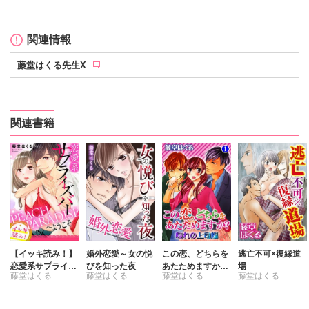
定価：
定価：
定価：
150円（税抜）
150円（税抜）
150円（税抜）
発売日：
発売日：
発売日：
2016.04.06
2016.04.06
2016.04.06
関連情報
藤堂はくる先生X
関連書籍
【イッキ読み！】
婚外恋愛～女の悦
この恋、どちらを
逃亡不可×復縁道
恋愛系サプライズ
びを知った夜
あたためますか？
場
藤堂はくる
藤堂はくる
藤堂はくる
藤堂はくる
バーPEACH PAR
憧れの上司編
ADISEへようこそ