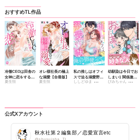
おすすめTL作品
冷徹CEOは田舎の
オレ様社長の極上
私の推しはオフィ
幼馴染は今日でお
女神に恋をする～
な溺愛【合冊版】
スで迫る溺愛野獣
しまい1 関係激
夏生恒
夏生恒
ししどゆま
ぴみちゃん
奥まで溶かす深い
～聖域無視、迫ら
変。仲良し男子が
熱愛～【単行本
れ抱かれる絶頂ト
溺愛彼氏になった
さくら蒼
さくら蒼
版】1
ロトロ生活～【電
夜
子単行本版】3
公式Xアカウント
秋水社第２編集部／恋愛宣言etc
@shusuisha_TL