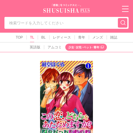
秋水社PLUS（テ
TOP
TL
BL
レディース
青年
メンズ
雑誌
英語版
アムコミ
少女･女性･ペット･青年