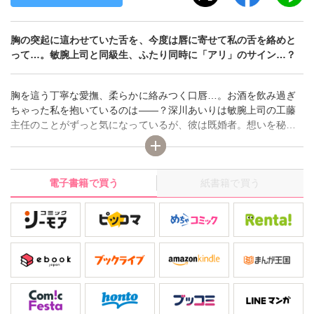
胸の突起に這わせていた舌を、今度は唇に寄せて私の舌を絡めと
って…。敏腕上司と同級生、ふたり同時に「アリ」のサイン…？
胸を這う丁寧な愛撫、柔らかに絡みつく口唇…。お酒を飲み過ぎ
ちゃった私を抱いているのは――？深川あいりは敏腕上司の工藤
主任のことがずっと気になっているが、彼は既婚者。想いを秘め
たまま部下として過ごしていた。そんなある日、高校の同級生か
ら誘われた合コンで、当時気になっていた松井と再会…！その
上、松井は今でもあいりを憶えていて…。 ――気が付けば、あい
電子書籍で買う
紙書籍で買う
りは松井と２人で…。【第１巻は「この恋、どちらをあたためま
すか？ 憧れの上司編」第１巻と同じ内容です。２巻以降のお話が
異なります。】