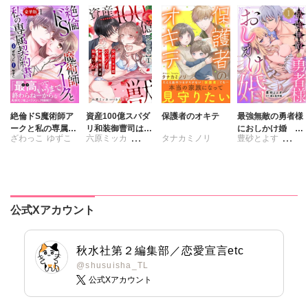
絶倫ドS魔術師ア
資産100億スパダ
保護者のオキテ
最強無敵の勇者様
ークと私の専属契
リ和装御曹司は腹
におしかけ婚 義
ざわっこ
ゆずこ
六原ミッカ
タナカミノリ
豊砂とよす
約書【豪華版】
黒い獣～イジワル
実家に搾取されて
な指遣いから感じ
愛を知らない彼に
さくら蒼
踊る毒林檎
る圧倒的快感～
本当の愛を教えま
【合冊版】
す!!
公式Xアカウント
秋水社第２編集部／恋愛宣言etc
@shusuisha_TL
公式Xアカウント