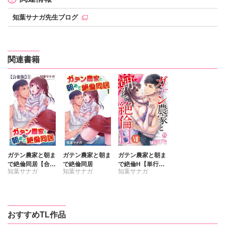
知葉サナガ先生ブログ
関連書籍
ガテン農家と朝ま
ガテン農家と朝ま
ガテン農家と朝ま
で絶倫同居【合冊
で絶倫同居
で絶倫H【単行本
知葉サナガ
知葉サナガ
知葉サナガ
版】
版】7
おすすめTL作品