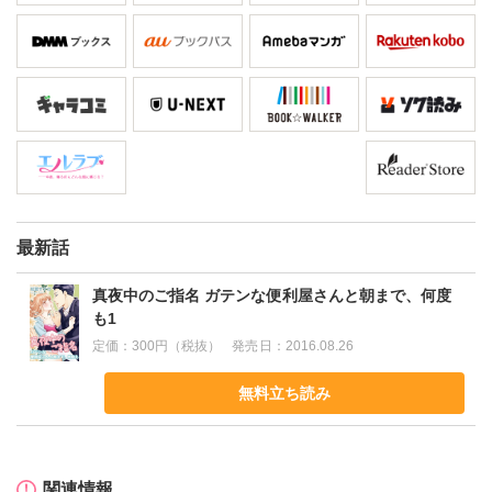
最新話
真夜中のご指名 ガテンな便利屋さんと朝まで、何度
も1
定価：
300円（税抜）
発売日：
2016.08.26
無料立ち読み
関連情報