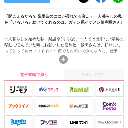
「聞こえるだろ？ 梨里奈のココが濡れてる音…」一人暮らしの私
を『いろいろ』助けてくれるのは、ガテン系イケメン便利屋さん♪
一人暮らしを始めた私・梨里奈(りりな)。一人では出来ない家具の
移動に悩んでいた時にお願いした便利屋・飯田さんは、頼りにな
ってとってもカッコイイの！ 何でもお願いできちゃうし、仕事以
外も…!? 「二人きりの部屋で、俺がどんな思いで理性保ってたか
分かってる？」って、どうしよう…普段クールな飯田さんに、こ
んなえっちなキスされちゃってるよぉ～☆ 表題作ほか、『図書室
電子書籍で買う
紙書籍で買う
で声を抑えて～年下カレの欲望～』も収録したオムニバス！