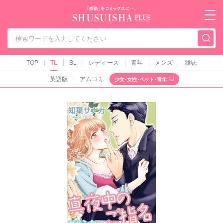
秋水社PLUS（テ
TOP
TL
BL
レディース
青年
メンズ
雑誌
英語版
アムコミ
少女･女性･ペット･青年