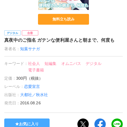
無料立ち読み
デジタル
合冊
真夜中のご指名 ガテンな便利屋さんと朝まで、何度も
著者名：
知葉サナガ
キーワード：
社会人
短編集
オムニバス
デジタル
電子書籍
定価：
300円（税抜）
レーベル：
恋愛宣言
出版社：
大都社／秋水社
発売日：
2016.08.26
お気に入り