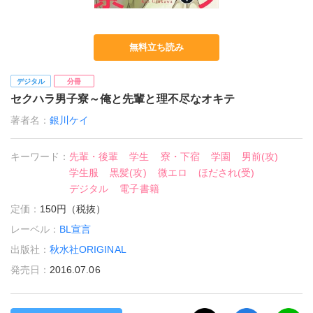
無料立ち読み
デジタル
分冊
セクハラ男子寮～俺と先輩と理不尽なオキテ
著者名：
銀川ケイ
キーワード：
先輩・後輩
学生
寮・下宿
学園
男前(攻)
学生服
黒髪(攻)
微エロ
ほだされ(受)
デジタル
電子書籍
定価：
150円（税抜）
レーベル：
BL宣言
出版社：
秋水社ORIGINAL
発売日：
2016.07.06