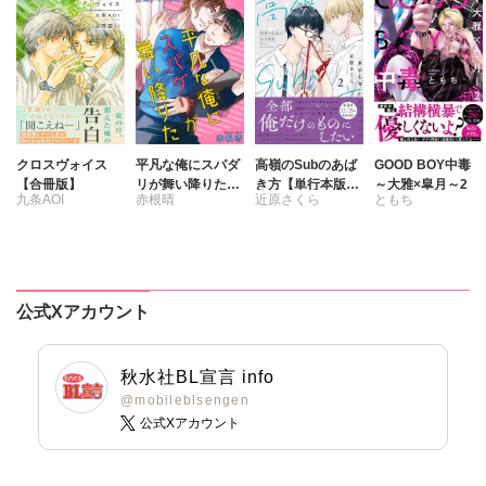
クロスヴォイス
平凡な俺にスパダ
高嶺のSubのあば
GOOD BOY中毒
【合冊版】
リが舞い降りた
き方【単行本版】
～大雅×皐月～2
九条AOI
赤根晴
近原さくら
ともち
【豪華版】
2君の心をとかす
コマンド【電子限
定特典付き】
公式Xアカウント
秋水社BL宣言 info
@mobileblsengen
公式Xアカウント