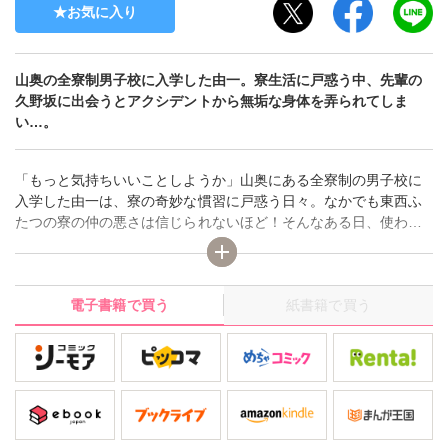
お気に入り
山奥の全寮制男子校に入学した由一。寮生活に戸惑う中、先輩の
久野坂に出会うとアクシデントから無垢な身体を弄られてしま
い…。
「もっと気持ちいいことしようか」山奥にある全寮制の男子校に
入学した由一は、寮の奇妙な慣習に戸惑う日々。なかでも東西ふ
たつの寮の仲の悪さは信じられないほど！そんなある日、使われ
なくなった旧校舎で先輩の久野坂と出会うと、アクシデントから
ひとりエッチを手伝わせるはめに…。「先っちょ、気持ちい
い？」久野坂の大きな手で包まれるとアッという間にイカされ
電子書籍で買う
紙書籍で買う
て…。急速に久野坂に惹かれる由一。ところが東棟の由一に対し
て、久野坂が西棟の生徒とわかって…!!ロミジュリ的男子寮の恋の
顛末は…!?