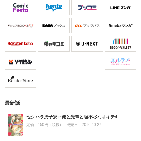
最新話
セクハラ男子寮～俺と先輩と理不尽なオキテ4
定価：
150円（税抜）
発売日：
2016.10.27