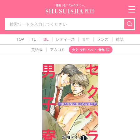
秋水社PLUS（テ
TOP
TL
BL
レディース
青年
メンズ
雑誌
英語版
アムコミ
少女･女性･ペット･青年