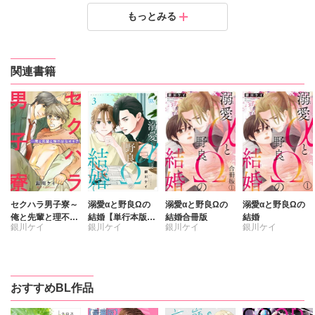
セクハラ男子寮～俺と先輩と理不尽なオキテ3
セクハラ男子寮～俺と先輩と理不尽なオキテ2
セクハラ男子寮～俺と先輩と理不尽なオキテ1
もっとみる
定価：
定価：
定価：
150円（税抜）
150円（税抜）
150円（税抜）
発売日：
発売日：
発売日：
2016.08.10
2016.07.14
2016.07.06
関連書籍
セクハラ男子寮～
溺愛αと野良Ωの
溺愛αと野良Ωの
溺愛αと野良Ωの
俺と先輩と理不尽
結婚【単行本版】
結婚合冊版
結婚
銀川ケイ
銀川ケイ
銀川ケイ
銀川ケイ
なオキテ【合冊
【電子書店特典付
版】
き】3
おすすめBL作品