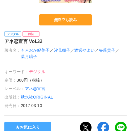
無料立ち読み
デジタル
雑誌
アネ恋宣言 Vol.32
著者名：
もろおか紀美子
／
汐見朝子
／
渡辺やよい
／
矢萩貴子
／
葉月暘子
キーワード：
デジタル
定価：
300円（税抜）
レーベル：
アネ恋宣言
出版社：
秋水社ORIGINAL
発売日：
2017.03.10
お気に入り