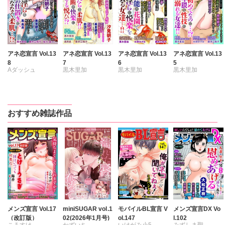
アネ恋宣言 Vol.13
アネ恋宣言 Vol.13
アネ恋宣言 Vol.13
アネ恋宣言 Vol.13
8
7
6
5
Aダッシュ
黒木里加
黒木里加
黒木里加
黒木里加
汐見朝子
汐見朝子
汐見朝子
汐見朝子
松久晶
前田ひろ子
水野かずみ
水野かずみ
中村晴子
中村晴子
前田ひろ子
前田ひろ子
おすすめ雑誌作品
藤井三和子
藤井三和子
中村晴子
中村晴子
美里繚子
鳳青良
美里繚子
鳳青良
藤井三和子
藤井三和子
愛かほる
愛かほる
美里繚子
美里繚子
愛かほる
愛かほる
メンズ宣言 Vol.17
miniSUGAR vol.1
モバイルBL宣言 V
メンズ宣言DX Vo
（改訂版）
02(2026年1月号)
ol.147
l.102
ころすけ
かずいち
いけがみ小5
みずしま聖