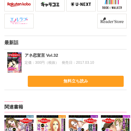
最新話
アネ恋宣言 Vol.32
定価：
300円（税抜）
発売日：
2017.03.10
無料立ち読み
関連書籍