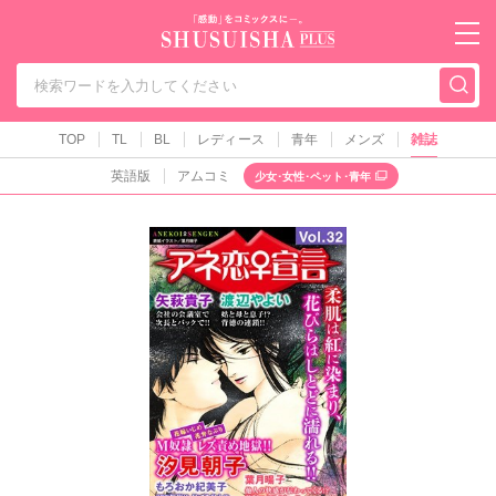
秋水社PLUS（テ
TOP
TL
BL
レディース
青年
メンズ
雑誌
英語版
アムコミ
少女･女性･ペット･青年