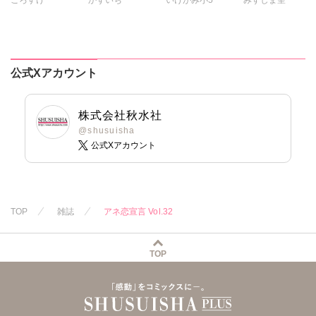
とけーうさぎ
なかやまさち
ミツハシトモ
遠山光
海野幸
なめぞう
はたの有咲
やゆ
砂
松山三津夫
若草カヲル
ヒナギク
びる
冬坂ころも
大和正樹
滝恵介
相澤みさを
夏生恒
鶴永いくお
公式Xアカウント
孫陽州
樋口あや
桐嶋ショウコ
北野健一
岬ゆきひろ
陽香
小田三月
葉月かずお
星脇リカ
杏咲モラル
株式会社秋水社
清水沙斗子
@shusuisha
公式Xアカウント
海月うる子
さくら蒼
踊る毒林檎
六原ミッカ
小出ちゃこ
TOP
雑誌
アネ恋宣言 Vol.32
紅ヶ屋
TOP