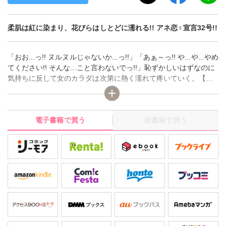
柔肌は紅に染まり、花びらはしとどに濡れる!! アネ恋♀宣言32号!!
「おお...っ!! ヌルヌルじゃないか...っ!!」「あぁ～っ!! や...や...やめ
てください!! そんな...こと言わないでっ!!」恥ずかしいはずなのに
気持ちに反して女のカラダは次第に熱く濡れて疼いていく。【会
社の会議室で次長とバックで!!】ほか、淫靡な愛と性の競演、デジ
タルレディースコミック アネ恋宣言！
電子書籍で買う
紙書籍で買う