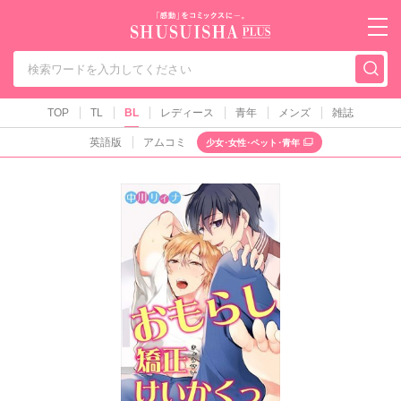
秋水社PLUS（テ
TOP
TL
BL
レディース
青年
メンズ
雑誌
英語版
アムコミ
少女･女性･ペット･青年