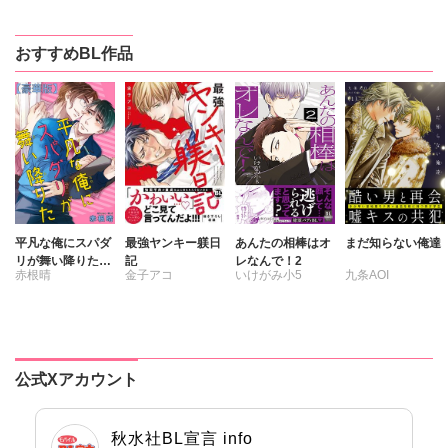
おすすめBL作品
平凡な俺にスパダ
最強ヤンキー躾日
あんたの相棒はオ
まだ知らない俺達
リが舞い降りた
記
レなんで！2
赤根晴
金子アコ
いけがみ小5
九条AOI
【豪華版】
公式Xアカウント
秋水社BL宣言 info