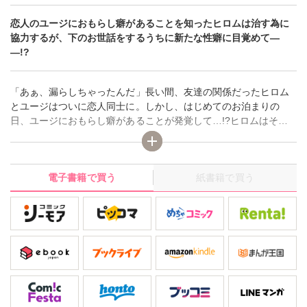
恋人のユージにおもらし癖があることを知ったヒロムは治す為に
協力するが、下のお世話をするうちに新たな性癖に目覚めて―
―!?
「あぁ、漏らしちゃったんだ」長い間、友達の関係だったヒロム
とユージはついに恋人同士に。しかし、はじめてのお泊まりの
日、ユージにおもらし癖があることが発覚して…!?ヒロムはそん
なユージのおもらし癖を治す為に協力することになるが、下のお
世話をするうちに新たな性癖に目覚めはじめる…。そんな中、つ
いにおもらし癖が完治し、二人はようやく初Hをすることに。だけ
電子書籍で買う
紙書籍で買う
ど、ヒロムの大きなアレに奥まで突かれて、ユージの我慢は限界!!
「違うのが、キちゃ…！」せっかく治ったのに、気持ち良すぎて
もれちゃう――!?