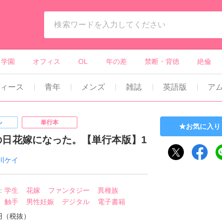
ィーンズラブ・ボーイズラブ等）
学園
オフィス
OL
年の差
禁断・背徳
絶倫
ディース
青年
メンズ
雑誌
英語版
ア
ル
単行本
お気に入り
の日花嫁になった。【単行本版】1
川ケイ
：
学生
花嫁
ファンタジー
異種族
触手
男性妊娠
デジタル
電子書籍
8円（税抜）