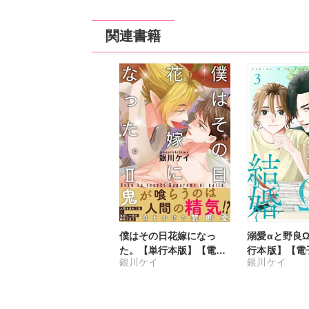
関連書籍
僕はその日花嫁になっ
溺愛αと野良
た。【単行本版】【電子
行本版】【電
銀川ケイ
銀川ケイ
単行本版限定特典付き】
付き】3
2