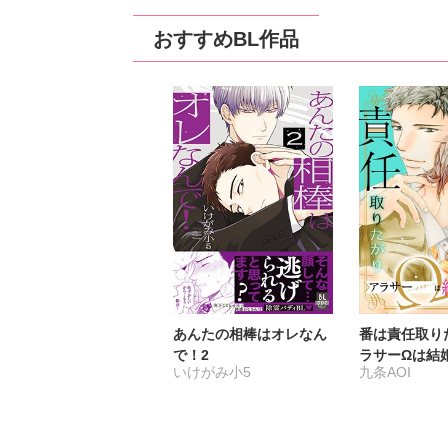
おすすめBL作品
あんたの相棒はオレなん
番は責任取り
で！2
ラサーΩは結
いけがみ小5
九条AOI
い