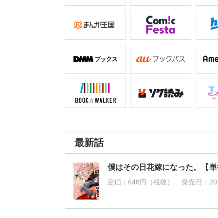
最新話
僕はその日花嫁になった。【単
定価：
648円（税抜）
発売日：
20