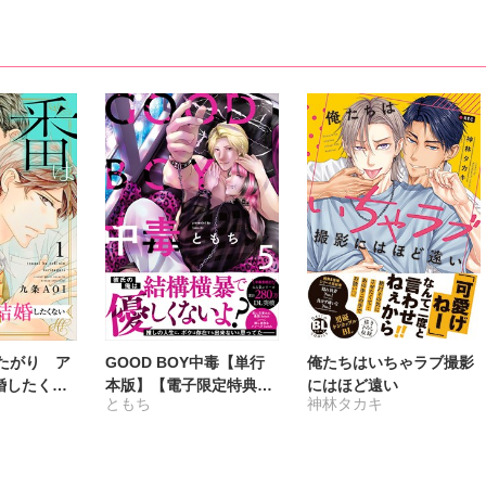
たがり ア
GOOD BOY中毒【単行
俺たちはいちゃラブ撮影
婚したくな
本版】【電子限定特典付
にはほど遠い
ともち
神林タカキ
き】5