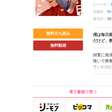
レーベル：
出版社：
秋
発売日：
20
無料立ち読み
僕は毎日
だけど、
無料動画
頻繁に痴
嗅いで興奮
ていたの
れ、首筋
け目の前
抱っこを
助けてく
電子書籍で買う
いられた