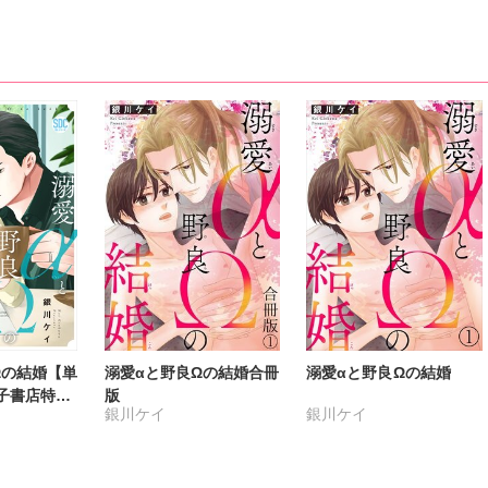
Ωの結婚【単
溺愛αと野良Ωの結婚合冊
溺愛αと野良Ωの結婚
子書店特典
版
銀川ケイ
銀川ケイ