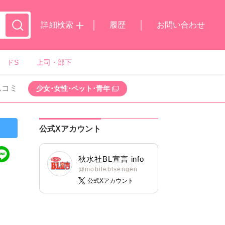
詳細検索
履歴
お問い合わせ
ドS
上司・部下
ムコミ
少女･女性･ペット･青年
公式Xアカウント
秋水社BL宣言 info
@mobileblsengen
公式Xアカウント