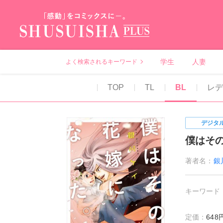
秋水社PLUS（テ
学生
人妻
よく検索されるキーワード
TOP
TL
BL
レ
デジタ
僕はそ
著者名：
銀
キーワード
定価：
64