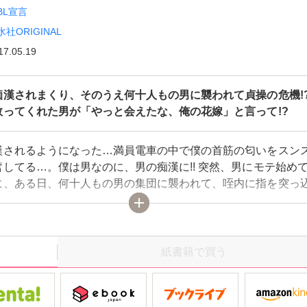
BL宣言
水社ORIGINAL
17.05.19
痴漢されまくり、そのうえ何十人もの男に襲われて貞操の危機!
救ってくれた男が「やっと会えたな、俺の花嫁」と言って!?
漢されるようになった…満員電車の中で僕の首筋の匂いをスン
してる…。僕は男なのに、男の痴漢に!! 突然、男にモテ始め
に、ある日、何十人もの男の集団に襲われて、咥内に指を突っ
を舐められ股間を弄られ…もうダメ！と思った瞬間、群衆を掻
に現れた大男に「やっと会えたな、俺の“花嫁”」と言われ、お
されて窮地から救ってもらえた……けど、俺が“花嫁”？しかも
れた大男、人間じゃなくて……鬼の王!? 突然花嫁になること
紙書籍で買う
大学生と鬼の異種間ラブストーリー！