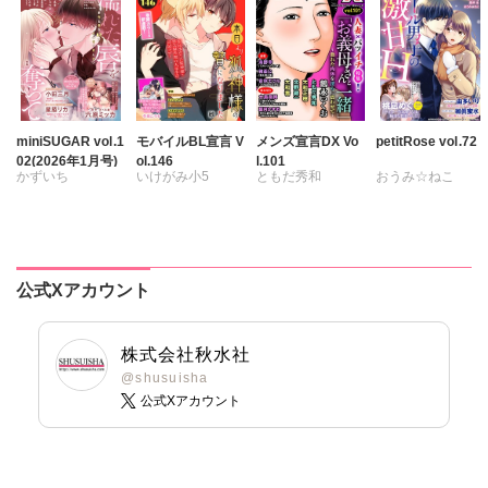
相田早智子
松本ゆうか
水瀬友美
松本ゆうか
大橋薫
水瀬友美
相田早智子
水瀬友美
知葉サナガ
相田早智子
知葉サナガ
相田早智子
長谷河樹衣
知葉サナガ
望月蜜桃
知葉サナガ
妹尾美穂
妹尾美穂
妹尾美穂
望月蜜桃
蜜蜂アヤ
蜜蜂アヤ
蜜蜂アヤ
妹尾美穂
miniSUGAR vol.1
モバイルBL宣言 V
メンズ宣言DX Vo
petitRose vol.72
02(2026年1月号)
ol.146
l.101
春時雨よわ
春時雨よわ
春時雨よわ
蜜蜂アヤ
かずいち
いけがみ小5
ともだ秀和
おうみ☆ねこ
踊る毒林檎
なかやまさち
ミツハシトモ
雅亜公
海野幸
維眞蜜水
黒岬光
甘園フミミ
はたの有咲
やゆ
砂
大島岳詩
大和香
坂崎未侑
春時雨よわ
ヒナギク
びる
冬坂ころも
大和正樹
桃凪めぐ
夏生恒
鶴永いくお
由多いり
公式Xアカウント
桐嶋ショウコ
北野健一
小田三月
葉月かずお
星脇リカ
杏咲モラル
株式会社秋水社
清水沙斗子
@shusuisha
公式Xアカウント
海月うる子
さくら蒼
踊る毒林檎
六原ミッカ