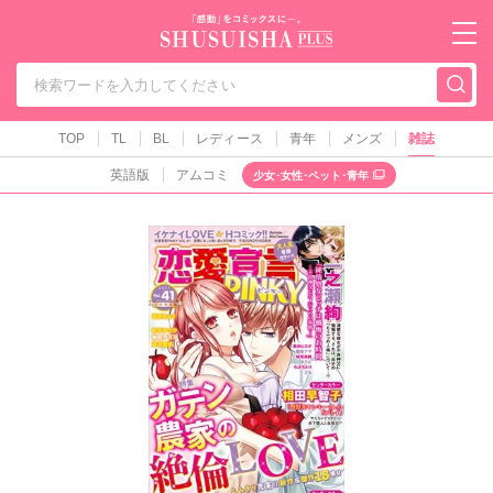
秋水社PLUS（テ
TOP
TL
BL
レディース
青年
メンズ
雑誌
英語版
アムコミ
少女･女性･ペット･青年