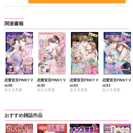
関連書籍
恋愛宣言PINKY V
恋愛宣言PINKY V
恋愛宣言PINKY V
恋愛宣言PINKY V
ol.96
ol.95
ol.94
ol.93
あさき美暮
あさき美暮
あさき美暮
あさき美暮
ざわっこ
ざわっこ
ざわっこ
ざわっこ
つきたておもち
つきたておもち
つきたておもち
つきたておもち
まろん
一之瀬絢
まろん
一之瀬絢
まろん
一之瀬絢
まろん
一之瀬絢
おすすめ雑誌作品
小鳥晶
彩戸サイコ
彩戸サイコ
彩戸サイコ
松本ゆうか
紫賀サヲリ
小鳥晶
紫賀サヲリ
水瀬友美
小鳥晶
松本ゆうか
小鳥晶