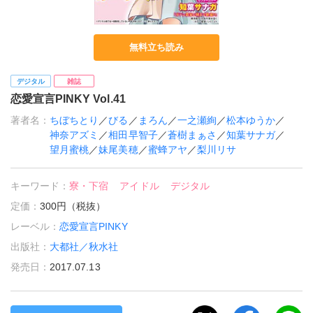
無料立ち読み
デジタル
雑誌
恋愛宣言PINKY Vol.41
著者名：
ちぼちとり
／
びる
／
まろん
／
一之瀬絢
／
松本ゆうか
／
神奈アズミ
／
相田早智子
／
蒼樹まぁさ
／
知葉サナガ
／
望月蜜桃
／
妹尾美穂
／
蜜蜂アヤ
／
梨川リサ
キーワード：
寮・下宿
アイドル
デジタル
定価：
300円（税抜）
レーベル：
恋愛宣言PINKY
出版社：
大都社／秋水社
発売日：
2017.07.13