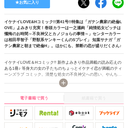
お気に入り
イケナイLOVE&Hコミック!!第41号!!特集は「ガテン農家の絶倫L
OVE」よみきり充実！巻頭カラーは一之瀬絢「純情処女ビッチは
懺悔のお時間～不良神父とカノジョらの事情～」センターカラー
は相田早智子「野獣系ヤンキーくんのSプレイ」 知葉サナガ「ガ
テン農家と朝まで絶倫H」。ほかにも、禁断の恋が盛りだくさん♪
イケナイLOVE＆Hコミック!! 新作よみきり作品満載の読み応えの
ある1冊♪ 等身大の女の子たちのちょっとイケナイ恋が満載のティ
ーンズラブ コミック。清楚な処女の不良神父への思い、やんちゃ
でかわいい年下くんとの急接近、ガテン系男子との激しい恋――
など、バラエティに富んだストーリーを多数収録。その他、毎号
過激なテーマに沿ったHコミックを掲載！ 普通のラブストーリー
電子書籍で買う
紙書籍で買う
では物足りない、禁断のLOVE＆Hを体験してみたいアナタにオス
スメのコミックです。（デジタル版のため、本誌と内容が異なる
場合があります。）