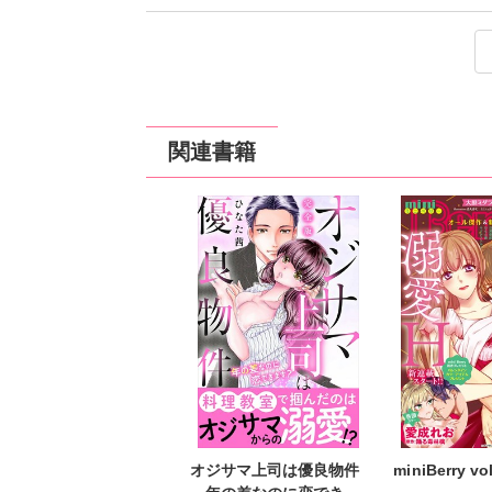
おじさまの蜜愛専属秘書～禁断の2
おじさまの蜜愛専属秘書～禁断の2
おじさまの蜜愛専属秘書～禁断の2
定価：
定価：
定価：
200円（税抜）
200円（税抜）
200円（税抜）
発売日：
発売日：
発売日：
2017
2017
2017
関連書籍
オジサマ上司は優良物件
miniBerry vo