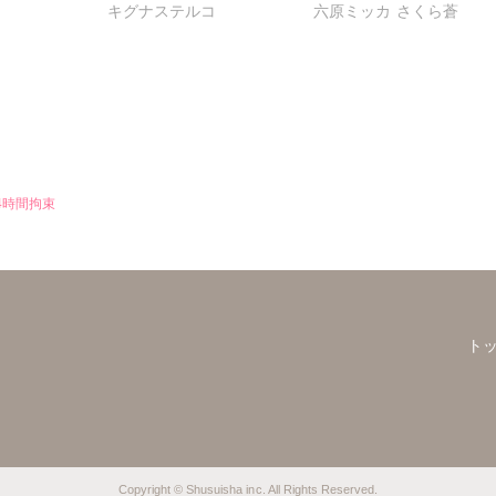
キグナステルコ
六原ミッカ
さくら蒼
～【合冊
ラえっち【完全版】
ワルな指遣いから感じる
圧倒的快感～【合冊版】
4時間拘束
ト
Copyright © Shusuisha inc. All Rights Reserved.