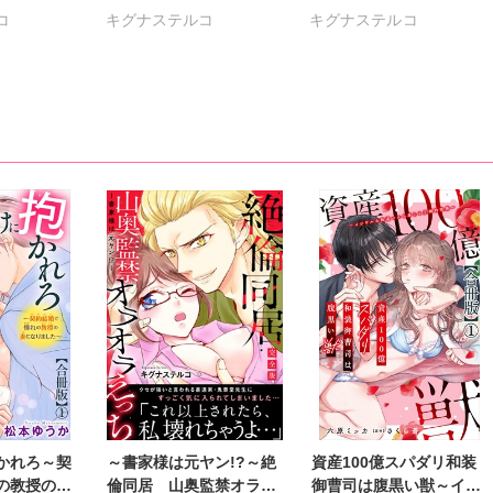
コ
キグナステルコ
キグナステルコ
蜜水
ひなた茜
維眞蜜水
ひなた茜
維眞蜜水
春野さく
新薫
天祢仁
春野さく
新薫
浦亜紀
渡辺くらこ
日浦亜紀
渡辺くらこ
日浦亜紀
李予
樋口あや
美月李予
樋口あや
美月李予
毒林檎
さんかく
沢音千尋
さんかく
沢音千尋
都
藤春都
片山絢森
藤春都
片山絢森
れお
かれろ～契
～書家様は元ヤン!?～絶
資産100億スパダリ和装
の教授の妻
倫同居 山奥監禁オラオ
御曹司は腹黒い獣～イジ