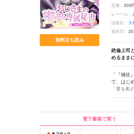
定価：
20
レーベル：
出版社：
大
発売日：
20
無料立ち読み
絶倫上司と
めるままに
「『補佐
て、はじ
「君を私
新田梓の
彼の専属
の代わり、
だから不
電子書籍で買う
くさせて