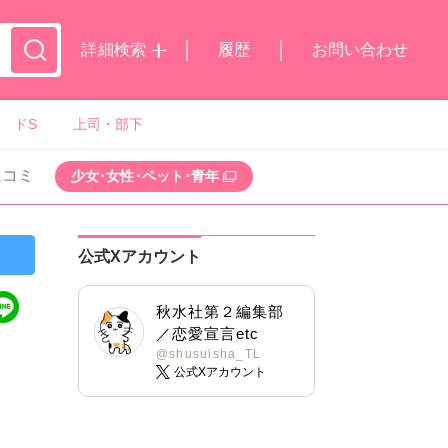
詳細検索
履歴
お問い合わせ
ドS
上司・部下
ムコミ
少女･女性･ペット･青年
公式Xアカウント
秋水社第２編集部
／恋愛宣言etc
@shusuisha_TL
公式Xアカウント