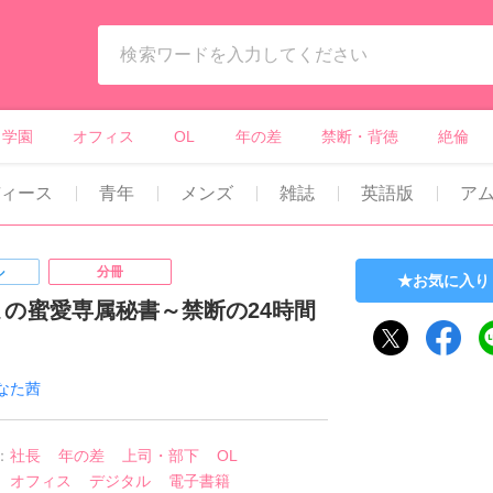
ィーンズラブ・ボーイズラブ等）
学園
オフィス
OL
年の差
禁断・背徳
絶倫
ィース
青年
メンズ
雑誌
英語版
ア
ル
分冊
お気に入り
まの蜜愛専属秘書～禁断の24時間
なた茜
：
社長
年の差
上司・部下
OL
オフィス
デジタル
電子書籍