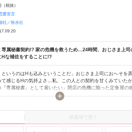
0円（税抜）
恋愛宣言
都社／秋水社
17.09.20
専属秘書契約!? 家の危機を救うため…24時間、おじさま上司
Hな補佐をすることに!?
』というのはHも込みということだ」おじさま上司におへそを
めて感じるHの気持よさ…私、この人との契約を甘くみていたかも
の『専属秘書』として雇いたい」閉店の危機に陥った定食屋の
前に現れたのは、大企業の重役・津田亮介。梓は家と家族のた
秘書契約を結ぶ。衣食住の保障と通常の３倍の給料をもらえる
24時間津田の仕事を補佐し、Hなお世話もすることに!? 私は
安…と思っていたのに、津田さんの舌と手つきは私を快楽でお
紙書籍で買う
いく。私、このまま専属秘書としてやっていけるの!?