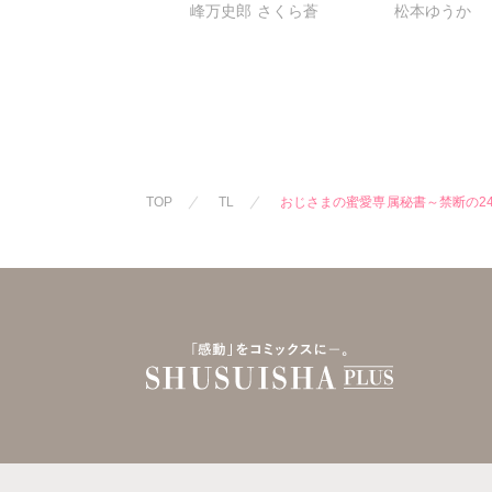
峰万史郎
さくら蒼
松本ゆうか
ェアは雄濃度300％!?
になりました
版】
TOP
TL
おじさまの蜜愛専属秘書～禁断の2