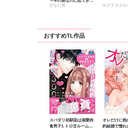
～年の差なのに恋できま
ひなた茜
キグナステル
す？【完全版】
ひなた茜
維眞
春野さく
新薫
渡辺くらこ
日
おすすめTL作品
樋口あや
美月
さんかく
踊る
沢音千尋
藤春
片山絢森
愛成
スパダリ幼馴染は溺愛肉
オレだけに抱
食男子1 トロ甘ルームシ
約結婚で憧れ