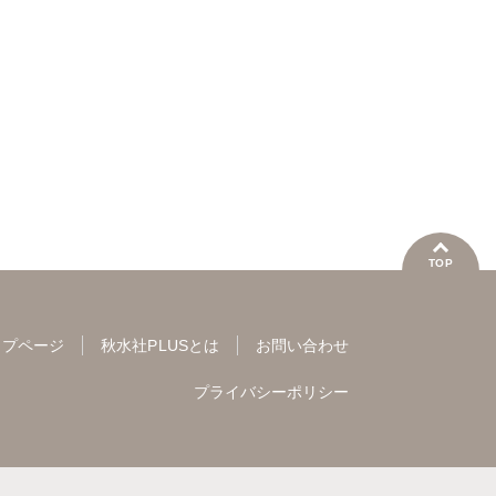
ざわっこ
ゆずこ
西いちこ
夏生恒
版】
甘いワケあり婚!?
かす深
TOP
ップページ
秋水社PLUSとは
お問い合わせ
プライバシーポリシー