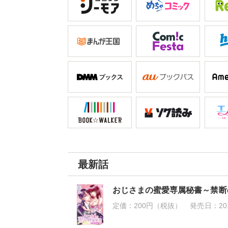
最新話
おじさまの蜜愛専属秘書～禁断の
定価：
200円（税抜）
発売日：
20