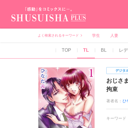
秋水社PLUS（テ
学生
人妻
よく検索されるキーワード
TOP
TL
BL
レデ
デジタ
おじさ
拘束
著者名：
ひ
キーワード