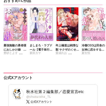
おすすめTL作品
最強無敵の勇者様
ましまろ・ラブド
年上極道は純情な
冷徹CEOは田舎の
におしかけ婚 義
ール【電子単行本
獣 ヤクザのくせに
女神に恋をする
豊砂とよす
蒼田カヤ
愛成れお
夏生恒
実家に搾取されて
版】I
保護者ぶるのはや
1 奥まで溶かす
愛を知らない彼に
めて【合冊版】
深い熱愛
踊る毒林檎
踊る毒林檎
本当の愛を教えま
す!!
公式Xアカウント
秋水社第２編集部／恋愛宣言etc
@shusuisha_TL
公式Xアカウント