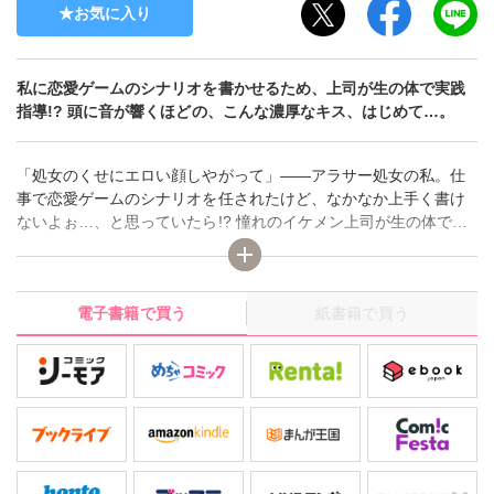
お気に入り
私に恋愛ゲームのシナリオを書かせるため、上司が生の体で実践
指導!? 頭に音が響くほどの、こんな濃厚なキス、はじめて…。
「処女のくせにエロい顔しやがって」――アラサー処女の私。仕
事で恋愛ゲームのシナリオを任されたけど、なかなか上手く書け
ないよぉ…、と思っていたら!? 憧れのイケメン上司が生の体で実
践指導!? 口の中をかき回され、名前を呼ばれながら乳首をいじら
れ…、こんなの私には刺激が強すぎ…!! こんな指導でいいシナリ
オが書けるの!? ――表題作ほか、セフレ兼同居人のホストを本気
電子書籍で買う
紙書籍で買う
で好きになってしまった風俗嬢の純情を描いた、『カリスマホス
トと風俗嬢』も収録!!