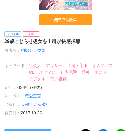
無料立ち読み
デジタル
合冊
29歳こじらせ処女を上司が快感指導
著者名：
桐嶋ショウコ
キーワード：
社会人
アラサー
上司・部下
オムニバス
OL
オフィス
社内恋愛
調教
ホスト
デジタル
電子書籍
定価：
400円（税抜）
レーベル：
恋愛宣言
出版社：
大都社／秋水社
発売日：
2017.10.20