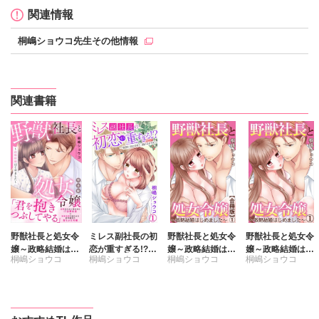
関連情報
桐嶋ショウコ先生その他情報
関連書籍
野獣社長と処女令
ミレス副社長の初
野獣社長と処女令
野獣社長と処女令
嬢～政略結婚はじ
恋が重すぎる!?～
嬢～政略結婚はじ
嬢～政略結婚はじ
桐嶋ショウコ
桐嶋ショウコ
桐嶋ショウコ
桐嶋ショウコ
めました～【完全
情熱に溶かされ
めました～【合冊
めました～
版】
て、溺れるカラダ
版】
～