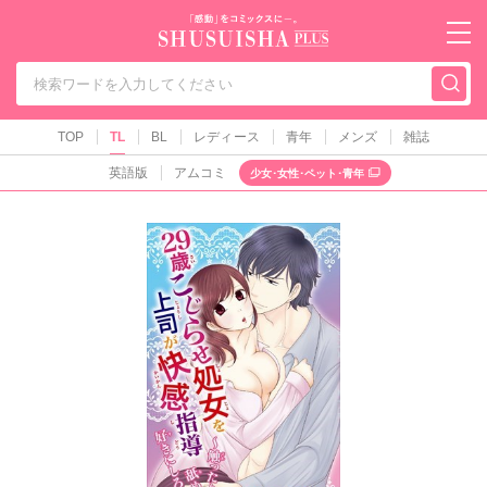
秋水社PLUS（テ
TOP
TL
BL
レディース
青年
メンズ
雑誌
英語版
アムコミ
少女･女性･ペット･青年