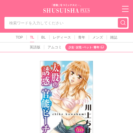
秋水社PLUS（テ
TOP
TL
BL
レディース
青年
メンズ
雑誌
英語版
アムコミ
少女･女性･ペット･青年