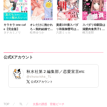
キラキラ one caf
オレだけに抱かれ
資産100億スパダ
スパダリ幼馴染は
e【完全版】
ろ～契約結婚で憧
リ和装御曹司は腹
溺愛肉食男子1 ト
タナカミノリ
松本ゆうか
六原ミッカ
峰万史郎
れの教授の妻にな
黒い獣～イジワル
ロ甘ルームシェア
りました～【合冊
な指遣いから感じ
は雄濃度300％!?
さくら蒼
さくら蒼
版】
る圧倒的快感～
【合冊版】
公式Xアカウント
秋水社第２編集部／恋愛宣言etc
@shusuisha_TL
公式Xアカウント
TOP
TL
太股の誘惑 官能ビーチ