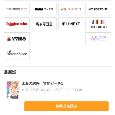
最新話
太股の誘惑 官能ビーチ1
定価：
150円（税抜）
発売日：
2017.11.06
無料立ち読み