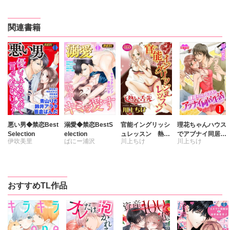
関連書籍
悪い男◆禁恋Best
溺愛◆禁恋BestS
官能イングリッシ
理花ちゃんハウス
Selection
election
ュレッスン 熱い
でアブナイ同居生
伊吹美里
ばにー浦沢
川上ちけ
川上ちけ
舌先
活
青山りさ
宮羽佐和
川上ちけ
桐坂真生
朝生和江
桐嶋ショウコ
おすすめTL作品
鈴井アラタ
青山りさ
笹倉ぱんだ
川上ちけ
ゆめみきらら
ヤマグチシンジ