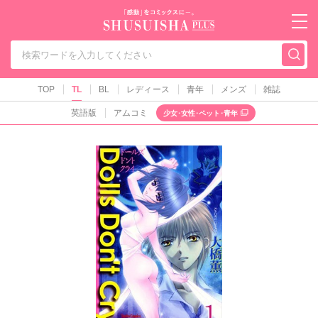
秋水社PLUS（テ
TOP
TL
BL
レディース
青年
メンズ
雑誌
英語版
アムコミ
少女･女性･ペット･青年