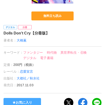
無料立ち読み
デジタル
分冊
Dolls Don't Cry【分冊版】
著者名：
大橋薫
キーワード：
ファンタジー
時代物
異世界転生・召喚
デジタル
電子書籍
定価：
200円（税抜）
レーベル：
恋愛宣言
出版社：
大都社／秋水社
発売日：
2017.11.03
お気に入り