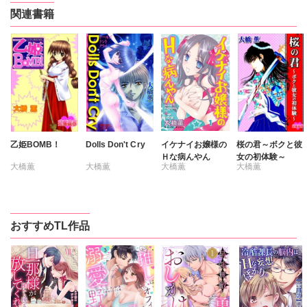
関連書籍
乙姫BOMB！
Dolls Don't Cry
イケナイお嬢様の
桜の君～ボクと彼
Ｈな病んやん
女の初体験～
大橋薫
大橋薫
大橋薫
大橋薫
おすすめTL作品