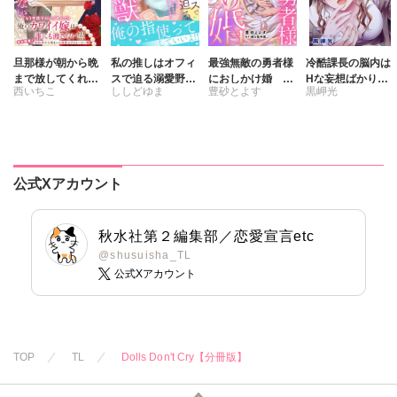
旦那様が朝から晩
私の推しはオフィ
最強無敵の勇者様
冷酷課長の脳内は
まで放してくれな
スで迫る溺愛野獣
におしかけ婚 義
Hな妄想ばかり。
西いちこ
ししどゆま
豊砂とよす
黒岬光
いⅧ エッチで甘い
～聖域無視、迫ら
実家に搾取されて
【合冊版】
ワケあり婚!?
れ抱かれる絶頂ト
愛を知らない彼に
さくら蒼
踊る毒林檎
ロトロ生活～【電
本当の愛を教えま
子単行本版】3
す!!
公式Xアカウント
秋水社第２編集部／恋愛宣言etc
@shusuisha_TL
公式Xアカウント
TOP
TL
Dolls Don't Cry【分冊版】