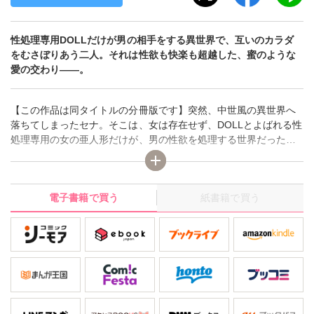
性処理専用DOLLだけが男の相手をする異世界で、互いのカラダ
をむさぼりあう二人。それは性欲も快楽も超越した、蜜のような
愛の交わり――。
【この作品は同タイトルの分冊版です】突然、中世風の異世界へ
落ちてしまったセナ。そこは、女は存在せず、DOLLとよばれる性
処理専用の女の亜人形だけが、男の性欲を処理する世界だった！
女というだけで、何度も犯される危険にあったセナを助けてくれ
たのは、一緒にこの世界に落ちてきたシン。いつしか惹かれあう
二人はやがて互いのカラダをむさぼりあう……。それは性欲じゃ
電子書籍で買う
紙書籍で買う
なくて、快楽でもない、愛という名の最高の快感──。