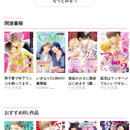
もっとみる
定価：
定価：
150円（税抜）
150円（税抜）
発売日：
発売日：
2017.11.02
2017.11.02
関連書籍
男子寮で年下ワン
いきなりCLIMAX!
借金のカタに風俗
返済はマッサージ
コを飼ってます
豪華版
はじめます【豪華
でもいいですか？
やさき衣真
motteke
やさき衣真
やさき衣真
合冊版
版】
【電子書店特典付
き】3
あいかわあき
かんべあきら
はしこ
おすすめBL作品
やさき衣真
りんこ+三原しら
ゆき