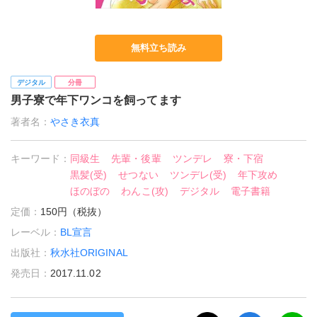
無料立ち読み
デジタル
分冊
男子寮で年下ワンコを飼ってます
著者名：
やさき衣真
キーワード：
同級生
先輩・後輩
ツンデレ
寮・下宿
黒髪(受)
せつない
ツンデレ(受)
年下攻め
ほのぼの
わんこ(攻)
デジタル
電子書籍
定価：
150円（税抜）
レーベル：
BL宣言
出版社：
秋水社ORIGINAL
発売日：
2017.11.02