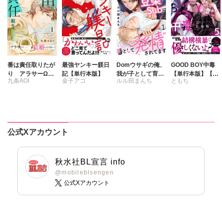
羽田共見
奥世さや
加藤むう
会川フゥ
吉田ゆうこ
高瀬七緒
番は責任取りたが
最強ヤンキー躾日
Domウサギの俺、
GOOD BOY中毒
三井ミツ
り アラサーΩは
記【単行本版】
我が子として育て
【単行本版】【電
九条AOI
金子アコ
ルル田まんち
ともち
結婚したくない
た豆柴Subに番と
子限定特典付き】
春山モト
小鳥晶
して“発情”されて
5
松成久美子
ます
生駒はじめ
竹若トモハル
町子
田中鈴木
公式Xアカウント
冬坂ころも
富塚ミヤコ
余り
秋水社BL宣言 info
里西立樺
@mobileblsengen
公式Xアカウント