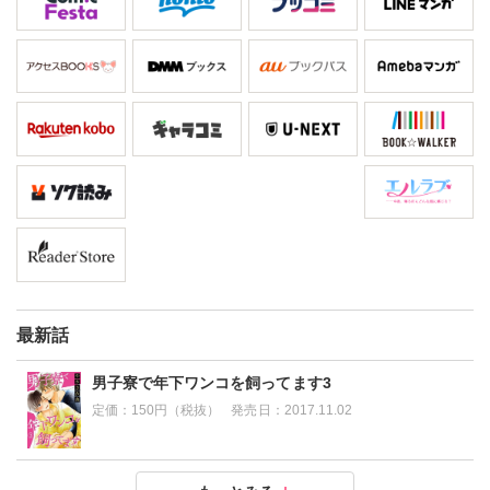
最新話
男子寮で年下ワンコを飼ってます3
定価：
150円（税抜）
発売日：
2017.11.02
男子寮で年下ワンコを飼ってます2
男子寮で年下ワンコを飼ってます1