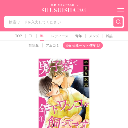
秋水社PLUS（テ
TOP
TL
BL
レディース
青年
メンズ
雑誌
英語版
アムコミ
少女･女性･ペット･青年