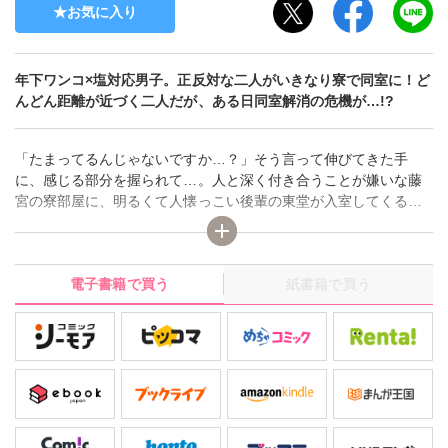
お気に入り
年下ワンコ×塩対応男子。正反対な二人がいきなり寮で同室に！ど
んどん距離が近づく二人だが、ある日同室解消の危機が…!?
「たまってるんじゃないですか…？」そう言って伸びてきた手
に、感じる部分を握られて…。人と深く付き合うことが嫌いな藤
宮の寮部屋に、明るくて人懐っこい後輩の東堂が入室してくる。
いつもの塩対応で接していれば出ていくだろうと思い冷たくあし
らう藤宮だが、東堂は出ていくどころか積極的に構ってくる。そ
してある朝藤宮が目覚めると、東堂が隣で眠っていて…!?お風呂
電子書籍で買う
紙書籍で買う
場では自己処理のお手伝い!?日に日に心も体も近づく二人だった
が、ある日突然別室で退寮者が出る。ということは東堂と無理し
て同室でいる必要はない…？もしかして同室解消!?