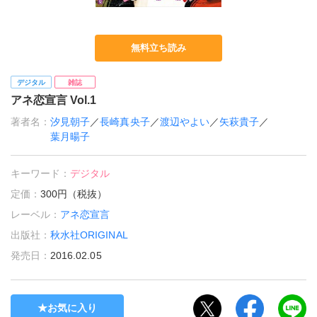
無料立ち読み
デジタル
雑誌
アネ恋宣言 Vol.1
著者名：
汐見朝子
／
長崎真央子
／
渡辺やよい
／
矢萩貴子
／
葉月暘子
キーワード：
デジタル
定価：
300円（税抜）
レーベル：
アネ恋宣言
出版社：
秋水社ORIGINAL
発売日：
2016.02.05
お気に入り