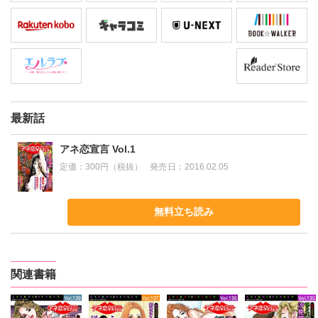
最新話
アネ恋宣言 Vol.1
定価：
300円（税抜）
発売日：
2016.02.05
無料立ち読み
関連書籍