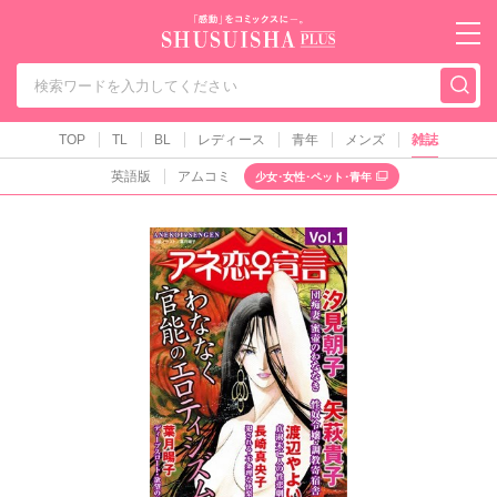
秋水社PLUS（テ
TOP
TL
BL
レディース
青年
メンズ
雑誌
英語版
アムコミ
少女･女性･ペット･青年