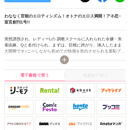
わななく官能のエロティシズム！オトナのエロス満開！アネ恋♀
宣言創刊1号!!
突然誘拐され、レディーLの 調教スクールに入れられた令嬢・朱
雀由麻。Qと名付けられ、まずは、巨根に跨がり、挿入したまま
大開脚でオ○ニーしながら初めての快感を告白させられる羞恥プレ
イ!! 「初めての快感は鉄の手すりでしたわ。跨がって遊んでいた
らキモチ良くて。それをある日運転手に見られて弄られて、指と
か入れられてコスられて!! ハメたらすっごく良くて!!」話しなが
電子書籍で買う
紙書籍で買う
らイッてしまうQ。その後は、フ○ラで射精させるまで激しくムチ
打たれ、背後からズッポリ。溢れる愛液と陰唇の具合の良さを美
青年・紫堂に見初められ専属奴隷になる事に!! 証としてアソコに
紫堂の名前を刺青!! 痛いけど嬉しい!! 聖水飲み干し靴にキス!!
「私は貴男の忠実な肉奴隷」…。 ――「性奴令嬢 調教寄宿
舎」（矢萩貴子）ほか、淫靡な愛と性の競演、デジタル雑誌アネ
恋宣言！