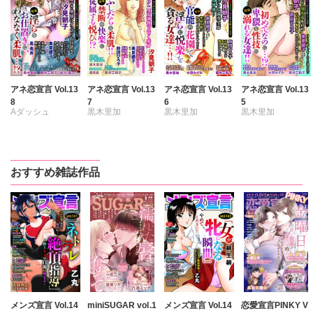
アネ恋宣言 Vol.13
アネ恋宣言 Vol.13
アネ恋宣言 Vol.13
アネ恋宣言 Vol.13
8
7
6
5
Aダッシュ
黒木里加
黒木里加
黒木里加
黒木里加
汐見朝子
汐見朝子
汐見朝子
汐見朝子
松久晶
前田ひろ子
水野かずみ
水野かずみ
中村晴子
中村晴子
前田ひろ子
前田ひろ子
おすすめ雑誌作品
藤井三和子
藤井三和子
中村晴子
中村晴子
美里繚子
鳳青良
美里繚子
鳳青良
藤井三和子
藤井三和子
愛かほる
愛かほる
美里繚子
美里繚子
愛かほる
愛かほる
メンズ宣言 Vol.14
miniSUGAR vol.1
メンズ宣言 Vol.14
恋愛宣言PINKY V