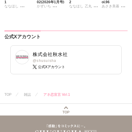
1
02(2026年1月号)
2
ol.96
ななほし
かずいち
ななほし
乙丸
あさき美暮
ポリゴンお寿司
なかやまさち
杉友カヅヒロ
ざわっこ
乙丸
はたの有咲
雪景
粕谷秀夫
つきたておもち
杉友カヅヒロ
ヒナギク
びる
岬ゆきひろ
まろん
一之瀬絢
雪景
粕谷秀夫
夏生恒
柳生柳
小鳥晶
公式Xアカウント
岬ゆきひろ
桐嶋ショウコ
葉月かずお
松本ゆうか
葉月かずお
小田三月
みた森たつや
水瀬友美
みた森たつや
星脇リカ
大谷みこと
相田早智子
株式会社秋水社
大谷みこと
清水沙斗子
浅ひるゆう
大橋薫
@shusuisha
公式Xアカウント
浅ひるゆう
海月うる子
知葉サナガ
さくら蒼
長谷河樹衣
踊る毒林檎
妹尾美穂
六原ミッカ
蜜蜂アヤ
小出ちゃこ
春時雨よわ
TOP
雑誌
アネ恋宣言 Vol.1
紅ヶ屋
TOP