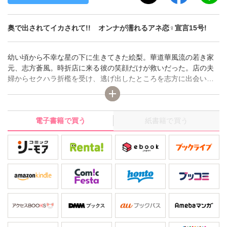
奥で出されてイカされて!! オンナが濡れるアネ恋♀宣言15号!
幼い頃から不幸な星の下に生きてきた絵梨。華道華風流の若き家
元、志方蒼風。時折店に来る彼の笑顔だけが救いだった。店の夫
婦からセクハラ折檻を受け、逃げ出したところを志方に出会い、
志方の口添えで住み込みのお手伝いとして働くことになった。し
かも志方からプロポーズされ、夢の中を漂うような気分だった。
ところが初夜の部屋は、ＳＭグッズ満載の調教部屋だった!!「きみ
電子書籍で買う
紙書籍で買う
を私好みのＭメスにする為に結婚したんでね」前の店の主人も現
れ、絵梨を犯す。ひどい…こんなひどい。憧れていた坊ちゃま
は、悪魔のような男だった。幸せになれると信じた結婚は地獄だ
った。なのに、アソコが熱くなるのは…なぜ？ 私は奴隷嫁として
の人生を踏み出した…。「三角木馬 花嫁いじめ花弁なぶり」ほ
か、淫靡な愛と性の競演、デジタルレディースコミック アネ恋宣
言！