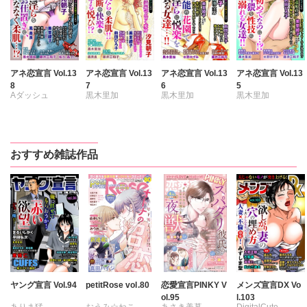
アネ恋宣言 Vol.13
アネ恋宣言 Vol.13
アネ恋宣言 Vol.13
アネ恋宣言 Vol.13
8
7
6
5
Aダッシュ
黒木里加
黒木里加
黒木里加
黒木里加
汐見朝子
汐見朝子
汐見朝子
汐見朝子
松久晶
前田ひろ子
水野かずみ
水野かずみ
中村晴子
中村晴子
前田ひろ子
前田ひろ子
おすすめ雑誌作品
藤井三和子
藤井三和子
中村晴子
中村晴子
美里繚子
鳳青良
美里繚子
鳳青良
藤井三和子
藤井三和子
愛かほる
愛かほる
美里繚子
美里繚子
愛かほる
愛かほる
ヤング宣言 Vol.94
petitRose vol.80
恋愛宣言PINKY V
メンズ宣言DX Vo
ol.95
l.103
ありま猛
おうみ☆ねこ
あさき美暮
DigitalCute