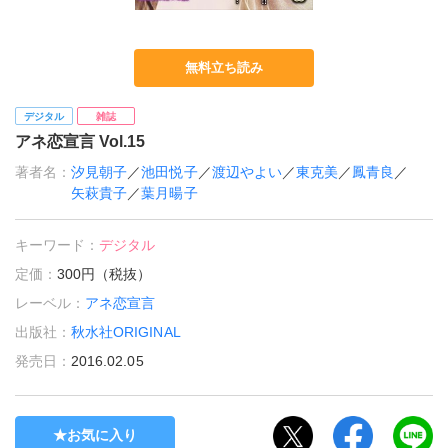
無料立ち読み
デジタル
雑誌
アネ恋宣言 Vol.15
著者名：
汐見朝子
／
池田悦子
／
渡辺やよい
／
東克美
／
鳳青良
／
矢萩貴子
／
葉月暘子
キーワード：
デジタル
定価：
300円（税抜）
レーベル：
アネ恋宣言
出版社：
秋水社ORIGINAL
発売日：
2016.02.05
お気に入り