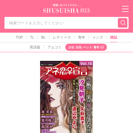
秋水社PLUS（テ
TOP
TL
BL
レディース
青年
メンズ
雑誌
英語版
アムコミ
少女･女性･ペット･青年