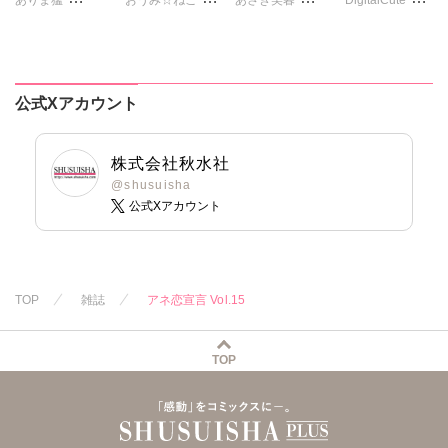
まるいしかく
カワノヒロシ
鮎
ざわっこ
みずしま聖
金井たつお
維眞蜜水
黒岬光
つきたておもち
ゆうづつしろ
剣名舞
五月五日
佐久間薫
まろん
一之瀬絢
遠山光
海野幸
桜小路むつみ
鯖虎クロ
彩戸サイコ
松山三津夫
公式Xアカウント
池田文春
東條仁
真田ハイジ
紫賀サヲリ
大和香
大和正樹
白虎丸
粕谷秀夫
桃凪めぐ
小鳥晶
滝恵介
葉月かずお
日野塔子
松本ゆうか
葉月かずお
株式会社秋水社
平田弘次
北里千寿
水瀬友美
杏咲モラル
@shusuisha
公式Xアカウント
由多いり
相田早智子
奥原まむ
知葉サナガ
妹尾美穂
蜜蜂アヤ
春時雨よわ
TOP
雑誌
アネ恋宣言 Vol.15
TOP