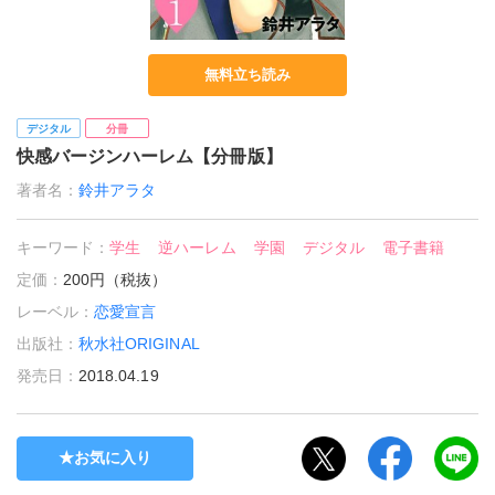
無料立ち読み
デジタル
分冊
快感バージンハーレム【分冊版】
著者名：
鈴井アラタ
キーワード：
学生
逆ハーレム
学園
デジタル
電子書籍
定価：
200円（税抜）
レーベル：
恋愛宣言
出版社：
秋水社ORIGINAL
発売日：
2018.04.19
お気に入り