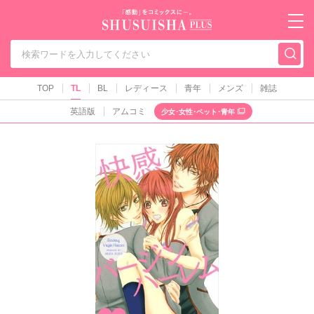
秋水社PLUS（テ
TOP
TL
BL
レディース
青年
メンズ
雑誌
英語版
アムコミ
少女･女性･ペット･青年