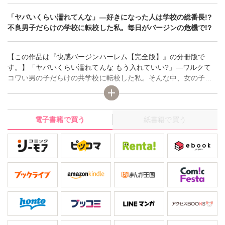
「ヤバいくらい濡れてんな」―好きになった人は学校の総番長!?
不良男子だらけの学校に転校した私。毎日がバージンの危機で!?
【この作品は『快感バージンハーレム【完全版】』の分冊版で
す。】「ヤバいくらい濡れてんな もう入れていい?」―ワルクて
コワい男の子だらけの共学校に転校した私。そんな中、女の子み
たいに可愛い伊達くんと仲良くなったけど、彼は学校の総番長
で!? バージンなのに男子たちから視姦&ラチされちゃう毎日。で
も、伊達くんがいつも守ってくれるから、彼をどんどん好きにな
電子書籍で買う
紙書籍で買う
っちゃう! 誰もいない教室とかで彼にアソコを愛撫されると、初め
てなのにイっちゃうよぉ! ちょいエロ×キケンな学園ラブ・ライフ
開宴!