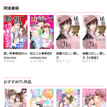
関連書籍
悪い男◆禁恋Best
幼なじみ◆禁恋B
秘書の正しい愛し
秘書の正しい愛し
Selection
estSelection
方
方【分冊版】
伊吹美里
えびす華子
鈴井アラタ
鈴井アラタ
青山りさ
伊吹美里
川上ちけ
花李くる実
朝生和江
神田猫
星脇リカ
おすすめTL作品
鈴井アラタ
晴瀬リン
笹倉ぱんだ
鈴井アラタ
ゆめみきらら