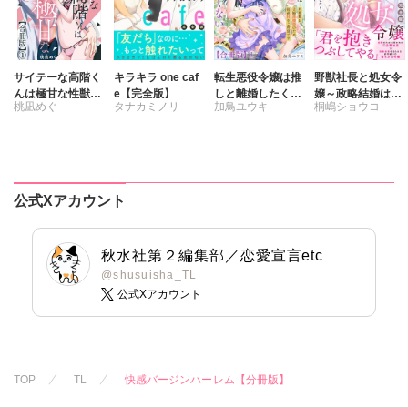
サイテーな高階く
キラキラ one caf
転生悪役令嬢は推
野獣社長と処女令
んは極甘な性獣で
e【完全版】
しと離婚したくな
嬢～政略結婚はじ
桃凪めぐ
タナカミノリ
加鳥ユウキ
桐嶋ショウコ
した【合冊版】
い 旦那様は夫婦
めました～【完全
再構築のため毎夜
版】
Hをご所望です
【合冊版】
公式Xアカウント
秋水社第２編集部／恋愛宣言etc
@shusuisha_TL
公式Xアカウント
TOP
TL
快感バージンハーレム【分冊版】