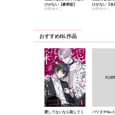
けがない【豪華版】
けがない【合
伊勢本やこ
伊勢本やこ
おすすめBL作品
愛してないなら殺してく
バリタチNo.