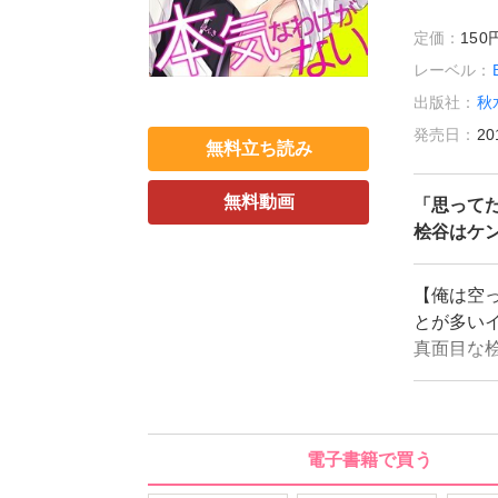
定価：
15
レーベル：
出版社：
秋
発売日：
20
無料立ち読み
無料動画
「思って
桧谷はケ
【俺は空
とが多い
真面目な
童貞にう
なぜかイ
得」だと
て、キレ
電子書籍で買う
膨らませ