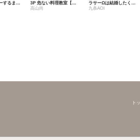
ーするまで
3P 危ない料理教室【豪
ラサーΩは結婚したくな
高山尚
九条AOI
版】2【電
華版】
い【合冊版】
き】
ト