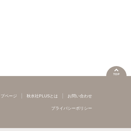
君の心をとかすコマンド
みたら
嫌いな
近原さくら
ミツハシトモ
靴川
版】
TOP
ップページ
秋水社PLUSとは
お問い合わせ
プライバシーポリシー