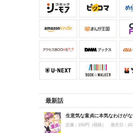
けず嫌い
最新話
生意気な童貞に本気なわけがな
定価：
150円（税抜）
発売日：
20