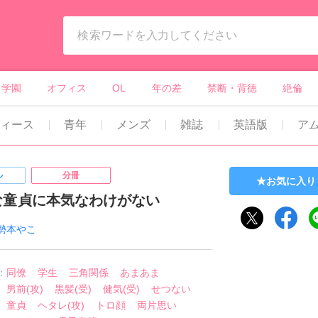
ィーンズラブ・ボーイズラブ等）
学園
オフィス
OL
年の差
禁断・背徳
絶倫
ディース
青年
メンズ
雑誌
英語版
ア
ル
分冊
お気に入り
な童貞に本気なわけがない
勢本やこ
：
同僚
学生
三角関係
あまあま
男前(攻)
黒髪(受)
健気(受)
せつない
童貞
ヘタレ(攻)
トロ顔
両片思い