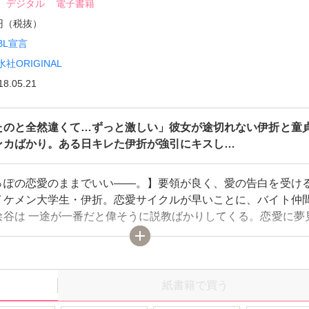
デジタル
電子書籍
0円（税抜）
BL宣言
水社ORIGINAL
18.05.21
たのと全然違くて…ずっと激しい」彼女が途切れない伊折と童
ンカばかり。ある日キレた伊折が強引にキスし…
っぽの恋愛のままでいい――。】要領が良く、愛の告白を受け
イケメン大学生・伊折。恋愛サイクルが早いことに、バイト仲
桧谷は 一途が一番だと偉そうに説教ばかりしてくる。恋愛に夢
んざりしていた伊折だったが、彼が不毛な片思いをしている事
ライラ…。そんなある日、彼女に振られた伊折は桧谷に「自業
言われてしまう。恋愛スキル0のくせに聞きたくない言葉を投げ
た伊折は無理やりキスを仕掛ける！！「そんなに良かった？」
紙書籍で買う
た桧谷に意地悪く笑いかけ、さらにズボンに手をかけるが…！