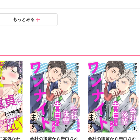
4
3
2
1
もっとみる
.06.14
.06.23
.05.21
.05.21
に本気なわ
会社の後輩から告白され
会社の後輩から告白され