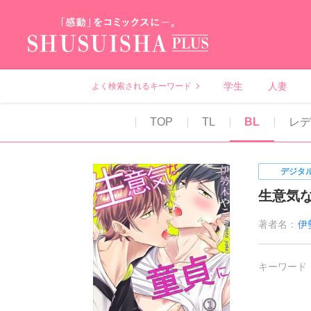
秋水社PLUS（テ
学生
人妻
よく検索されるキーワード
TOP
TL
BL
レ
デジタ
生意気
著者名：
伊
キーワード