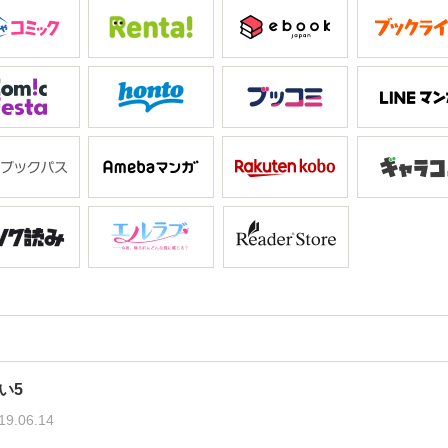
同士が繰り広げる、臆病で不器用な恋の行方は――。
い5
19.06.14