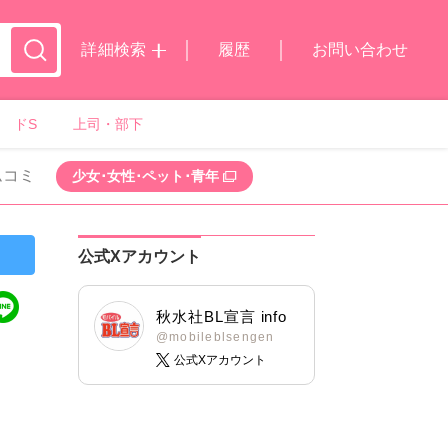
詳細検索
履歴
お問い合わせ
ドS
上司・部下
ムコミ
少女･女性･ペット･青年
公式Xアカウント
秋水社BL宣言 info
@mobileblsengen
公式Xアカウント