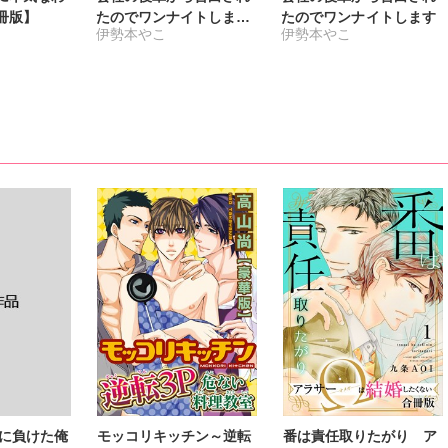
冊版】
たのでワンナイトします
たのでワンナイトします
伊勢本やこ
伊勢本やこ
【合冊版】
1に負けた俺
モッコリキッチン～逆転
番は責任取りたがり ア