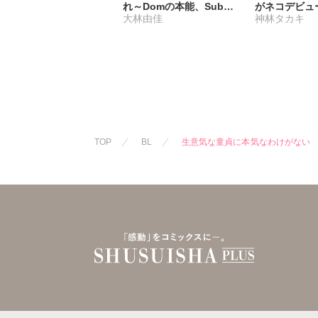
れ～Domの本能、Subの
がネコデビュ
大林由佳
神林タカキ
慈愛～
【R18単行本
子限定特典付
TOP
BL
生意気な童貞に本気なわけがない