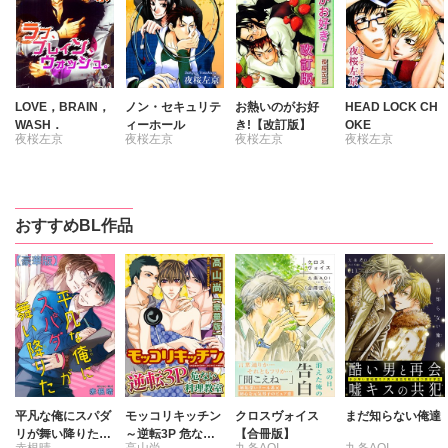
LOVE，BRAIN，
ノン・セキュリテ
お熱いのがお好
HEAD LOCK CH
WASH．
ィーホール
き!【改訂版】
OKE
夜桜左京
夜桜左京
夜桜左京
夜桜左京
おすすめBL作品
平凡な俺にスパダ
モッコリキッチン
クロスヴォイス
まだ知らない俺達
リが舞い降りた
～逆転3P 危ない
【合冊版】
赤根晴
高山尚
九条AOI
九条AOI