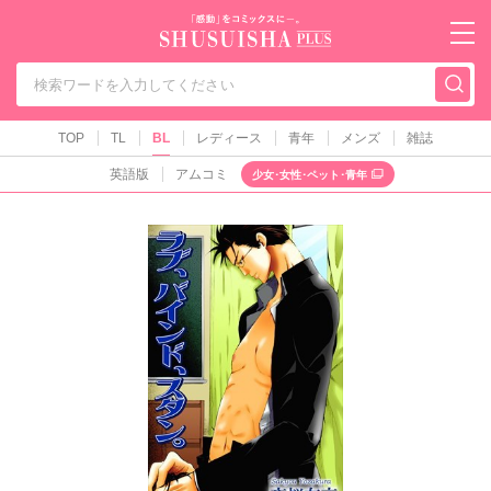
秋水社PLUS（テ
TOP
TL
BL
レディース
青年
メンズ
雑誌
英語版
アムコミ
少女･女性･ペット･青年