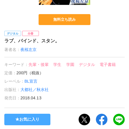
無料立ち読み
デジタル
分冊
ラブ、バインド、スタン。
著者名：
夜桜左京
キーワード：
先輩・後輩
学生
学園
デジタル
電子書籍
定価：
200円（税抜）
レーベル：
BL宣言
出版社：
大都社／秋水社
発売日：
2018.04.13
お気に入り