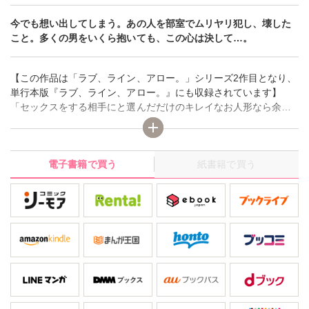
今でも想い出してしまう。あの人を部室でムリヤリ犯し、壊した
こと。多くの男をいくら抱いても、この心は決して…。
【この作品は「ラブ、ライン、アロー。」シリーズ2作目となり、
単行本版『ラブ、ライン、アロー。』にも収録されています】
「セックスをする相手にと選んだだけのキレイなお人形なら余計
な物をいわず賢い方がイイ」学校創設以来の秀才と呼ばれなが
ら、いつも授業をサボり、学校の屋上や空き教室で後輩の男たち
とのセックスに耽る崎山。それは肉欲を解消するためだけの遊
電子書籍で買う
紙書籍で買う
び。たとえ彼らが自分を取り合いトラブルになっても、崎山のド
ライな感情は変わらない。しかし、自分が部長を務める卓球部の
新入部員に、部室で手を出さそうとしたところ思わぬ反撃にあ
い、かつて自分が死ぬほど愛した人を壊してしまった記憶がフラ
ッシュバックし―?