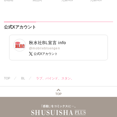
【豪華版】
料理教室【豪華
版】
公式Xアカウント
秋水社BL宣言 info
@mobileblsengen
公式Xアカウント
TOP
BL
ラブ、バインド、スタン。
TOP