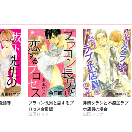
愛指導
ブラコン長男と恋するプ
薄情タラシと不感症ラブ
ロセス合冊版
ホ店員の場合
山田ロック
山田ロック