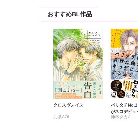
おすすめBL作品
クロスヴォイス
バリタチNo.
がネコデビュ
九条AOI
神林タカキ
【単行本版】
定特典付き】