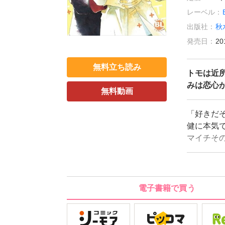
レーベル：
出版社：
秋
発売日：
20
無料立ち読み
トモは近
みは恋心
無料動画
「好きだ
健に本気
マイチそ
り、チュ
本気、真
の恋心、
ストーリ
電子書籍で買う