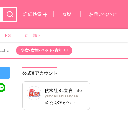
詳細検索
履歴
お問い合わせ
ドS
上司・部下
ムコミ
少女･女性･ペット･青年
公式Xアカウント
秋水社BL宣言 info
@mobileblsengen
公式Xアカウント