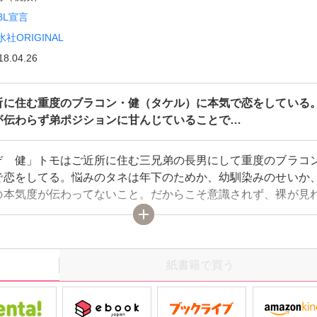
BL宣言
水社ORIGINAL
18.04.26
所に住む重度のブラコン・健（タケル）に本気で恋をしている
が伝わらず弟ポジションに甘んじていることで…
ぞ 健」トモはご近所に住む三兄弟の長男にして重度のブラコ
で恋をしてる。悩みのタネは年下のためか、幼馴染みのせいか
の本気度が伝わってないこと。だからこそ意識されず、裸が見
ーできたりするけど、もう弟ポジションじゃ我慢できない！本
面目に真剣に「付き合いたい」と告白するが…。ヘタレ年下ワ
どうしたらブラコン白衣美人に伝わるの…？目指せ！イチャラ
ー！
紙書籍で買う