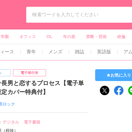
ィーンズラブ・ボーイズラブ等）
学園
オフィス
OL
年の差
禁断・背徳
絶倫
ディース
青年
メンズ
雑誌
英語版
ア
ル
電子単行本
お気に入り
ン長男と恋するプロセス【電子単
限定カバー特典付】
田ロック
：
デジタル
電子書籍
8円（税抜）