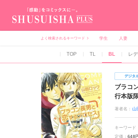
秋水社PLUS（テ
学生
人妻
よく検索されるキーワード
TOP
TL
BL
レ
デジタ
ブラコ
行本版
著者名：
山
キーワード
定価：
64