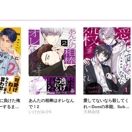
1に負けた俺
あんたの相棒はオレなん
愛してないなら殺してく
ーするまで
で！2
れ～Domの本能、Subの
いけがみ小5
大林由佳
2【電子限
慈愛～