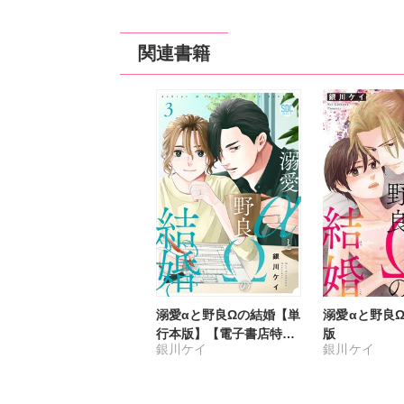
関連書籍
溺愛αと野良Ωの結婚【単
溺愛αと野良
行本版】【電子書店特典
版
銀川ケイ
銀川ケイ
付き】3