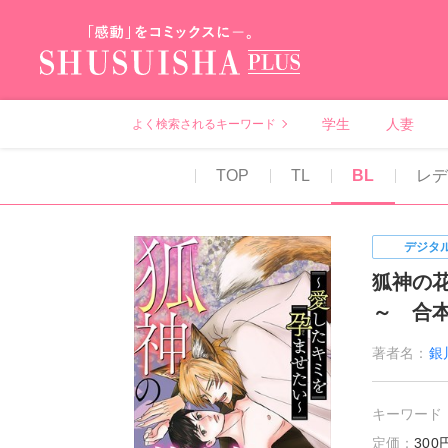
秋水社PLUS（テ
学生
人妻
よく検索されるキーワード
TOP
TL
BL
レ
デジタ
狐神の
～ 合
著者名：
銀
キーワード
定価：
30