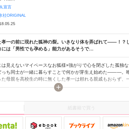
BL宣言
水社ORIGINAL
18.05.25
た孝一の前に現れた狐神の裂。いきなり体を弄ばれて――！？
力には「男性でも孕める」能力があるそうで…
には見えないマイペースなお狐様×強がりで心を閉ざした孤独な
ぼっち同士が一緒に暮らすことで何かが芽生え始めた―――。
った母親を高校生の時に無くした孝一は頼れる親戚もおらず、
いかなくてはとガムシャラに働く日々。そんな孝一の前に突然
「しっぽ」の生えた「狐の神様・裂」が現れて！？しかも出会
体を弄ばれてしまい！？しかも神様には「男でも孕ませること
があるらしい！？裂がやって来たその日から、体を弄ばれたり
紙書籍で買う
まとわれたりと騒がしい日々が始まった。最初は追い出そうと
一だったけど…