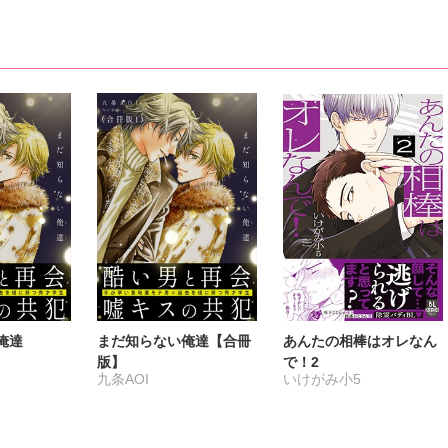
俺達
まだ知らない俺達【合冊
あんたの相棒はオレなん
版】
で！2
九条AOI
いけがみ小5