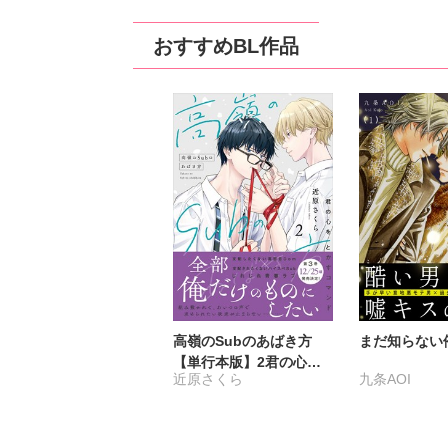
おすすめBL作品
高嶺のSubのあばき方
まだ知らない
【単行本版】2君の心を
近原さくら
九条AOI
とかすコマンド【電子限
定特典付き】