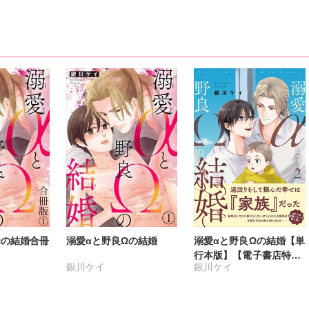
Ωの結婚合冊
溺愛αと野良Ωの結婚
溺愛αと野良Ωの結婚【単
行本版】【電子書店特典
銀川ケイ
銀川ケイ
付き】2