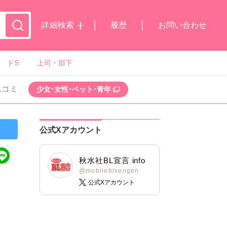
詳細検索
履歴
お問い合わせ
ドS
上司・部下
ムコミ
少女･女性･ペット･青年
公式Xアカウント
秋水社BL宣言 info
@mobileblsengen
公式Xアカウント