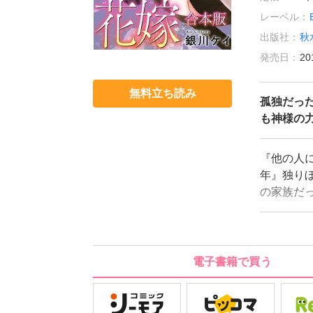
レーベル：
出版社：
秋
発売日：
20
無料立ち読み
孤独だっ
も神様の
『他の人
年』独り
の家族だ
で生きて
「耳」と
その日に
きる」力
電子書籍で買う
時中付き
だった孝