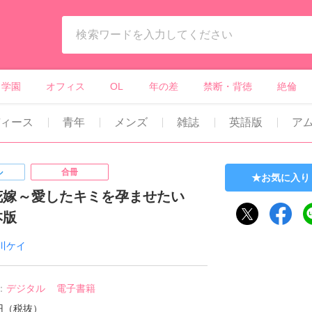
ィーンズラブ・ボーイズラブ等）
学園
オフィス
OL
年の差
禁断・背徳
絶倫
ディース
青年
メンズ
雑誌
英語版
ア
ル
合冊
お気に入り
花嫁～愛したキミを孕ませたい
本版
川ケイ
：
デジタル
電子書籍
0円（税抜）