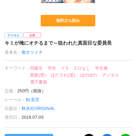
無料立ち読み
デジタル
合冊
キミが俺にオチるまで～狙われた真面目な委員長
著者名：
南タツイチ
キーワード：
同級生
学生
ドS
エロなし
学生服
黒髪(受)
ほだされ(受)
ほのぼの
デジタル
電子書籍
定価：
250円（税抜）
レーベル：
BL宣言
出版社：
秋水社ORIGINAL
発売日：
2018.07.05