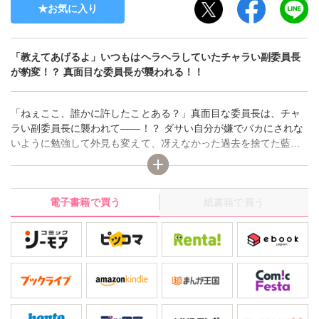
お気に入り
「教えてあげるよ」いつもはヘラヘラしていたチャラい副委員長
が豹変！？ 真面目な委員長が襲われる！！
「ねぇここ、誰かに許したことある？」真面目な委員長は、チャ
ラい副委員長に襲われて――！？ ダサい自分が嫌でバカにされな
いように勉強して外見も変えて、冴えなかった過去を捨てた藍
川。学級委員長も務め、順調な学校生活を送っているように見え
たが、軽い調子でからかってくる副委員長の大島に乱されてしま
っていた。しかしある日、突然豹変した大島に迫られ、誰にも触
電子書籍で買う
紙書籍で買う
らせたことないところを弄られてしまい――！！ その他遊び人で
ドSな生徒×超マジメな教師の脅し脅され恋愛も収録！！