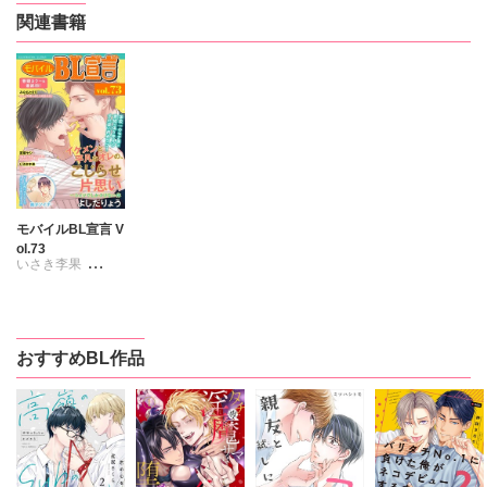
関連書籍
モバイルBL宣言 V
ol.73
いさき李果
みなもとまり
よしだりょう
夏葉ヤシ
おすすめBL作品
南タツイチ