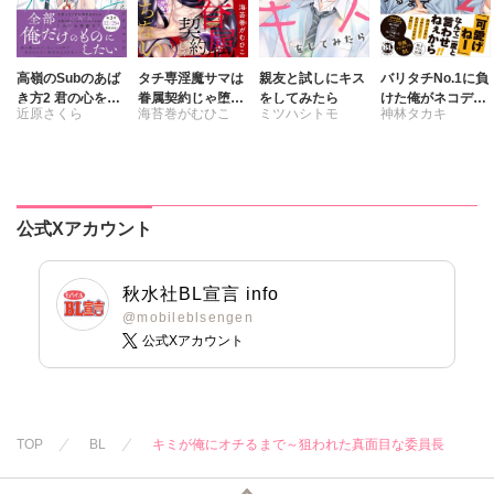
高嶺のSubのあば
タチ専淫魔サマは
親友と試しにキス
バリタチNo.1に負
き方2 君の心をと
眷属契約じゃ堕ち
をしてみたら
けた俺がネコデビ
近原さくら
海苔巻がむひこ
ミツハシトモ
神林タカキ
かすコマンド
ない
ューするまで【単
行本版】2【電子
限定特典付き】
公式Xアカウント
秋水社BL宣言 info
@mobileblsengen
公式Xアカウント
TOP
BL
キミが俺にオチるまで～狙われた真面目な委員長