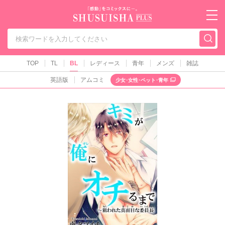
秋水社PLUS（テ
TOP
TL
BL
レディース
青年
メンズ
雑誌
英語版
アムコミ
少女･女性･ペット･青年