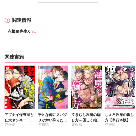
関連情報
赤根晴先生X
関連書籍
アブナイ保護司と
平凡な俺にスパダ
泣きむし淫魔の騙
ちょろ淫魔の騙し
狂犬ヤンキー 合
リが舞い降りた
し方～優しく抱い
方【単行本版】2
赤根晴
赤根晴
赤根晴
赤根晴
冊版
【豪華版】
て骨ヌキに【合冊
【電子書店特典付
版】
き】