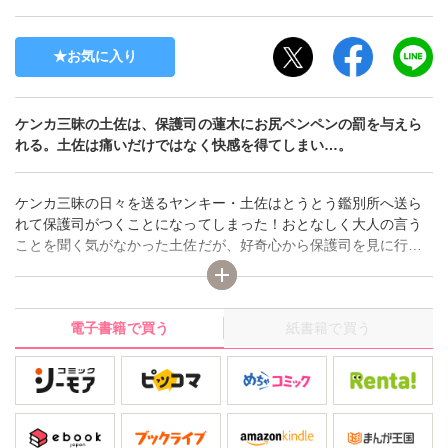
お気に入り
ケンカ三昧の土佐は、保護司の蓮木にお尻ペンペンの罰を与えら
れる。土佐は痛いだけではなく快感を得てしまい…。
ケンカ三昧の日々を送るヤンキー・土佐はとうとう鑑別所へ送ら
れて保護司がつくことになってしまった！おとなしく大人の言う
ことを聞く気がなかった土佐だが、好奇心から保護司を見に行く
ことに。保護司がいる鉄工所へ行ってみると柄の悪い従業員と衝
突！！そのままけんかになるかと思われたその時、土佐の保護司
の蓮木があらわれ、みんなが見ている前で土佐にお尻ぺんぺんの
電子書籍で買う
紙書籍で買う
罰を与える！？お尻を叩かれているだけなのに土佐は今まで感じ
たことのない快感を得てしまい―…。蓮木もトロトロの甘い顔に
なる土佐に何かを感じてよりいじめたくなってしまう…。