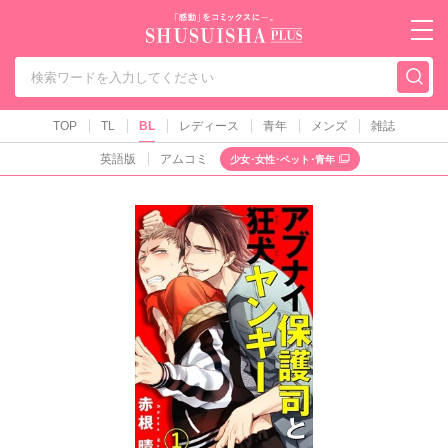
秋水社PLUS（テ
TOP
TL
BL
レディース
青年
メンズ
雑誌
英語版
アムコミ
少女･女性･ペット･青年