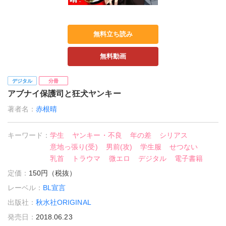
無料立ち読み
無料動画
デジタル
分冊
アブナイ保護司と狂犬ヤンキー
著者名：
赤根晴
キーワード：
学生
ヤンキー・不良
年の差
シリアス
意地っ張り(受)
男前(攻)
学生服
せつない
乳首
トラウマ
微エロ
デジタル
電子書籍
定価：
150円（税抜）
レーベル：
BL宣言
出版社：
秋水社ORIGINAL
発売日：
2018.06.23