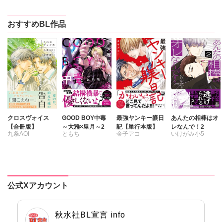
おすすめBL作品
クロスヴォイス
GOOD BOY中毒
最強ヤンキー躾日
あんたの相棒はオ
【合冊版】
～大雅×皐月～2
記【単行本版】
レなんで！2
九条AOI
ともち
金子アコ
いけがみ小5
公式Xアカウント
秋水社BL宣言 info