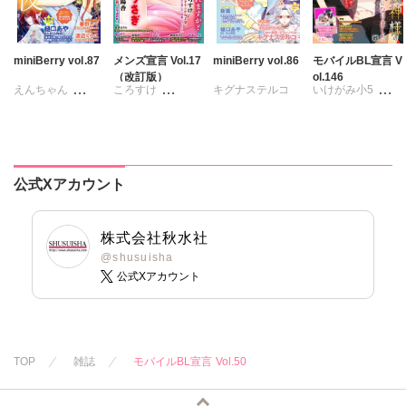
miniBerry vol.87
メンズ宣言 Vol.17
miniBerry vol.86
モバイルBL宣言 V
（改訂版）
ol.146
えんちゃん
ころすけ
キグナステルコ
いけがみ小5
キグナステルコ
とけーうさぎ
春野さく
新薫
ミツハシトモ
永井くろ
なめぞう
蒼椅哉方
やゆ
砂
春野さく
若草カヲル
樋口あや
冬坂ころも
勝川ユミ
新薫
相澤みさを
美月李予
公式Xアカウント
蒼椅哉方
孫陽州
樋口あや
さんかく
渡辺くらこ
岬ゆきひろ
陽香
踊る毒林檎
樋口あや
沢音千尋
藤春都
株式会社秋水社
美月李予
片山絢森
@shusuisha
公式Xアカウント
踊る毒林檎
愛成れお
朝貴
沢音千尋
藤春都
テラーノベル
片山絢森
愛成れお
朝貴
テラーノベル
TOP
雑誌
モバイルBL宣言 Vol.50
恵孝志