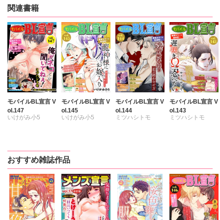
関連書籍
モバイルBL宣言 V
モバイルBL宣言 V
モバイルBL宣言 V
モバイルBL宣言 V
ol.147
ol.145
ol.144
ol.143
いけがみ小5
いけがみ小5
ミツハシトモ
ミツハシトモ
ミツハシトモ
ミツハシトモ
やゆ
七升こあめ
七升こあめ
やゆ
砂
やゆ
上川きち
上川きち
上川きち
冬坂ころも
冬坂ころも
冬坂ころも
浅葉ケント
おすすめ雑誌作品
園家あきる
冬坂ころも
サクラサクヤ