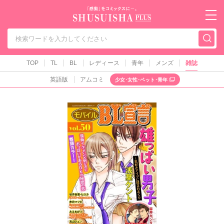
秋水社PLUS（テ
TOP
TL
BL
レディース
青年
メンズ
雑誌
英語版
アムコミ
少女･女性･ペット･青年