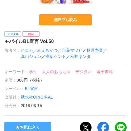
無料立ち読み
デジタル
雑誌
モバイルBL宣言 Vol.50
著者名：
ヒロカ
／
みえちかつ
／
市花マツビ
／
秋月壱葉
／
真山ジュン
／
浅葉ケント
／
麻井キンタ
キーワード：
学生
大人のおもちゃ
デジタル
電子書籍
定価：
300円（税抜）
レーベル：
BL宣言
出版社：
秋水社ORIGINAL
発売日：
2018.06.15
お気に入り