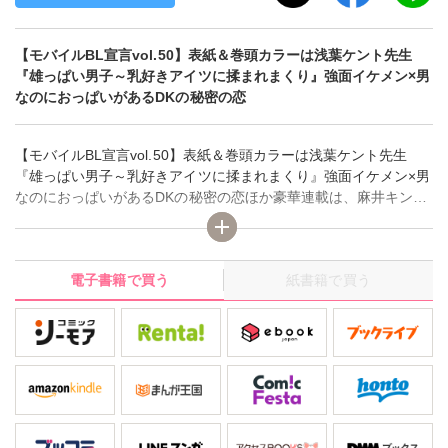
【モバイルBL宣言vol.50】表紙＆巻頭カラーは浅葉ケント先生
『雄っぱい男子～乳好きアイツに揉まれまくり』強面イケメン×男
なのにおっぱいがあるDKの秘密の恋
【モバイルBL宣言vol.50】表紙＆巻頭カラーは浅葉ケント先生
『雄っぱい男子～乳好きアイツに揉まれまくり』強面イケメン×男
なのにおっぱいがあるDKの秘密の恋ほか豪華連載は、麻井キンタ
先生『Ｓ系男子育成計画～ドＭオヤジの抑えきれない欲情』、秋
月壱葉・ヒロカ先生『秘め恋 ～君と僕との恋物語～』、市花マツ
ビ先生『ミルクがでちゃう～男なのにおっぱい吸われて乳搾り
電子書籍で買う
紙書籍で買う
～』、みえちかつ先生『純情ビッチの片思い～男の娘デリバリー
の目隠しプレイ』、真山ジュン先生『欲しいのは貴方のカラダ～
幕末忠犬の飼い方』