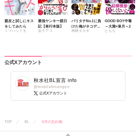
親友と試しにキス
最強ヤンキー躾日
バリタチNo.1に負
GOOD BOY中毒
をしてみたら
記【単行本版】
けた俺がネコデビ
～大雅×皐月～2
ミツハシトモ
金子アコ
神林タカキ
ともち
ューするまで【単
行本版】2【電子
限定特典付き】
公式Xアカウント
秋水社BL宣言 info
@mobileblsengen
公式Xアカウント
TOP
BL
6月の忘れ物