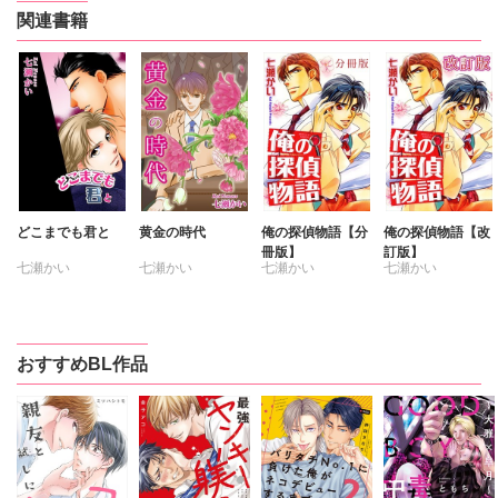
関連書籍
どこまでも君と
黄金の時代
俺の探偵物語【分
俺の探偵物語【改
冊版】
訂版】
七瀬かい
七瀬かい
七瀬かい
七瀬かい
おすすめBL作品