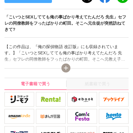
「こいつとSEXしてても俺の事ばかり考えてたんだろ 先生」セフ
レの同僚教師をフったばかりの町田。そこへ元生徒が突然訪ねて
きて?
【この作品は、『俺の探偵物語 改訂版』にも収録されていま
す。】「こいつとSEXしてても俺の事ばかり考えてたんだろ 先
生」セフレの同僚教師をフったばかりの町田。そこへ元教え子の
片岡が突然訪ねてきて!?―堅物メガネな高校教師・町田は、実は
セフレである同僚の体育教師と学校内でヤりまくっていた。しか
しある日、反目し合っていた教え子・片岡にその乱れた痴態をの
電子書籍で買う
紙書籍で買う
ぞき見られてしまう。とは言え、特にそれが問題になることはな
いまま時は過ぎていったのだが、卒業式の日、お礼参りと思いき
や衆人環視の中いきなり片岡に尻を揉みしだかれ!? それから二ヶ
月後の雨の日、久しぶりに突然、片岡が町田の前に現れ…。