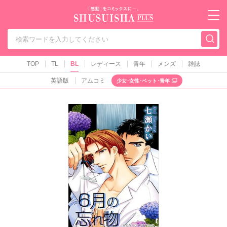
秋水社PLUS（テ
TOP
TL
BL
レディース
青年
メンズ
雑誌
英語版
アムコミ
少女･女性･ペット･青年