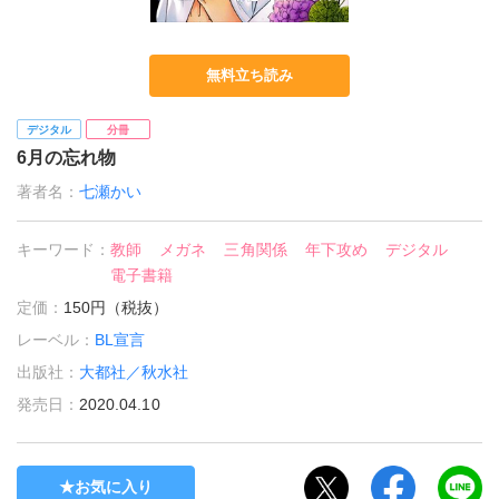
無料立ち読み
デジタル
分冊
6月の忘れ物
著者名：
七瀬かい
キーワード：
教師
メガネ
三角関係
年下攻め
デジタル
電子書籍
定価：
150円（税抜）
レーベル：
BL宣言
出版社：
大都社／秋水社
発売日：
2020.04.10
お気に入り