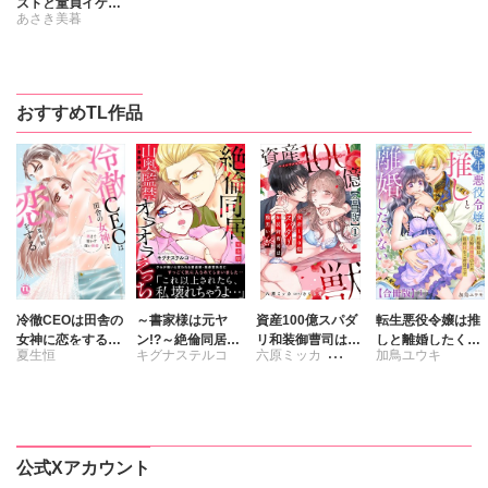
ストと童貞イケメ
あさき美暮
ンドクター、脱バ
ージンプロジェク
ト【完全版】
おすすめTL作品
冷徹CEOは田舎の
～書家様は元ヤ
資産100億スパダ
転生悪役令嬢は推
女神に恋をする～
ン!?～絶倫同居
リ和装御曹司は腹
しと離婚したくな
夏生恒
キグナステルコ
六原ミッカ
加鳥ユウキ
奥まで溶かす深い
山奥監禁オラオラ
黒い獣～イジワル
い 旦那様は夫婦
熱愛～【単行本
えっち【完全版】
な指遣いから感じ
再構築のため毎夜
さくら蒼
版】1
る圧倒的快感～
Hをご所望です
【合冊版】
【合冊版】
公式Xアカウント