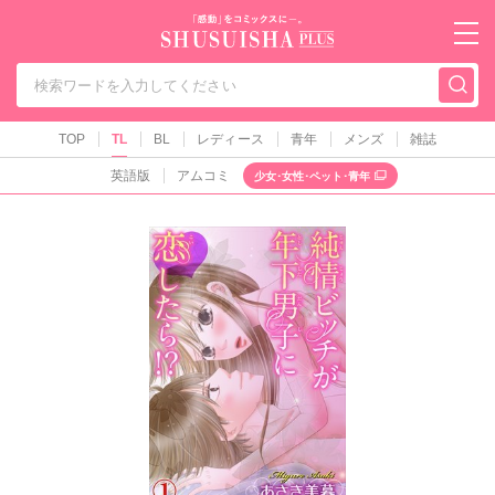
秋水社PLUS（テ
TOP
TL
BL
レディース
青年
メンズ
雑誌
英語版
アムコミ
少女･女性･ペット･青年