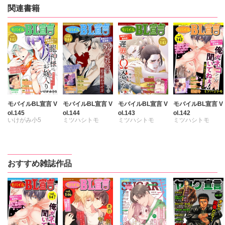
関連書籍
モバイルBL宣言 V
モバイルBL宣言 V
モバイルBL宣言 V
モバイルBL宣言 V
ol.145
ol.144
ol.143
ol.142
いけがみ小5
ミツハシトモ
ミツハシトモ
ミツハシトモ
ミツハシトモ
やゆ
七升こあめ
七升こあめ
七升こあめ
やゆ
上川きち
上川きち
上川きち
上川きち
冬坂ころも
冬坂ころも
浅葉ケント
浅葉ケント
おすすめ雑誌作品
園家あきる
冬坂ころも
冬坂ころも
サクラサクヤ
サクラサクヤ