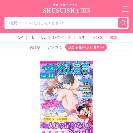
秋水社PLUS（テ
TOP
TL
BL
レディース
青年
メンズ
雑誌
英語版
アムコミ
少女･女性･ペット･青年