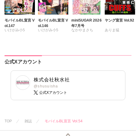
モバイルBL宣言 V
モバイルBL宣言 V
miniSUGAR 2026
ヤング宣言 Vol.92
ol.147
ol.146
年7月号
いけがみ小5
いけがみ小5
なかやまさち
ありま猛
ミツハシトモ
ミツハシトモ
ななみあいす
まるいしかく
やゆ
砂
やゆ
砂
はたの有咲
金井たつお
冬坂ころも
冬坂ころも
ヒナギク
びる
剣名舞
五月五日
夏生恒
桜小路むつみ
公式Xアカウント
桐嶋ショウコ
池田文春
東條仁
九条タカオミ
白虎丸
粕谷秀夫
小田三月
葉月かずお
株式会社秋水社
清水沙斗子
平田弘次
@shusuisha
公式Xアカウント
海月うる子
さくら蒼
踊る毒林檎
六原ミッカ
紅ヶ屋
TOP
雑誌
モバイルBL宣言 Vol.54
桜月ことは