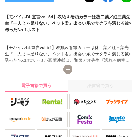
【モバイルBL宣言vol.54】表紙＆巻頭カラーは葵二葉／紅三葉先
生『一人じゃ足りない、ペット君』出会い系でサクラを演じる彼×
誘ったNo.1ホスト
【モバイルBL宣言vol.54】表紙＆巻頭カラーは葵二葉／紅三葉先
生『一人じゃ足りない、ペット君』出会い系でサクラを演じる彼×
誘ったNo.1ホストほか豪華連載は、和泉アオ先生『濡れる病室～
先生と尿道プレイ～』、冬坂ころも先生『僕の番は発情オオカ
ミ』、たかはし志貴先生『ダシタイ！ 俺の汁とアイツの喘ぎ
声』、靴川先生『きみのチクビをみせてくれ～見たい、舐めた
電子書籍で買う
紙書籍で買う
い、触りたい』、千代古レイト先生『ネクタイ外しは上司の権
利』