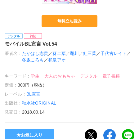
無料立ち読み
デジタル
雑誌
モバイルBL宣言 Vol.54
著者名：
たかはし志貴
／
葵二葉
／
靴川
／
紅三葉
／
千代古レイト
／
冬坂ころも
／
和泉アオ
キーワード：
学生
大人のおもちゃ
デジタル
電子書籍
定価：
300円（税抜）
レーベル：
BL宣言
出版社：
秋水社ORIGINAL
発売日：
2018.09.14
お気に入り