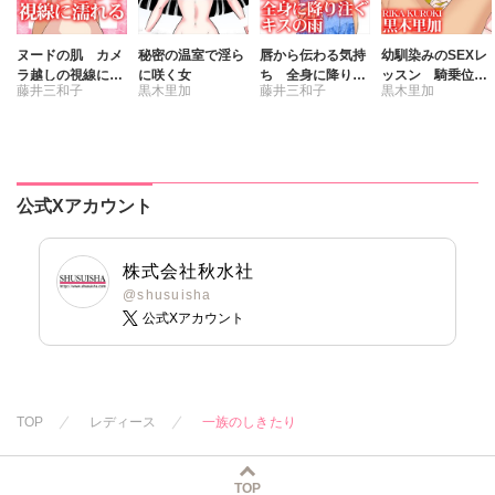
ヌードの肌 カメ
秘密の温室で淫ら
唇から伝わる気持
幼馴染みのSEXレ
ラ越しの視線に濡
に咲く女
ち 全身に降り注
ッスン 騎乗位で
藤井三和子
黒木里加
藤井三和子
黒木里加
れる
ぐキスの雨
イカされる
公式Xアカウント
株式会社秋水社
@shusuisha
公式Xアカウント
TOP
レディース
一族のしきたり
TOP