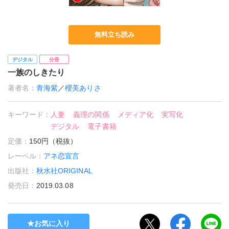
無料立ち読み
デジタル
分冊
一族のしきたり
著者名：
青海紫
／
櫻美ありさ
キーワード：
人妻
義理の関係
メディア化
実写化
デジタル
電子書籍
定価：
150円（税抜）
レーベル：
アネ恋宣言
出版社：
秋水社ORIGINAL
発売日：
2019.03.08
お気に入り