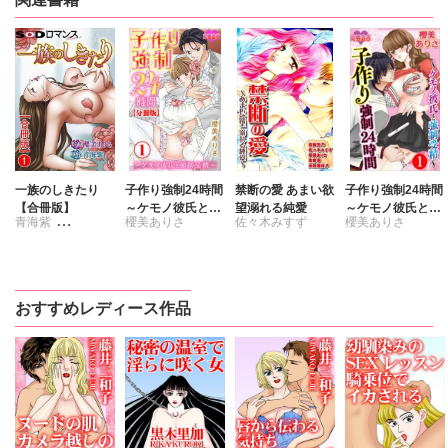
一族のしきたり
子作り強制24時間
禁断の愛 あまい欲
子作り強制24時間
【合冊版】
～ケモノ彼氏と強
望溺れる純愛
～ケモノ彼氏と強
青海紫
櫻美ありさ
佐々木みすず
櫻美ありさ
制受精～ 分冊版
制受精～
櫻美ありさ
森智世乃
浜田理枝子
櫻美ありさ
おすすめレディース作品
佐倉歩