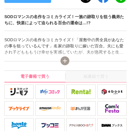
SODロマンスの名作をコミカライズ！一族の跡取りを狙う義弟た
ちに、快楽によって迫られる百合の運命は…!?
SODロマンスの名作をコミカライズ！「屋敷中の男全員があなた
の事を狙っているんです」名家の跡取りに嫁いだ百合。夫にも愛
され子どもももうけ幸せを実感していたが、夫が急死すると生活
が一変!!息子とともに家に残りたければ、義弟の誰かとの再婚を強
要されてしまう…。再婚した者が一族の次期当主になれるとあっ
て、義弟たちは快楽によって百合を籠絡しようと執拗に狙い迫る!!
電子書籍で買う
紙書籍で買う
「僕を選んでよ」百合の秘部に義弟たちの手が伸びて…夫以外の
人に感じたくないのにカラダは反応してしまう…。嫌がり逃げて
も捕まってしまい、さらなる快楽を与えようと深みに嵌められて
しまう百合。そんな中、三男の徹也が百合を匿い心配してくれ
て…。