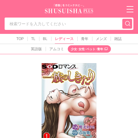
秋水社PLUS（テ
TOP
TL
BL
レディース
青年
メンズ
雑誌
英語版
アムコミ
少女･女性･ペット･青年