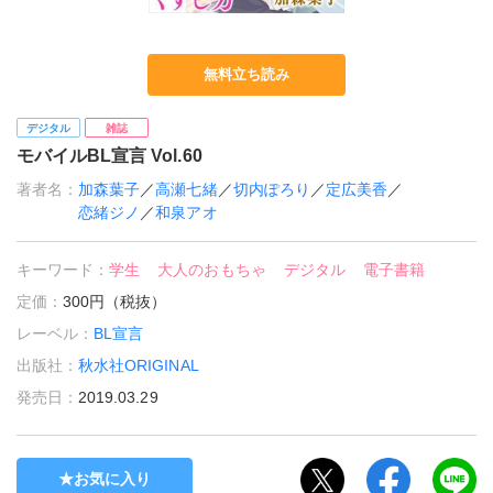
無料立ち読み
デジタル
雑誌
モバイルBL宣言 Vol.60
著者名：
加森葉子
／
高瀬七緒
／
切内ぽろり
／
定広美香
／
恋緒ジノ
／
和泉アオ
キーワード：
学生
大人のおもちゃ
デジタル
電子書籍
定価：
300円（税抜）
レーベル：
BL宣言
出版社：
秋水社ORIGINAL
発売日：
2019.03.29
お気に入り