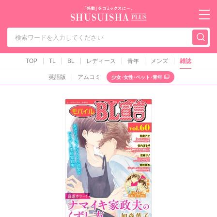
秋水社PLUS（テ
TOP
TL
BL
レディース
青年
メンズ
雑誌
英語版
アムコミ
少女･女性･ペット･青年