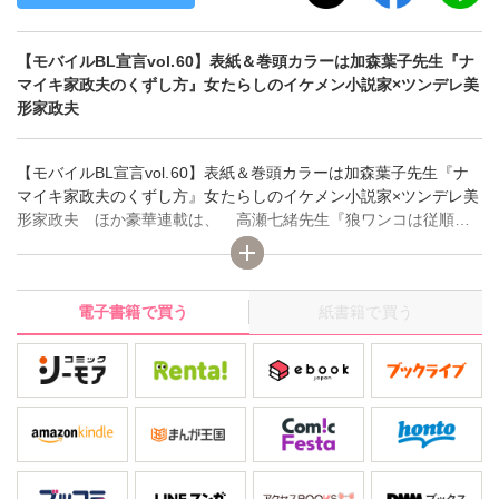
【モバイルBL宣言vol.60】表紙＆巻頭カラーは加森葉子先生『ナ
マイキ家政夫のくずし方』女たらしのイケメン小説家×ツンデレ美
形家政夫
【モバイルBL宣言vol.60】表紙＆巻頭カラーは加森葉子先生『ナ
マイキ家政夫のくずし方』女たらしのイケメン小説家×ツンデレ美
形家政夫 ほか豪華連載は、 高瀬七緒先生『狼ワンコは従順と
きどき発情』、和泉アオ先生『ハメ撮り百連射～男性グラドルの
桃尻～』、切内ぽろり先生『ノンケリーマンとコスプレ王子～小
悪魔に誘惑されています』、恋緒ジノ先生『かわいい弟はエロオ
電子書籍で買う
紙書籍で買う
オカミでした』、定広美香先生『アンダーグラウンドホテル～CR
OSS OVER～ 』