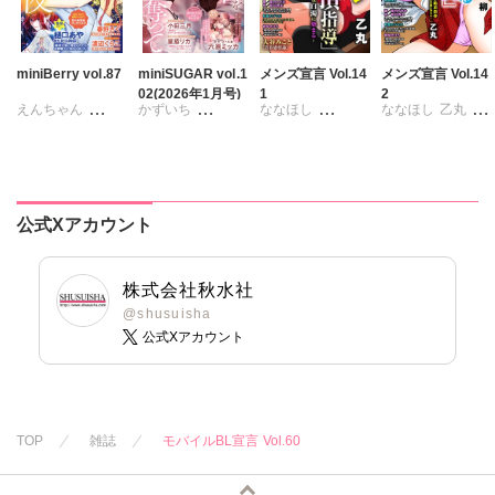
miniBerry vol.87
miniSUGAR vol.1
メンズ宣言 Vol.14
メンズ宣言 Vol.14
02(2026年1月号)
1
2
えんちゃん
かずいち
ななほし
ななほし
乙丸
キグナステルコ
なかやまさち
ポリゴンお寿司
杉友カヅヒロ
永井くろ
はたの有咲
乙丸
雪景
粕谷秀夫
春野さく
ヒナギク
びる
杉友カヅヒロ
岬ゆきひろ
勝川ユミ
新薫
夏生恒
雪景
粕谷秀夫
柳生柳
公式Xアカウント
蒼椅哉方
桐嶋ショウコ
岬ゆきひろ
葉月かずお
渡辺くらこ
小田三月
葉月かずお
みた森たつや
樋口あや
星脇リカ
みた森たつや
大谷みこと
株式会社秋水社
美月李予
清水沙斗子
大谷みこと
浅ひるゆう
@shusuisha
公式Xアカウント
踊る毒林檎
海月うる子
浅ひるゆう
沢音千尋
藤春都
さくら蒼
片山絢森
踊る毒林檎
愛成れお
朝貴
六原ミッカ
テラーノベル
小出ちゃこ
TOP
雑誌
モバイルBL宣言 Vol.60
恵孝志
紅ヶ屋