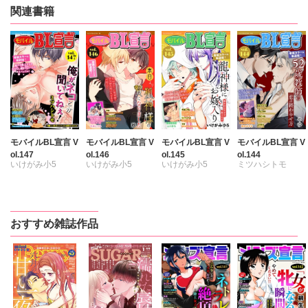
関連書籍
モバイルBL宣言 V
モバイルBL宣言 V
モバイルBL宣言 V
モバイルBL宣言 V
ol.147
ol.146
ol.145
ol.144
いけがみ小5
いけがみ小5
いけがみ小5
ミツハシトモ
ミツハシトモ
ミツハシトモ
ミツハシトモ
やゆ
七升こあめ
やゆ
砂
やゆ
砂
やゆ
上川きち
上川きち
冬坂ころも
冬坂ころも
冬坂ころも
冬坂ころも
おすすめ雑誌作品
園家あきる