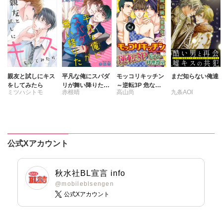
親友と試しにキス
平凡な俺にスパダ
モッコリキッチン
まだ知らない俺達
をしてみたら
リが舞い降りた
～逆転3P 危ない
ミツハシトモ
赤根晴
高山尚
九条AOI
【豪華版】
料理教室【豪華
版】
公式Xアカウント
秋水社BL宣言 info
@mobileblsengen
公式Xアカウント