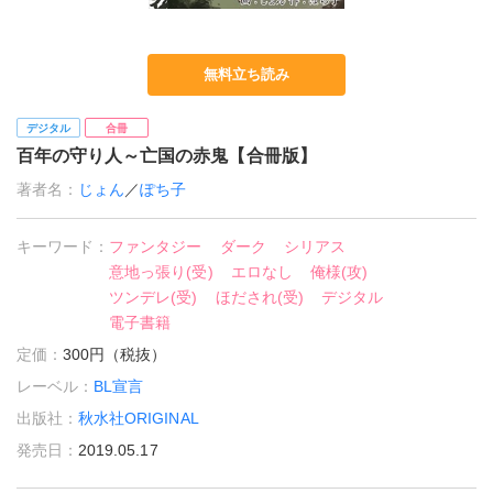
無料立ち読み
デジタル
合冊
百年の守り人～亡国の赤鬼【合冊版】
著者名：
じょん
／
ぽち子
キーワード：
ファンタジー
ダーク
シリアス
意地っ張り(受)
エロなし
俺様(攻)
ツンデレ(受)
ほだされ(受)
デジタル
電子書籍
定価：
300円（税抜）
レーベル：
BL宣言
出版社：
秋水社ORIGINAL
発売日：
2019.05.17