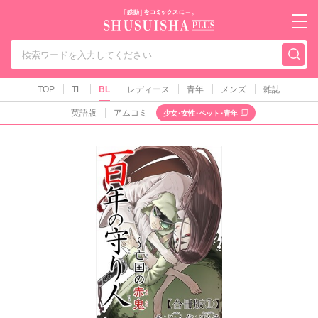
秋水社PLUS（テ
TOP
TL
BL
レディース
青年
メンズ
雑誌
英語版
アムコミ
少女･女性･ペット･青年