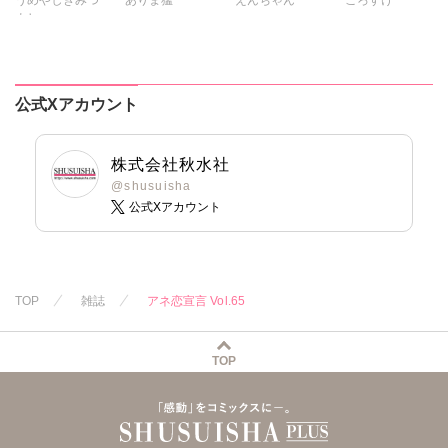
よし
まるいしかく
キグナステルコ
とけーうさぎ
乙丸
金井たつお
永井くろ
なめぞう
杉友カヅヒロ
剣名舞
五月五日
春野さく
若草カヲル
雪景
粕谷秀夫
桜小路むつみ
勝川ユミ
新薫
相澤みさを
公式Xアカウント
岬ゆきひろ
池田文春
東條仁
蒼椅哉方
孫陽州
樋口あや
柳生柳
白虎丸
粕谷秀夫
渡辺くらこ
岬ゆきひろ
陽香
葉月かずお
葉月かずお
樋口あや
株式会社秋水社
みた森たつや
平田弘次
美月李予
@shusuisha
大谷みこと
公式Xアカウント
踊る毒林檎
浅ひるゆう
沢音千尋
藤春都
片山絢森
愛成れお
朝貴
テラーノベル
TOP
雑誌
アネ恋宣言 Vol.65
恵孝志
TOP