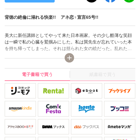
背徳の絶倫に溺れる快楽!! アネ恋♀宣言65号!!
美大に新任講師としてやって来た日本画家。その少し酷薄な笑顔
は一瞬で私の心臓を鷲掴みにした。私は巽先生が忘れていった本
を持ち帰ってしまった。それは括られた女の絵だった。乱れた和
服姿や裸体や下着。様々な女が括られている絵。後ろ手に縛られ
たもの。乳房をキリキリと縛り上げられたもの。竹で括られ大き
く足を広げられたもの。この女達はなんだか喜んでいるよう
電子書籍で買う
紙書籍で買う
な…。【夢の万華鏡 括られた女司書 恥辱の調教】ほか、淫靡な愛
と性の競演、デジタルレディースコミック アネ恋宣言！