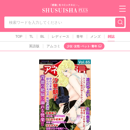
秋水社PLUS（テ
TOP
TL
BL
レディース
青年
メンズ
雑誌
英語版
アムコミ
少女･女性･ペット･青年