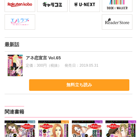
最新話
アネ恋宣言 Vol.65
定価：
300円（税抜）
発売日：
2019.05.31
無料立ち読み
関連書籍