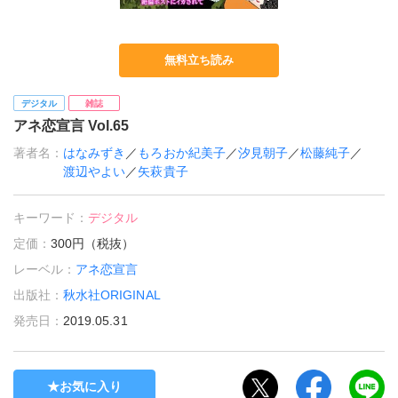
無料立ち読み
デジタル
雑誌
アネ恋宣言 Vol.65
著者名：
はなみずき
／
もろおか紀美子
／
汐見朝子
／
松藤純子
／
渡辺やよい
／
矢萩貴子
キーワード：
デジタル
定価：
300円（税抜）
レーベル：
アネ恋宣言
出版社：
秋水社ORIGINAL
発売日：
2019.05.31
お気に入り