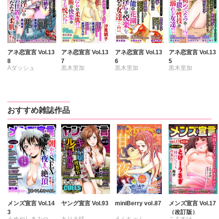
アネ恋宣言 Vol.13
アネ恋宣言 Vol.13
アネ恋宣言 Vol.13
アネ恋宣言 Vol.13
8
7
6
5
Aダッシュ
黒木里加
黒木里加
黒木里加
黒木里加
汐見朝子
汐見朝子
汐見朝子
汐見朝子
松久晶
前田ひろ子
水野かずみ
水野かずみ
中村晴子
中村晴子
前田ひろ子
前田ひろ子
おすすめ雑誌作品
藤井三和子
藤井三和子
中村晴子
中村晴子
美里繚子
鳳青良
美里繚子
鳳青良
藤井三和子
藤井三和子
愛かほる
愛かほる
美里繚子
美里繚子
愛かほる
愛かほる
メンズ宣言 Vol.14
ヤング宣言 Vol.93
miniBerry vol.87
メンズ宣言 Vol.17
3
（改訂版）
うめやしきみつ
ありま猛
えんちゃん
ころすけ