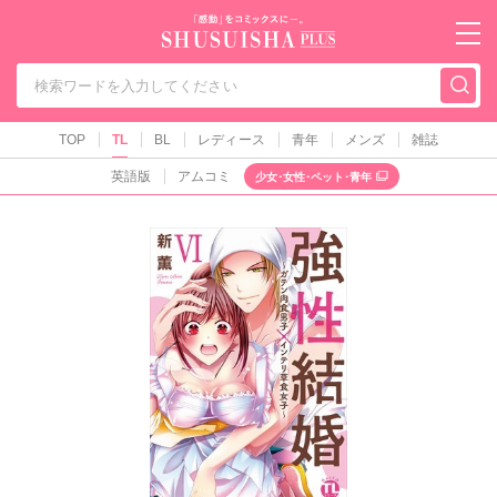
秋水社PLUS（テ
TOP
TL
BL
レディース
青年
メンズ
雑誌
英語版
アムコミ
少女･女性･ペット･青年