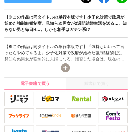
【※この作品は同タイトルの単行本版です】少子化対策で政府が
始めた強制結婚制度。見知らぬ男女が2週間結婚生活を送る…。知
らない男と毎日H…。しかも相手はガテン系!?
【※この作品は同タイトルの単行本版です】『気持ちいいって言
ったらやめてやるよ』少子化対策で政府が始めた強制結婚制度。
見知らぬ男女が強制的に夫婦になる。拒否した場合は、現在の仕
事を失い罰金200万円。こんなことで、仕事はやめられない。2週
間生活を共にして、相性が合わなければ仕事と罰金はチャラにな
る。こうなったら、私の身体で誘惑して、相手に何でも言うこと
電子書籍で買う
紙書籍で買う
を聞かせるようにするしかない!! Hは一回しかしたことないけ
ど…。私の相手はガテン系のチャラ男。こんな男だったら、何で
も言うことを聞くはず。と、思ってHに誘ったら、無理矢理押さえ
つけてやられたり、一晩で何回もやられたり、信じられないとこ
ろを舐められたり…。何回もイカされたり…。私、2週間で何回イ
カされちゃうんだろう…。