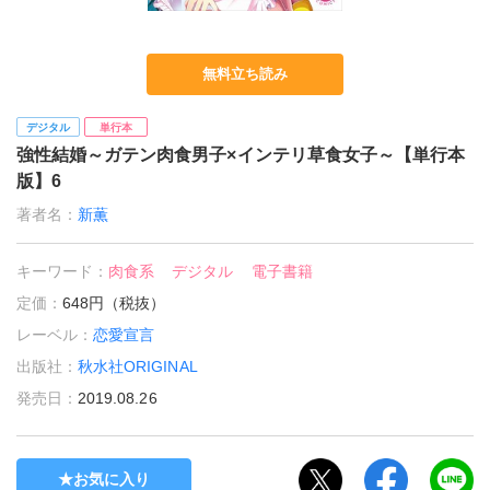
無料立ち読み
デジタル
単行本
強性結婚～ガテン肉食男子×インテリ草食女子～【単行本
版】6
著者名：
新薫
キーワード：
肉食系
デジタル
電子書籍
定価：
648円（税抜）
レーベル：
恋愛宣言
出版社：
秋水社ORIGINAL
発売日：
2019.08.26
お気に入り