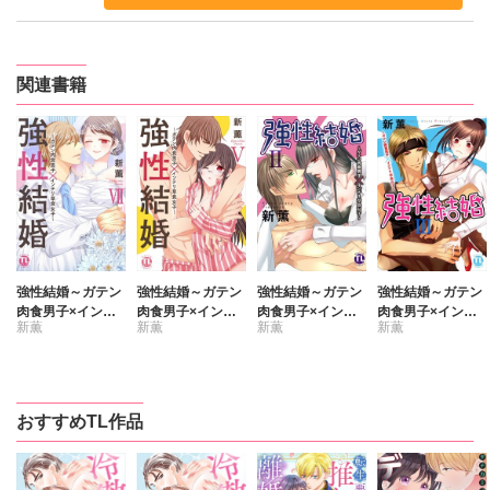
関連書籍
強性結婚～ガテン
強性結婚～ガテン
強性結婚～ガテン
強性結婚～ガテン
肉食男子×インテ
肉食男子×インテ
肉食男子×インテ
肉食男子×インテ
新薫
新薫
新薫
新薫
リ草食女子～【単
リ草食女子～【単
リ草食女子～【単
リ草食女子～【単
行本版】7
行本版】5
行本版】2
行本版】3
おすすめTL作品