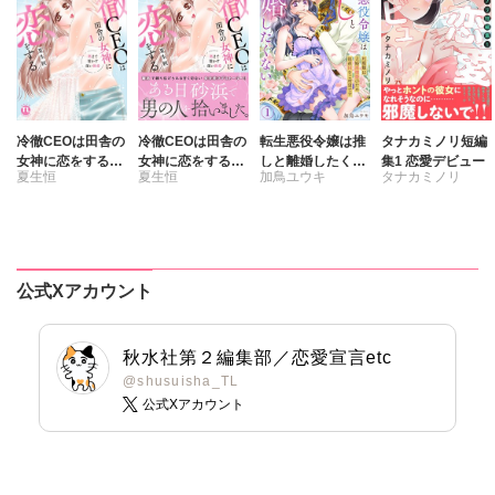
冷徹CEOは田舎の
冷徹CEOは田舎の
転生悪役令嬢は推
タナカミノリ短編
女神に恋をする～
女神に恋をする
しと離婚したくな
集1 恋愛デビュー
夏生恒
夏生恒
加鳥ユウキ
タナカミノリ
奥まで溶かす深い
1 奥まで溶かす
い 旦那様は夫婦
熱愛～【単行本
深い熱愛
再構築のため毎夜
版】1
Hをご所望です
公式Xアカウント
秋水社第２編集部／恋愛宣言etc
@shusuisha_TL
公式Xアカウント