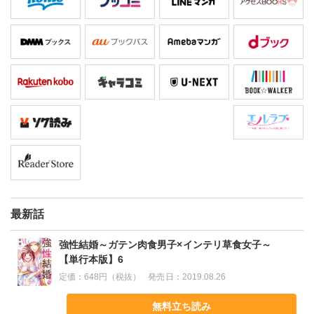
最新話
強性結婚～ガテン肉食男子×インテリ草食女子～
【単行本版】6
定価：
648円（税抜）
発売日：
2019.08.26
無料立ち読み