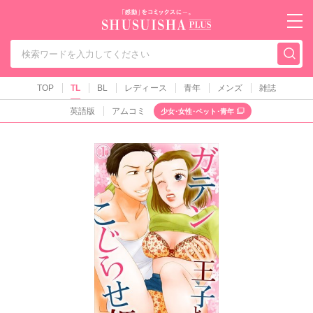
秋水社PLUS（テ
TOP
TL
BL
レディース
青年
メンズ
雑誌
英語版
アムコミ
少女･女性･ペット･青年