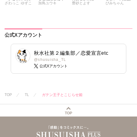
ざわっこ
ゆずこ
加鳥ユウキ
豊砂とよす
ぴみちゃん
約書【豪華版】
い 旦那様は夫婦
実家に搾取されて
変。仲良し男子が
再構築のため毎夜
愛を知らない彼に
溺愛彼氏になった
踊る毒林檎
さくら蒼
Hをご所望です
本当の愛を教えま
夜
【合冊版】
す!!
公式Xアカウント
秋水社第２編集部／恋愛宣言etc
@shusuisha_TL
公式Xアカウント
TOP
TL
ガテン王子とこじらせ姫
TOP