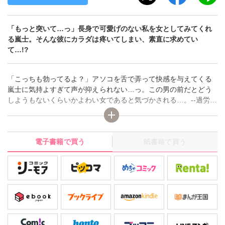
「もっと突いて…っ」長身で可愛げのない私を女としてみてくれ
る嵐士。そんな彼にカラダは疼いてしまい、素直に求めてい
て…!?
「こっちも勃ってるよ？」アソコを舌で弄って快感を与えてくる
嵐士に気持よすぎて声が抑えられない…っ。この男の前だとどう
しようもないくらいかよわい女であると気づかされる…。--過労で
倒れたところを工事現場で働いているガテン系の嵐士に助けても
らった渚。コンプレックスに思っていた女らしくない高身長の渚
を軽々とお姫さま抱っこしたり、「かよわくてちっちゃい女の
電子書籍で買う
紙書籍で買う
子」と口説いてくる嵐士にいつしか心が惹かれていて…。お姫さ
まとはほど遠い自分は、男に守ってもらうような女ではないとわ
かっているのに、嵐士には女としてみてほしいと求めてしま
い…!?