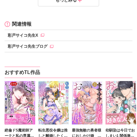
もっとみる
定価：
150円（税抜）
発売日：
2019.09.17
関連情報
彩戸サイコ先生X
彩戸サイコ先生ブログ
おすすめTL作品
絶倫ドS魔術師ア
転生悪役令嬢は推
最強無敵の勇者様
幼馴染は今日でお
ークと私の専属契
しと離婚したくな
におしかけ婚 義
しまい1 関係激