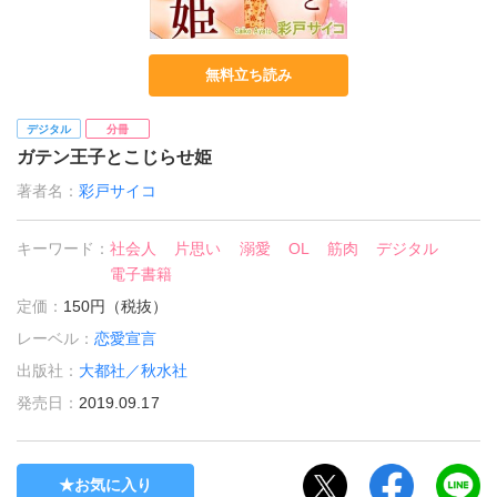
無料立ち読み
デジタル
分冊
ガテン王子とこじらせ姫
著者名：
彩戸サイコ
キーワード：
社会人
片思い
溺愛
OL
筋肉
デジタル
電子書籍
定価：
150円（税抜）
レーベル：
恋愛宣言
出版社：
大都社／秋水社
発売日：
2019.09.17
お気に入り