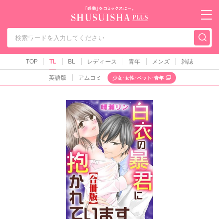
秋水社PLUS（テ
TOP
TL
BL
レディース
青年
メンズ
雑誌
英語版
アムコミ
少女･女性･ペット･青年