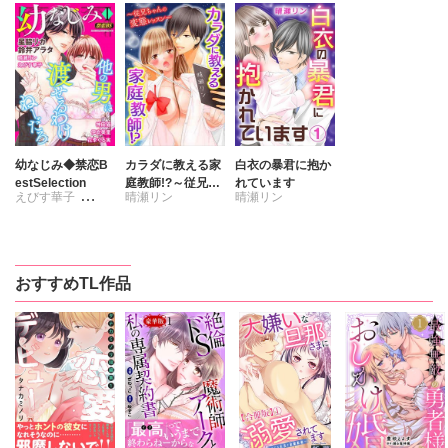
幼なじみ◆禁恋B
カラダに教える家
白衣の暴君に抱か
estSelection
庭教師!?～従兄ち
れています
えびす華子
晴瀬リン
晴瀬リン
ゃんの変態レッス
ン～
伊吹美里
花李くる実
神田猫
星脇リカ
おすすめTL作品
晴瀬リン
鈴井アラタ