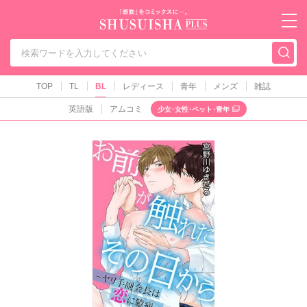
秋水社PLUS（テ
TOP
TL
BL
レディース
青年
メンズ
雑誌
英語版
アムコミ
少女･女性･ペット･青年