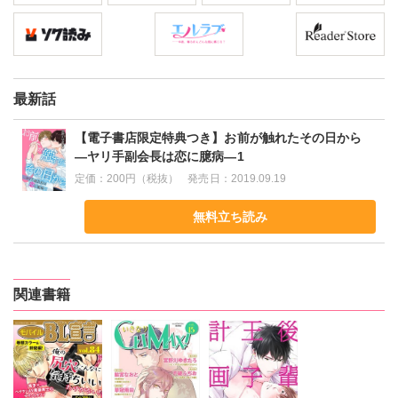
最新話
【電子書店限定特典つき】お前が触れたその日から
―ヤリ手副会長は恋に臆病―1
定価：
200円（税抜）
発売日：
2019.09.19
無料立ち読み
関連書籍