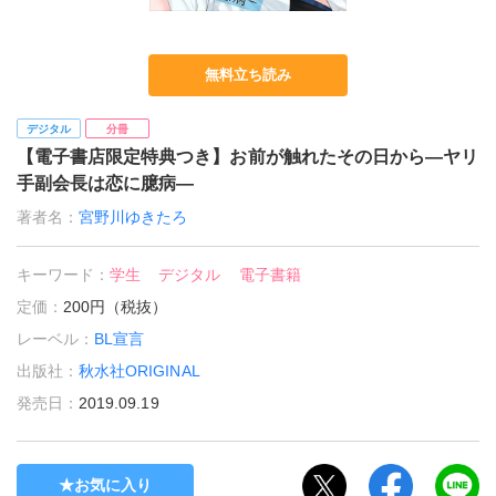
無料立ち読み
デジタル
分冊
【電子書店限定特典つき】お前が触れたその日から―ヤリ
手副会長は恋に臆病―
著者名：
宮野川ゆきたろ
キーワード：
学生
デジタル
電子書籍
定価：
200円（税抜）
レーベル：
BL宣言
出版社：
秋水社ORIGINAL
発売日：
2019.09.19
お気に入り