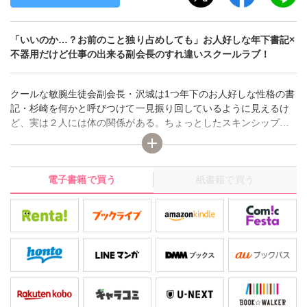
「いいのか…？お前のこと独り占めしても」お人好しな年下書記×
不器用だけど仕事の出来る副会長のすれ違いスクールラブ！
クールな敏腕生徒会副会長・沢城は1つ年下のお人好しな性格の書
記・杉崎を何かと呼びつけて一見振り回しているように見えるけ
ど、実は２人には体の関係がある。ちょっとしたスキンシップか
ら始まったこの関係だけど、最近沢城は恋人ではない杉崎との距
離感が分からずに悩んでいた。そんなさなか、ちょうど文化祭準
備に追われ杉崎と会えない日が続くように。「別にあいつがいな
電子書籍で買う
紙書籍で買う
くても」と強がっていたけど、偶然にも杉崎が他の男子生徒とキ
スしているのを見てしまい!?何故か苛ついた沢城はその場から強
引に杉崎を連れ出し、人目のない場所で押し倒して――？