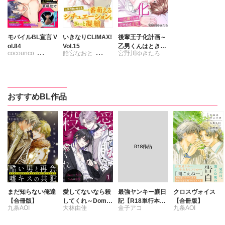
モバイルBL宣言 V
いきなりCLIMAX!
後輩王子化計画～
ol.84
Vol.15
乙男くんはときめ
cocounco
飴宮なおと
宮野川ゆきたろ
き不足
宮野川ゆきたろ
宮野川ゆきたろ
蒼椅哉方
草冠雨田
大林由佳
不破ふぢお
おすすめBL作品
立花ビスコ
まだ知らない俺達
愛してないなら殺
最強ヤンキー躾日
クロスヴォイス
【合冊版】
してくれ～Domの
記【R18単行本
【合冊版】
九条AOI
大林由佳
金子アコ
九条AOI
本能、Subの慈愛
版】
～