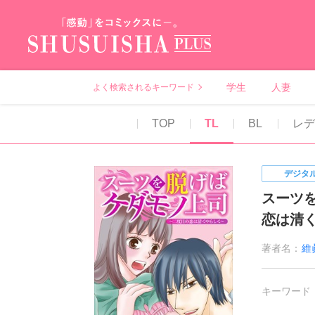
秋水社PLUS（テ
学生
人妻
よく検索されるキーワード
TOP
TL
BL
レデ
デジタ
スーツ
恋は清
著者名：
維
キーワード