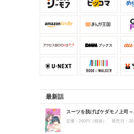
最新話
スーツを脱げばケダモノ上司～
定価：
200円（税抜）
発売日：
20