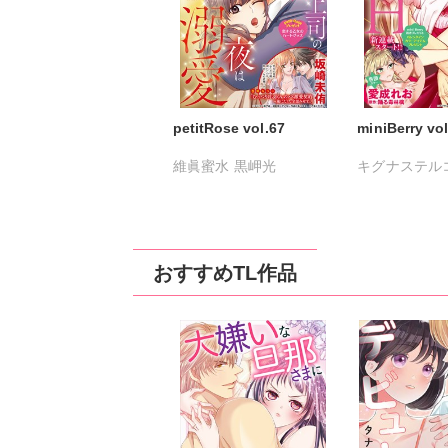
petitRose vol.67
miniBerry vol
維眞蜜水
黒岬光
キグナステル
坂崎未侑
桃凪めぐ
ひなた茜
維眞
日野塔子
由多いり
春野さく
新薫
渡辺くらこ
日
おすすめTL作品
樋口あや
美月
さんかく
踊る
沢音千尋
藤春
片山絢森
愛成