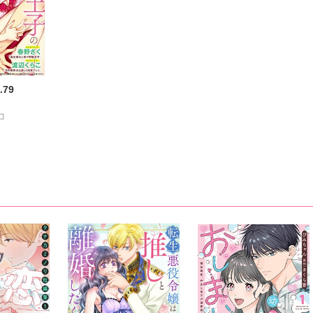
.79
コ
蜜水
浦亜紀
李予
毒林檎
都
れお