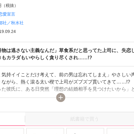
0円（税抜）
恋愛宣言
都社／秋水社
19.09.24
獲物は逃さない主義なんだ」草食系だと思ってた上司に、失恋
ロもカラダもいやらしく貪り尽くされ……!?
ま気持イイことだけ考えて、前の男は忘れてしまえ」やさしい
きながら、熱く滾る太い楔で上司がズプズプ貫いてきて……!? 
った彼氏に、ある日突然「理想の結婚相手を見つけたいから」
フラれてしまったOLの紫麻。結婚相手は私だと思っていたのに
ひとり落ちこんでいたら、そっと気遣ってくれたのはイケメン
んだった。飲みの席で話を聞いてもらううちに、恋人がいたこ
かった彼の魅力に惹かれていき、誘惑にも抗えず……。はした
紙書籍で買う
ているのに、彼のモノが濡れ濡れの奥に欲しくて腰を振るのを
?