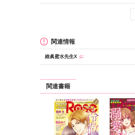
スーツを脱げばケダモノ上司～二
定価：
200円（税抜）
発売日：
2019
関連情報
維眞蜜水先生X
関連書籍