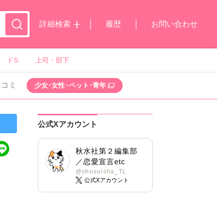
詳細検索
履歴
お問い合わせ
ドS
上司・部下
ムコミ
少女･女性･ペット･青年
公式Xアカウント
秋水社第２編集部
／恋愛宣言etc
@shusuisha_TL
公式Xアカウント