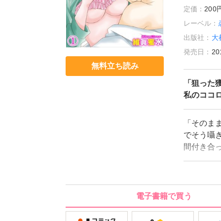
定価：
20
レーベル：
出版社：
大
発売日：
20
無料立ち読み
「狙った
私のココ
「そのま
でそう囁
間付き合
う理由で
と職場で
の秋葉さ
気づかな
電子書籍で買う
とわかっ
られない!