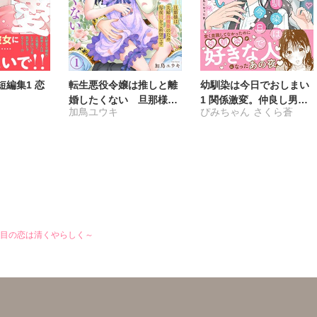
編集1 恋
転生悪役令嬢は推しと離
幼馴染は今日でおしまい
婚したくない 旦那様は
1 関係激変。仲良し男子
加鳥ユウキ
ぴみちゃん
さくら蒼
夫婦再構築のため毎夜H
が溺愛彼氏になった夜
をご所望です
目の恋は清くやらしく～