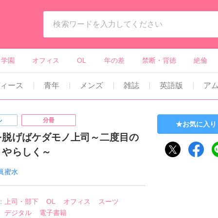
ィーンズラブ・ボーイズラブ等）
学園
オフィス
OL
年の差
禁断・背徳
絶倫
ィース
青年
メンズ
雑誌
英語版
ア
ル
分冊
お気に入り
を脱げばケダモノ上司～二度目の
くやらしく～
眞蜜水
：
上司・部下
OL
オフィス
スーツ
デジタル
電子書籍