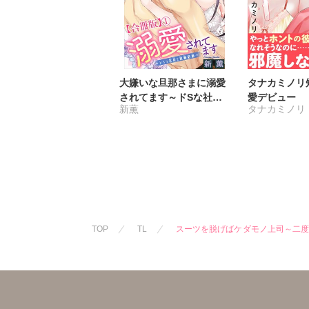
大嫌いな旦那さまに溺愛
タナカミノリ短
されてます～ドSな社長
愛デビュー
新薫
タナカミノリ
と政略結婚～【合冊版】
TOP
TL
スーツを脱げばケダモノ上司～二度