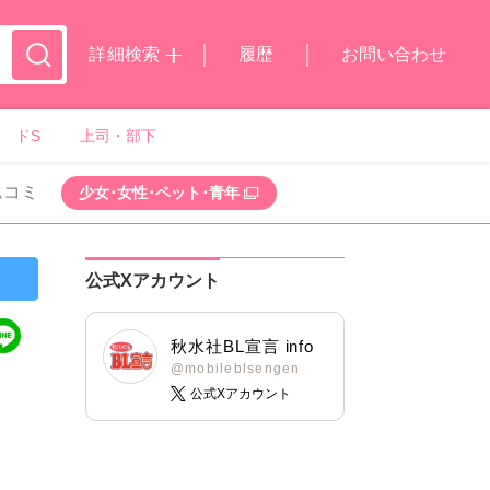
詳細検索
履歴
お問い合わせ
ドS
上司・部下
ムコミ
少女･女性･ペット･青年
公式Xアカウント
秋水社BL宣言 info
@mobileblsengen
公式Xアカウント