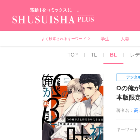
秋水社PLUS（テ
学生
人妻
よく検索されるキーワード
TOP
TL
BL
レ
デジタ
Ωの俺
本版限
著者名：
高
キーワード