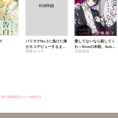
ス
バリタチNo.1に負けた俺
愛してないなら殺してく
がネコデビューするまで
れ～Domの本能、Subの
神林タカキ
大林由佳
【R18単行本版】2【電
慈愛～【合冊版】
子限定特典付き】
子単行本版限定カバー特典付】