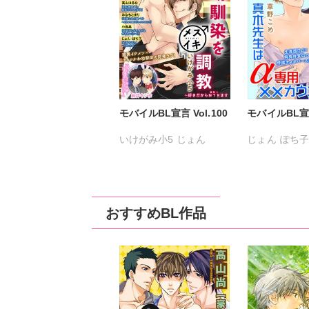
モバイルBL宣言 Vol.100
モバイルBL宣言 
いけがみ小5
じょん
じょん
ぽち子
ぽち子
みなもとまり
高山はるな
小
高山はるな
小鳥晶
神林タカキ
草
麻井キンタ
麻井キンタ
おすすめBL作品