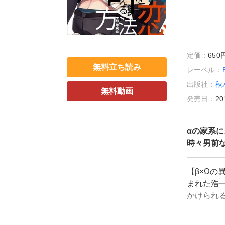
定価：
65
無料立ち読み
レーベル：
出版社：
秋
無料動画
発売日：
20
αの家系
時々男前な
【β×Ωの
まれた浩
かけられ
や自分が
も、発情