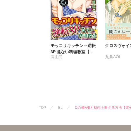
モッコリキッチン～逆転
クロスヴォイ
3P 危ない料理教室【豪
高山尚
九条AOI
華版】
TOP
BL
Ωの俺がβと初恋を叶える方法【電