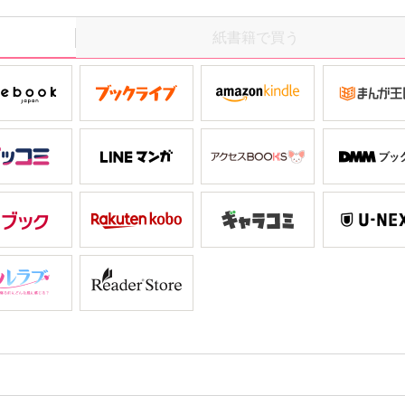
当なαと番になろうと近寄ってきた男に抱かれようとするが…。
父親は浩一とαの婚約話を勝手に進めていて…!?
紙書籍で買う