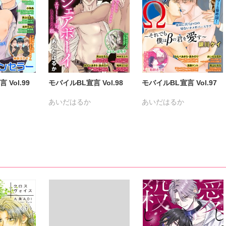
Vol.99
モバイルBL宣言 Vol.98
モバイルBL宣言 Vol.97
あいだはるか
あいだはるか
鳥晶
かんべあきら
じょん
かんべあきら
銀川ケイ
野こめ
ぽち子
維眞蜜水
高山はるな
浅葉ケント
高山はるな
神林タカキ
島みのり
粕秋さっさ
滝恵介
島みのり
粕秋さっさ