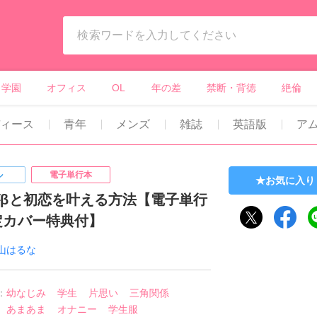
ィーンズラブ・ボーイズラブ等）
学園
オフィス
OL
年の差
禁断・背徳
絶倫
ディース
青年
メンズ
雑誌
英語版
ア
ル
電子単行本
お気に入り
がβと初恋を叶える方法【電子単行
定カバー特典付】
山はるな
：
幼なじみ
学生
片思い
三角関係
あまあま
オナニー
学生服