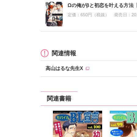
Ωの俺がβと初恋を叶える方法
定価：
650円（税抜）
発売日：
20
関連情報
高山はるな先生X
関連書籍