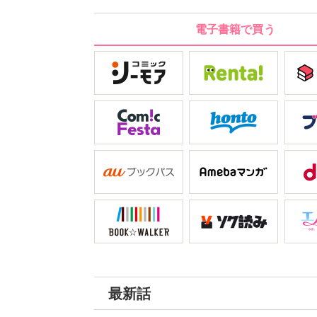
浩一は適
方、浩一の
電子書籍で買う
最新話