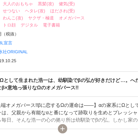
大人のおもちゃ
黒髪(攻)
健気(受)
せつない
ヘタレ(攻)
ほだされ(受)
わんこ(攻)
ヤクザ・極道
オメガバース
トロ顔
デジタル
電子書籍
0円（税抜）
BL宣言
水社ORIGINAL
19.10.25
にΩとして生まれた浩一は、幼馴染でβの弘が好きだけど…。へ
β×意地っ張りなΩのオメガバース!!
異端オメガバース!!βに恋するΩの運命は――】αの家系にΩとし
一は、父親から有能なαと番になって跡取りを生めとプレッシャ
る毎日。そんな浩一の心の拠り所は幼馴染でβの弘。しかし家の
Ωであることを考えると弘には気持ちを伝えられずにいた。そ
すると弘との行為を妄想して自慰をしてしまう自分に嫌気がさ