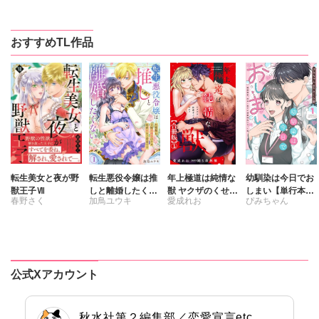
桃凪めぐ
維眞蜜水
日野塔子
春野さく
新薫
おすすめTL作品
由多いり
渡辺くらこ
日浦亜紀
樋口あや
美月李予
さんかく
踊る毒林檎
沢音千尋
藤春都
片山絢森
愛成れお
転生美女と夜が野
転生悪役令嬢は推
年上極道は純情な
幼馴染は今日でお
獣王子Ⅶ
しと離婚したくな
獣 ヤクザのくせに
しまい【単行本
春野さく
加鳥ユウキ
愛成れお
ぴみちゃん
い 旦那様は夫婦
保護者ぶるのはや
版】1 関係激変。
再構築のため毎夜
めて【合冊版】
仲良し男子が溺愛
踊る毒林檎
さくら蒼
Hをご所望です
彼氏になった夜
公式Xアカウント
秋水社第２編集部／恋愛宣言etc