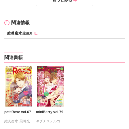
もっとみる
定価：
定価：
定価：
200円（税抜）
200円（税抜）
200円（税抜）
発売日：
発売日：
発売日：
2020.02.06
2019.11.07
2019.11.07
関連情報
維眞蜜水先生X
関連書籍
petitRose vol.67
miniBerry vol.79
維眞蜜水
黒岬光
キグナステルコ
坂崎未侑
ひなた茜