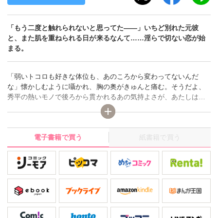
「もう二度と触れられないと思ってた――」いちど別れた元彼
と、また肌を重ねられる日が来るなんて……淫らで切ない恋が始
まる。
「弱いトコロも好きな体位も、あのころから変わってないんだ
な」懐かしむように囁かれ、胸の奥がきゅんと痛む。そうだよ、
秀平の熱いモノで後ろから貫かれるあの気持よさが、あたしはず
っと大好きだった――。仕事熱心なＯＬ・由乃は、７年間恋人ナ
シ。最後につき合った恋人との結婚よりキャリアを選ぶことにし
たのに、彼を忘れらないから。でも、そんな日々ももう終わり。
電子書籍で買う
紙書籍で買う
新しい相手をみつけて、その人と結婚しよう――そう思っていた
のに。「由乃?」「……秀平!?」別れた彼氏と再会し、しかも気づ
けばホテルのベッド。気まずさもたくさんあるのに、彼に甘いキ
スを落とされたら愛しさばかり甦り……!?