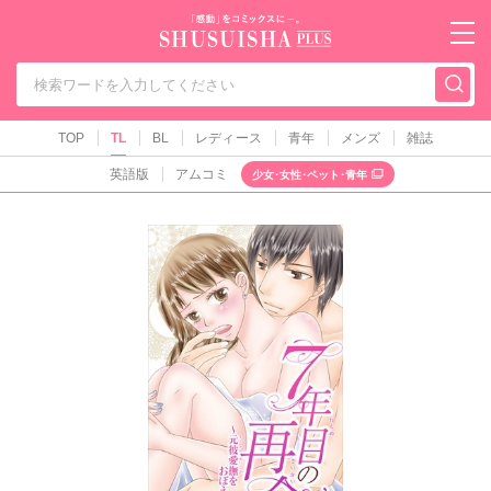
秋水社PLUS（テ
TOP
TL
BL
レディース
青年
メンズ
雑誌
英語版
アムコミ
少女･女性･ペット･青年