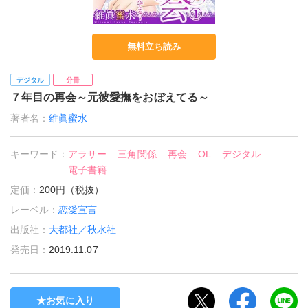
無料立ち読み
デジタル
分冊
７年目の再会～元彼愛撫をおぼえてる～
著者名：
維眞蜜水
キーワード：
アラサー
三角関係
再会
OL
デジタル
電子書籍
定価：
200円（税抜）
レーベル：
恋愛宣言
出版社：
大都社／秋水社
発売日：
2019.11.07
お気に入り