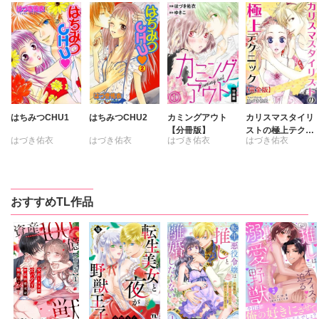
はちみつCHU1
はちみつCHU2
カミングアウト
カリスマスタイリ
【分冊版】
ストの極上テクニ
はづき佑衣
はづき佑衣
はづき佑衣
はづき佑衣
ック【完全版】
ゆきこ
おすすめTL作品