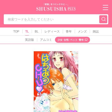
秋水社PLUS（テ
TOP
TL
BL
レディース
青年
メンズ
雑誌
英語版
アムコミ
少女･女性･ペット･青年