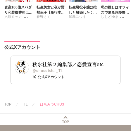
資産100億スパダ
転生美女と夜が野
転生悪役令嬢は推
私の推しはオフィ
リ和装御曹司は腹
獣王子【単行本
しと離婚したくな
スで迫る溺愛野獣
六原ミッカ
春野さく
加鳥ユウキ
ししどゆま
黒い獣～イジワル
版】【電子書店限
い 旦那様は夫婦
～聖域無視、迫ら
な指遣いから感じ
定特典付き】7
再構築のため毎夜
れ抱かれる絶頂ト
さくら蒼
さくら蒼
る圧倒的快感～
Hをご所望です
ロトロ生活～【電
【合冊版】
子単行本版】2
公式Xアカウント
秋水社第２編集部／恋愛宣言etc
@shusuisha_TL
公式Xアカウント
TOP
TL
はちみつCHU3
TOP