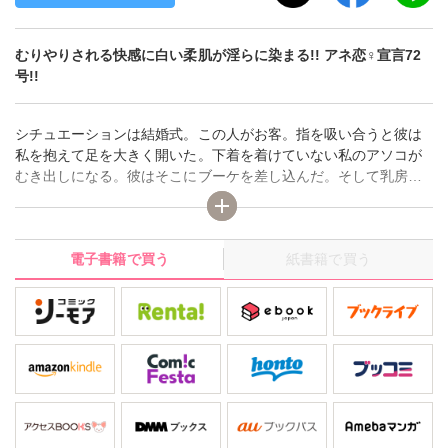
むりやりされる快感に白い柔肌が淫らに染まる!! アネ恋♀宣言72
号!!
シチュエーションは結婚式。この人がお客。指を吸い合うと彼は
私を抱えて足を大きく開いた。下着を着けていない私のアソコが
むき出しになる。彼はそこにブーケを差し込んだ。そして乳房を
揉みしだきながら、彼のモノをい挿れてきた…!?【イメージプレ
イ、花嫁衣裳で弄られて!?】ほか、淫靡な愛と性の競演、デジタ
ルレディースコミック アネ恋宣言!
電子書籍で買う
紙書籍で買う