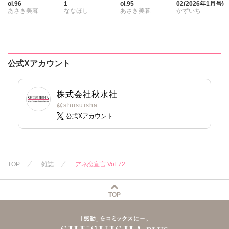
ol.96
1
ol.95
02(2026年1月号)
あさき美暮
ななほし
あさき美暮
かずいち
ざわっこ
ポリゴンお寿司
ざわっこ
なかやまさち
つきたておもち
乙丸
つきたておもち
はたの有咲
まろん
一之瀬絢
杉友カヅヒロ
まろん
一之瀬絢
ヒナギク
びる
小鳥晶
雪景
粕谷秀夫
彩戸サイコ
夏生恒
公式Xアカウント
松本ゆうか
岬ゆきひろ
紫賀サヲリ
桐嶋ショウコ
水瀬友美
葉月かずお
小鳥晶
小田三月
相田早智子
みた森たつや
松本ゆうか
星脇リカ
株式会社秋水社
大橋薫
大谷みこと
水瀬友美
清水沙斗子
@shusuisha
公式Xアカウント
知葉サナガ
浅ひるゆう
相田早智子
海月うる子
長谷河樹衣
知葉サナガ
さくら蒼
妹尾美穂
妹尾美穂
踊る毒林檎
蜜蜂アヤ
蜜蜂アヤ
六原ミッカ
春時雨よわ
春時雨よわ
小出ちゃこ
TOP
雑誌
アネ恋宣言 Vol.72
紅ヶ屋
TOP