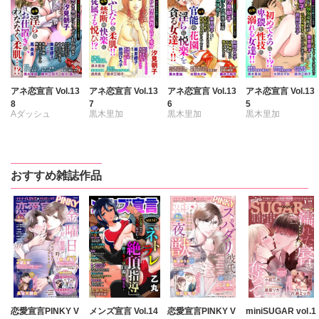
アネ恋宣言 Vol.13
アネ恋宣言 Vol.13
アネ恋宣言 Vol.13
アネ恋宣言 Vol.13
8
7
6
5
Aダッシュ
黒木里加
黒木里加
黒木里加
黒木里加
汐見朝子
汐見朝子
汐見朝子
汐見朝子
松久晶
前田ひろ子
水野かずみ
水野かずみ
中村晴子
中村晴子
前田ひろ子
前田ひろ子
おすすめ雑誌作品
藤井三和子
藤井三和子
中村晴子
中村晴子
美里繚子
鳳青良
美里繚子
鳳青良
藤井三和子
藤井三和子
愛かほる
愛かほる
美里繚子
美里繚子
愛かほる
愛かほる
恋愛宣言PINKY V
メンズ宣言 Vol.14
恋愛宣言PINKY V
miniSUGAR vol.1