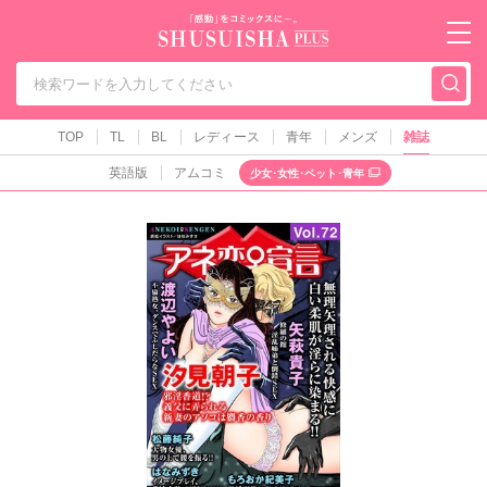
秋水社PLUS（テ
TOP
TL
BL
レディース
青年
メンズ
雑誌
英語版
アムコミ
少女･女性･ペット･青年