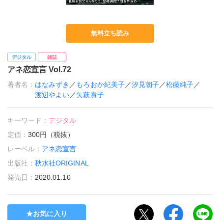
無料立ち読み
デジタル
雑誌
アネ恋宣言 Vol.72
著者名：
はなみずき
／
もろおか紀美子
／
汐見朝子
／
松藤純子
／
渡辺やよい
／
矢萩貴子
キーワード：
デジタル
定価：
300円（税抜）
レーベル：
アネ恋宣言
出版社：
秋水社ORIGINAL
発売日：
2020.01.10
お気に入り