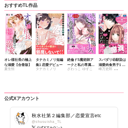
おすすめTL作品
オレ様社長の極上
タナカミノリ短編
絶倫ドS魔術師ア
スパダリ幼馴染は
な溺愛【合冊版】
集1 恋愛デビュー
ークと私の専属契
溺愛肉食男子1 ト
夏生恒
タナカミノリ
ざわっこ
ゆずこ
峰万史郎
約書【豪華版】
ロ甘ルームシェア
は雄濃度300％!?
さくら蒼
公式Xアカウント
秋水社第２編集部／恋愛宣言etc
@shusuisha_TL
公式Xアカウント