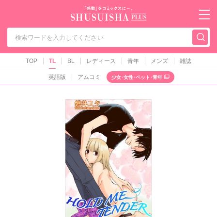
秋水社PLUS（テ
TOP
TL
BL
レディース
青年
メンズ
雑誌
英語版
アムコミ
少女･女性･ペット･青年