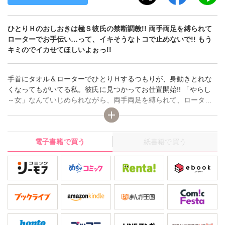
ひとりＨのおしおきは極Ｓ彼氏の禁断調教!! 両手両足を縛られて
ローターでお手伝い…って、イキそうなトコで止めないで!! もう
キミのでイカせてほしいよぉっ!!
手首にタオル＆ローターでひとりＨするつもりが、身動きとれな
くなってもがいてる私。彼氏に見つかってお仕置開始!! 「やらし
～女」なんていじめられながら、両手両足を縛られて、ローター
装着。微妙な強さで震えるアソコ…こんなんじゃイケなくて苦し
いよぅ。もうキミ以外の前でひとりＨしないから、硬くて太いソ
レを挿れて、奥まで突いて思いっきり掻き回してっ!!
電子書籍で買う
紙書籍で買う