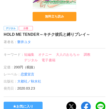
無料立ち読み
デジタル
分冊
HOLD ME TENDER～キチク彼氏と縛りプレイ～
著者名：
磐井ユタ
キーワード：
短編集
オナニー
大人のおもちゃ
調教
デジタル
電子書籍
定価：
200円（税抜）
レーベル：
恋愛宣言
出版社：
大都社／秋水社
発売日：
2020.03.23
お気に入り